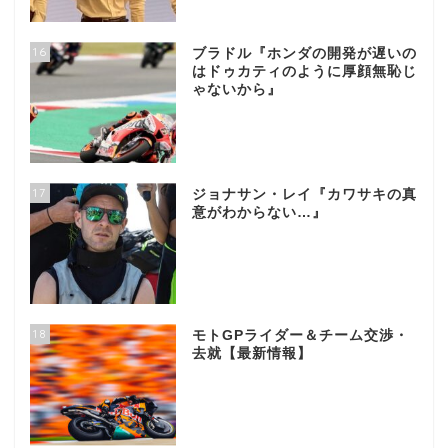
16
ブラドル『ホンダの開発が遅いの
はドゥカティのように厚顔無恥じ
ゃないから』
17
ジョナサン・レイ『カワサキの真
意がわからない…』
18
モトGPライダー＆チーム交渉・
去就【最新情報】