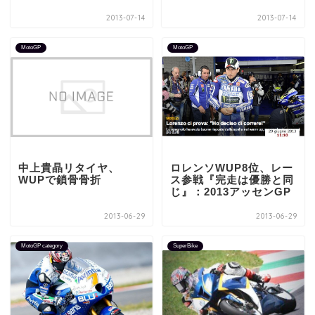
2013-07-14
2013-07-14
MotoGP
MotoGP
中上貴晶リタイヤ、
ロレンソWUP8位、レー
WUPで鎖骨骨折
ス参戦『完走は優勝と同
じ』：2013アッセンGP
2013-06-29
2013-06-29
MotoGP category
SuperBike