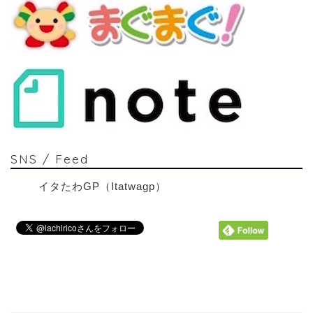
SNS / Feed
イタたわGP（Itatwagp）