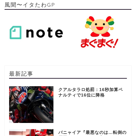
風聞〜イタたわGP
最新記事
クアルタラロ処罰：16秒加算ペ
ナルティで16位に降格
バニャイア『最悪なのは…転倒の