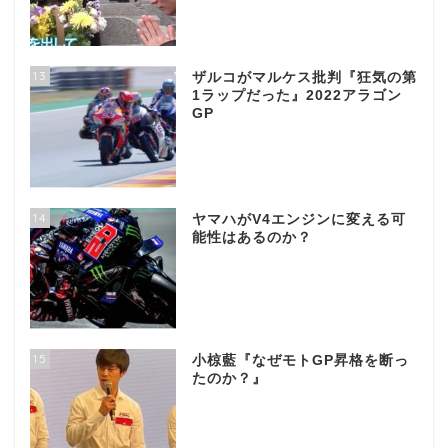
13
ザルコがマルケス批判『狂気の第
1ラップだった』2022アラゴン
GP
14
ヤマハがV4エンジンに変える可
能性はあるのか？
15
小椋藍『なぜモトGP昇格を断っ
たのか？』