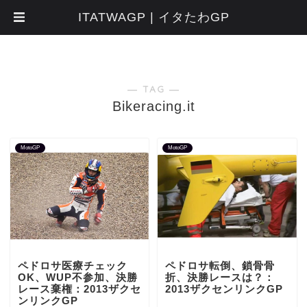
ITATWAGP | イタたわGP
― TAG ―
Bikeracing.it
MotoGP
MotoGP
ペドロサ医療チェック
ペドロサ転倒、鎖骨骨
OK、WUP不参加、決勝
折、決勝レースは？：
レース棄権：2013ザクセ
2013ザクセンリンクGP
ンリンクGP