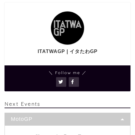
ITATWAGP | イタたわGP
＼ Follow me ／
Next Events
MotoGP