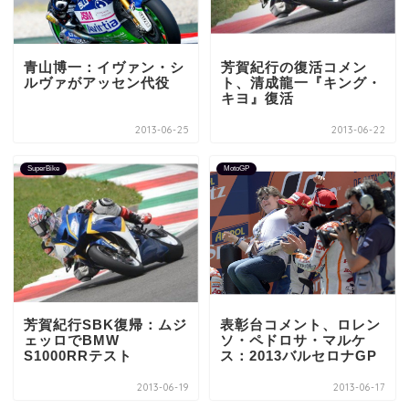
青山博一：イヴァン・シ
芳賀紀行の復活コメン
ルヴァがアッセン代役
ト、清成龍一『キング・
キヨ』復活
2013-06-25
2013-06-22
SuperBike
MotoGP
芳賀紀行SBK復帰：ムジ
表彰台コメント、ロレン
ェッロでBMW
ソ・ペドロサ・マルケ
S1000RRテスト
ス：2013バルセロナGP
2013-06-19
2013-06-17