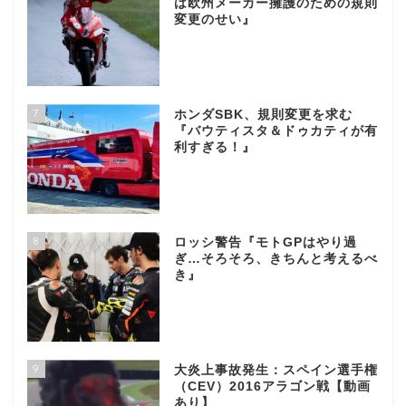
は欧州メーカー擁護のための規則
変更のせい』
7
ホンダSBK、規則変更を求む
『バウティスタ＆ドゥカティが有
利すぎる！』
8
ロッシ警告『モトGPはやり過
ぎ…そろそろ、きちんと考えるべ
き』
9
大炎上事故発生：スペイン選手権
（CEV）2016アラゴン戦【動画
あり】