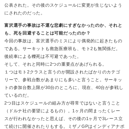
公表された。その後のスケジュールに変更が生じないよう
にされたのだった。
富沢選手の事故は不運な悲劇にすぎなかったのか、それと
も、死を回避することは可能だったのか？
今回の事故は、富沢選手のミスにより偶発的に起きたもの
である。サーキットも救急医療班も、モト2も無関係だ。
後続車による轢死は不可避であった。
そして、それと同時に2つの重要点があげられる。
１つはモト2クラスと言うのが開設されたばかりのカテゴ
リーで、参戦台数があまりにも多いと言うこと。サーキッ
トの参加台数上限が30台のところに、現在、40台が参戦し
ているのだ。
2つ目はスケジュールの組み方が尋常ではないと言うこと
（ドルナ社の要望によるもの）。1ヶ月の間まったくレー
スが行われなかったと思えば、その後の1ヶ月で3レース立
て続けに開催されたりもする。ミザノGPはインディアナポ