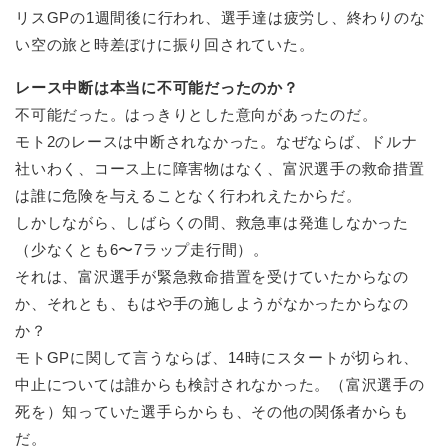
リスGPの1週間後に行われ、選手達は疲労し、終わりのな
い空の旅と時差ぼけに振り回されていた。
レース中断は本当に不可能だったのか？
不可能だった。はっきりとした意向があったのだ。
モト2のレースは中断されなかった。なぜならば、ドルナ
社いわく、コース上に障害物はなく、富沢選手の救命措置
は誰に危険を与えることなく行われえたからだ。
しかしながら、しばらくの間、救急車は発進しなかった
（少なくとも6〜7ラップ走行間）。
それは、富沢選手が緊急救命措置を受けていたからなの
か、それとも、もはや手の施しようがなかったからなの
か？
モトGPに関して言うならば、14時にスタートが切られ、
中止については誰からも検討されなかった。（富沢選手の
死を）知っていた選手らからも、その他の関係者からも
だ。