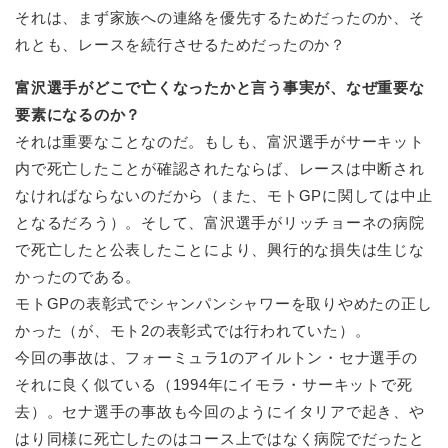
それは、まず家族への連絡を優先するためだったのか、そ
れとも、レースを続行させるためだったのか？
富沢選手がどこで亡くなったかと言う事実が、なぜ重要な
要素になるのか？
それは重要なことなのだ。もしも、富沢選手がサーキット
内で死亡したことが確認されたならば、レースは中断され
なければならないのだから（また、モトGPに関しては中止
となるだろう）。そして、富沢選手がリッチョーネの病院
で死亡したと公表したことにより、興行的な損失は生じな
かったのである。
モトGPの表彰式でシャンパンシャワーを取りやめたの正し
かった（が、モト2の表彰式では行われていた）。
今回の事故は、フォーミュラ1のアイルトン・セナ選手の
それに良く似ている（1994年にイモラ・サーキットで死
去）。セナ選手の事故も今回のようにイタリアで起き、や
はり同様に死亡したのはコース上ではなく病院でだったと