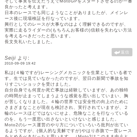
そして事実を伝えたうえでMotoGPをスタートさせるのが一番
良かったと考えます。
日本のレースでも同じようなことがありましたが、メインレ
ース後に現場検証を行なっています。
興行としてのレースが大事なのはよく理解できるのですが、
実際に走るライダーの(もちろんお客様の)信頼を失わない方法
を考えるべきだったと思います。
長文失礼いたしました。
返信
Seiji
より:
2010-09-09 19:42
私は(４輪ですが)レーシングメカニックを生業としている者で
す。生では見ていなかったのですが、翌日の新聞で事故を知
りすごいショックを受けました。
自分自身でも何度か死亡事故は経験していますが、あの独特
の時間が止まってしまうような感覚を思い出していまい、胸
が苦しくなりました。４輪の世界では安全性の向上のために
さまざまなことが現在も検討され、実行されていますが、２
輪のレースほどではないにせよ、危険なことを行なっている
のを、もう一度思い出さないといけないと感じました。
Moto2のレース運営のやり方についていろいろ批判が出てい
るようですが、(個人的な見解ですが)やはり赤旗で一度レース
をとめるべきだったと思います。（Moto2はこのまま中止と