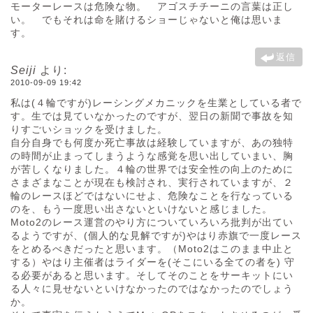
モーターレースは危険な物。 アゴスチチーニの言葉は正し
い。 でもそれは命を賭けるショーじゃないと俺は思いま
す。
返信
Seiji
より:
2010-09-09 19:42
私は(４輪ですが)レーシングメカニックを生業としている者で
す。生では見ていなかったのですが、翌日の新聞で事故を知
りすごいショックを受けました。
自分自身でも何度か死亡事故は経験していますが、あの独特
の時間が止まってしまうような感覚を思い出していまい、胸
が苦しくなりました。４輪の世界では安全性の向上のために
さまざまなことが現在も検討され、実行されていますが、２
輪のレースほどではないにせよ、危険なことを行なっている
のを、もう一度思い出さないといけないと感じました。
Moto2のレース運営のやり方についていろいろ批判が出てい
るようですが、(個人的な見解ですが)やはり赤旗で一度レース
をとめるべきだったと思います。（Moto2はこのまま中止と
する）やはり主催者はライダーを(そこにいる全ての者を) 守
る必要があると思います。そしてそのことをサーキットにい
る人々に見せないといけなかったのではなかったのでしょう
か。