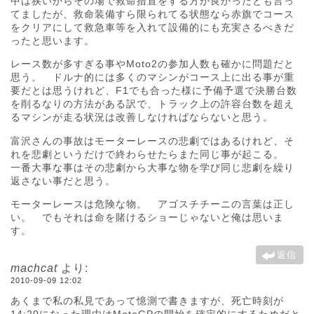
中は狭いからその場で救命措置をする方が良かったとも言っ
てましたが、救命装備すら限られてる状態なら赤旗でコース
をクリアにして救急車等を入れて設備的にも充実さるべきだ
ったと思います。
レース数が多すぎる事やMoto2の参加人数も確かに問題だと
思う。 ドルナ的には多くのマシンがコース上に出る事が重
要だとは思うけれど、F1でも合った様に予備予選で決勝台数
を削るなりの方法がある訳で、トラック上の許容台数を超え
るマシンが走る状況は改善しなければならないと思う。
富沢さんの事故はモーターレースの悲劇ではあるけれど、そ
れを悲劇というだけで終わらせたらまた同じ事が起こる。
一番大事な事はその悲劇から大事な物を学び同じ悲劇を繰り
返さない事だと思う。
モーターレースは危険な物。 アゴスチチーニの言葉は正し
い。 でもそれは命を賭けるショーじゃないと俺は思いま
す。
返信
machcat
より:
2010-09-09 12:02
あくまで私の私見であって憶測で書きますが、死亡時刻が