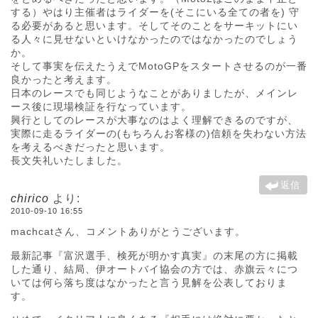
する）やはり主催者はライダーを(そこにいる全ての者を) 守
る必要があると思います。そしてそのことをサーキットにい
る人々に見せないといけなかったのではなかったのでしょう
か。
そして事実を伝えたうえでMotoGPをスタートさせるのが一番
良かったと考えます。
日本のレースでも同じようなことがありましたが、メインレ
ース後に現場検証を行なっています。
興行としてのレースが大事なのはよく理解できるのですが、
実際に走るライダーの(もちろんお客様の)信頼を失わない方法
を考えるべきだったと思います。
長文失礼いたしました。
返信
chirico
より:
2010-09-10 16:55
machcatさん、コメントありがとうございます。
最新記事『富沢選手、検死が明かす真実』の末尾の方に掲載
した通り、結局、伊オートバイ協会の方では、赤旗云々につ
いては何ら落ち度はなかったと言う見解を公表しておりま
す。