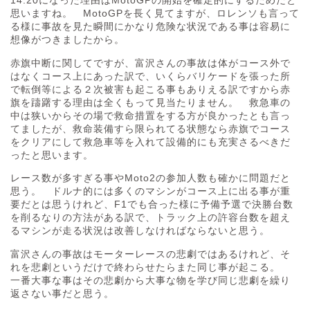
14:20になった理由はMotoGPの開始を確定的にするためだと
思いますね。 MotoGPを長く見てますが、ロレンソも言って
る様に事故を見た瞬間にかなり危険な状況である事は容易に
想像がつきましたから。
赤旗中断に関してですが、富沢さんの事故は体がコース外で
はなくコース上にあった訳で、いくらバリケードを張った所
で転倒等による２次被害も起こる事もありえる訳ですから赤
旗を躊躇する理由は全くもって見当たりません。 救急車の
中は狭いからその場で救命措置をする方が良かったとも言っ
てましたが、救命装備すら限られてる状態なら赤旗でコース
をクリアにして救急車等を入れて設備的にも充実さるべきだ
ったと思います。
レース数が多すぎる事やMoto2の参加人数も確かに問題だと
思う。 ドルナ的には多くのマシンがコース上に出る事が重
要だとは思うけれど、F1でも合った様に予備予選で決勝台数
を削るなりの方法がある訳で、トラック上の許容台数を超え
るマシンが走る状況は改善しなければならないと思う。
富沢さんの事故はモーターレースの悲劇ではあるけれど、そ
れを悲劇というだけで終わらせたらまた同じ事が起こる。
一番大事な事はその悲劇から大事な物を学び同じ悲劇を繰り
返さない事だと思う。