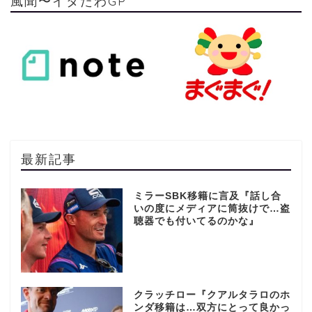
風聞〜イタたわGP
最新記事
ミラーSBK移籍に言及『話し合
いの度にメディアに筒抜けで…盗
聴器でも付いてるのかな』
クラッチロー『クアルタラロのホ
ンダ移籍は…双方にとって良かっ