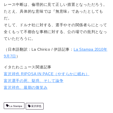
レース中断は、倫理的に見て正しい措置となっただろう。
たとえ、具体的な意味では『無意味』であったとしても
だ。
そして、ドルナ社に対する、選手やその関係者らにとって
全くもって不都合な事柄に対する、公の場での批判となっ
ていただろうに。
（日本語翻訳：La Chirico / 伊語記事：
La Stampa 2010年
9月7日
）
イタたわニュース関連記事
富沢祥也 RIPOSA IN PACE（やすらかに眠れ）
富沢選手の死、疑惑、そして論争
富沢祥也、最期の微笑み
La Stampa
富沢祥也