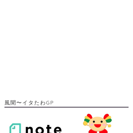
風聞〜イタたわGP