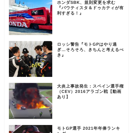
7
ホンダSBK、規則変更を求む
『バウティスタ＆ドゥカティが有
利すぎる！』
8
ロッシ警告『モトGPはやり過
ぎ…そろそろ、きちんと考えるべ
き』
9
大炎上事故発生：スペイン選手権
（CEV）2016アラゴン戦【動画
あり】
10
モトGP選手 2021年年俸ランキ