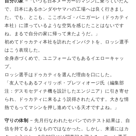
自分の家
−「いつも日本メーカーのマシンに乗っていたん
で、日本にあるホンダやヤマハの工場へは良く行きまし
た。でも、とこも、ここボルゴ・パニガーレ（ドゥカティ
本社）に漂っているような空気を感じたことはないです
ね。まるで自分の家に帰って来たようだ。」
初めてドゥカティ本社を訪れたインパクトを、ロッシ選手
はこう表現した。
全身赤づくめで、ユニフォームでもあるイエローキャッ
プ。
ロッシ選手はドゥカティを選んだ理由を口にした。
「友人でもあるフィリッポ・プレツィオージ氏（編集部
注：デスモセディチ機を設計したエンジニア）に引き寄せ
られ、ドゥカティに来るよう説得されたんです。大きな情
熱でもってマシンを押し進めている天才ですよね。」
守りの体制
− 先月行なわれたセパンでのテスト結果は、自
信を持てるようなものではなかった。しかし、来週にはカ