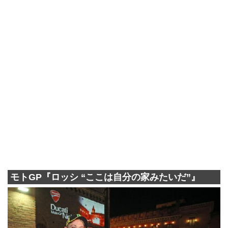
モトGP『ロッシ “ここは自分の家みたいだ”』