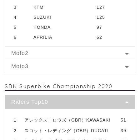
3
KTM
127
4
SUZUKI
125
5
HONDA
97
6
APRILIA
62
Moto2
Moto3
SBK Superbike Championship 2020
Riders Top10
1
アレックス・ロウズ（GBR）KAWASAKI
51
2
スコット・レディング（GBR）DUCATI
39