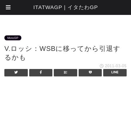
ITATWAGP | イタたわGP
MotoGP
V.ロッシ：WSBに移ってから引退す
るかも
2011-03-05