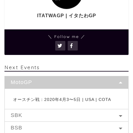
ITATWAGP | イタたわGP
＼ Follow me ／
Next Events
MotoGP
オースチン戦：2020年4月3〜5日 | USA | COTA
SBK
BSB