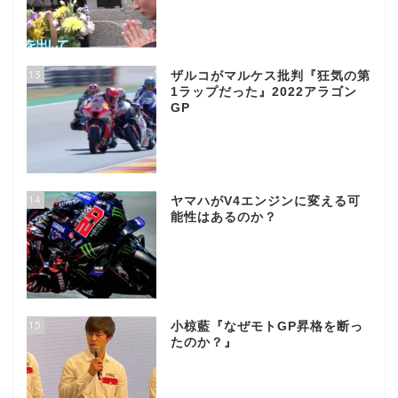
13
ザルコがマルケス批判『狂気の第
1ラップだった』2022アラゴン
GP
14
ヤマハがV4エンジンに変える可
能性はあるのか？
15
小椋藍『なぜモトGP昇格を断っ
たのか？』