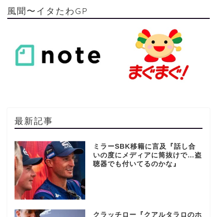
風聞〜イタたわGP
最新記事
ミラーSBK移籍に言及『話し合
いの度にメディアに筒抜けで…盗
聴器でも付いてるのかな』
クラッチロー『クアルタラロのホ