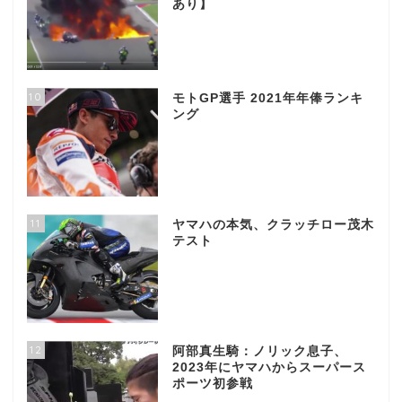
あり】
10
モトGP選手 2021年年俸ランキ
ング
11
ヤマハの本気、クラッチロー茂木
テスト
12
阿部真生騎：ノリック息子、
2023年にヤマハからスーパース
ポーツ初参戦