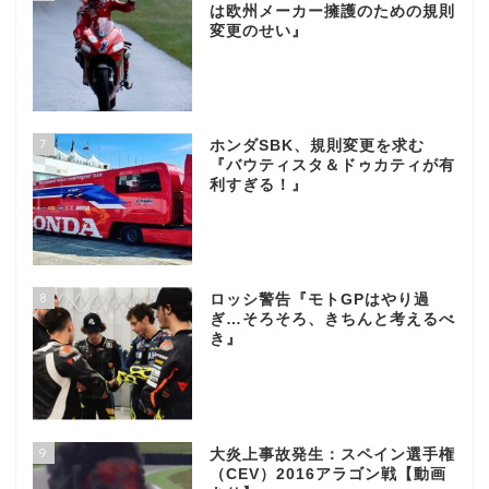
は欧州メーカー擁護のための規則
変更のせい』
7
ホンダSBK、規則変更を求む
『バウティスタ＆ドゥカティが有
利すぎる！』
8
ロッシ警告『モトGPはやり過
ぎ…そろそろ、きちんと考えるべ
き』
9
大炎上事故発生：スペイン選手権
（CEV）2016アラゴン戦【動画