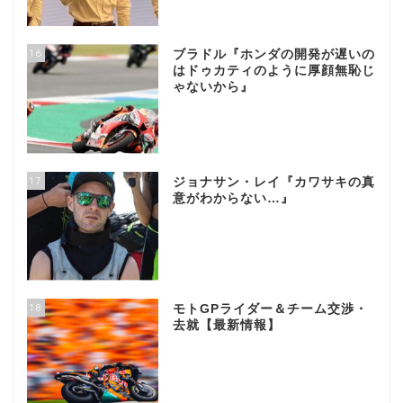
16
ブラドル『ホンダの開発が遅いの
はドゥカティのように厚顔無恥じ
ゃないから』
17
ジョナサン・レイ『カワサキの真
意がわからない…』
18
モトGPライダー＆チーム交渉・
去就【最新情報】