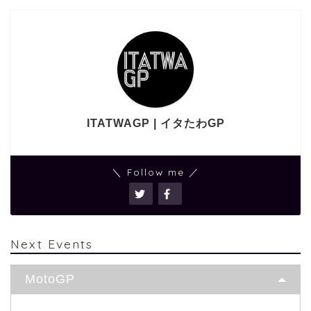
ITATWAGP | イタたわGP
＼ Follow me ／
Next Events
MotoGP