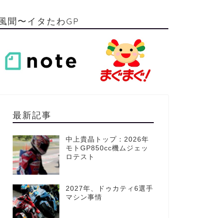
風聞〜イタたわGP
最新記事
中上貴晶トップ：2026年
モトGP850cc機ムジェッ
ロテスト
2027年、ドゥカティ6選手
マシン事情