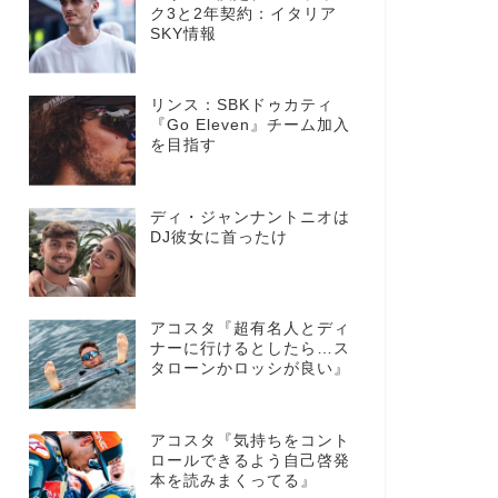
ク3と2年契約：イタリア
SKY情報
リンス：SBKドゥカティ
『Go Eleven』チーム加入
を目指す
ディ・ジャンナントニオは
DJ彼女に首ったけ
アコスタ『超有名人とディ
ナーに行けるとしたら…ス
タローンかロッシが良い』
アコスタ『気持ちをコント
ロールできるよう自己啓発
本を読みまくってる』