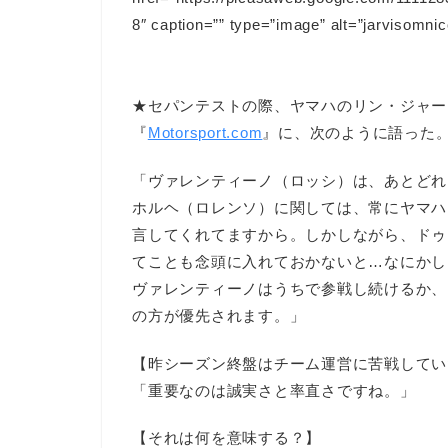
8″ caption=”” type=”image” alt=”jarvisomnic
★セパンテストの際、ヤマハのリン・ジャー
『
Motorsport.com
』に、次のように語った
「ヴァレンティーノ（ロッシ）は、あとどれ
ホルヘ（ロレンソ）に関しては、常にヤマハ
言してくれてますから。しかしながら、ドゥ
てことも念頭に入れておかないと…なにかし
ヴァレンティーノはうちで参戦し続けるか、
の方が優先されます。」
【昨シーズン終盤はチーム運営に苦戦してい
「重要なのは誠実さと率直さですね。」
【それは何を意味する？】