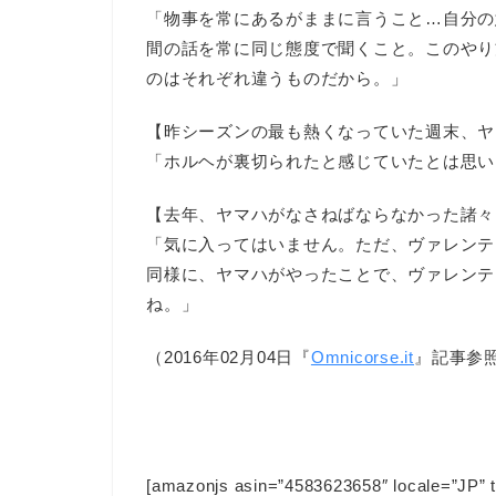
「物事を常にあるがままに言うこと…自分の
間の話を常に同じ態度で聞くこと。このやり
のはそれぞれ違うものだから。」
【昨シーズンの最も熱くなっていた週末、ヤ
「ホルヘが裏切られたと感じていたとは思い
【去年、ヤマハがなさねばならなかった諸々
「気に入ってはいません。ただ、ヴァレンテ
同様に、ヤマハがやったことで、ヴァレンテ
ね。」
（2016年02月04日『
Omnicorse.it
』記事参
[amazonjs asin=”4583623658″ local