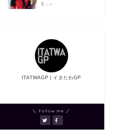
と…』
ITATWAGP | イタたわGP
＼ Follow me ／