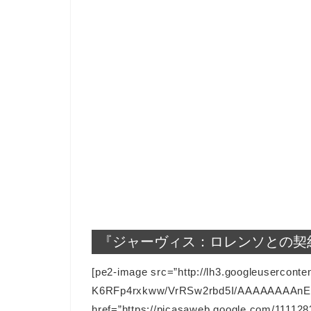
『ジャーヴィス：ロレンソとの契
[pe2-image src=”http://lh3.googleuserconte
K6RFp4rxkww/VrRSw2rbd5I/AAAAAAAAnEk/6
href=”https://picasaweb.google.com/111