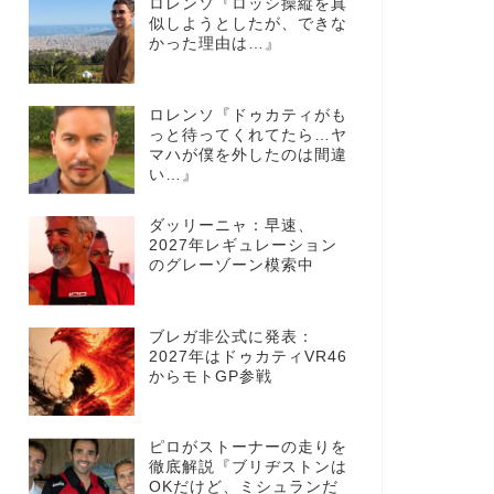
ロレンソ『ロッシ操縦を真
似しようとしたが、できな
かった理由は…』
ロレンソ『ドゥカティがも
っと待ってくれてたら…ヤ
マハが僕を外したのは間違
い…』
ダッリーニャ：早速、
2027年レギュレーション
のグレーゾーン模索中
ブレガ非公式に発表：
2027年はドゥカティVR46
からモトGP参戦
ピロがストーナーの走りを
徹底解説『ブリヂストンは
OKだけど、ミシュランだ