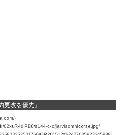
約更改を優先』
nt.com/-
2xuR4diPB8/s144-c-o/jarvisomnicorse.jpg”
128335808353501766/GP201512#624770958233458881