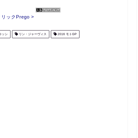
ックPrego >
ロッシ
リン・ジャーヴィス
2016 モトGP