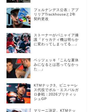
フェルナンデス公表：アプ
リリアTrackhouseと2年
契約更改
ストーナーがバニャイア擁
護『ドゥカティ機は明らか
に変わってしまってる…』
ベッツェッキ『こんな夏休
みになるとは思ってなかっ
た…』
KTMテック3、ビニャーレ
ス代役でポル・エスパルガ
ロ参戦：2026ブリティッ
シュGP
マリーニ決定、KTMテッ