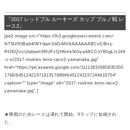
『2017 レッドブル ルーキーズ カップ ブルノ戦 レ
ース2』
[pe2-image src=”https://lh3.googleusercontent.com/-
NT5Ul93Bab4/WYdqmSbGiMI/AAAAAAABCsE/Bxy-
ROKQUzUiabwm9RUFzQH6mk5h5ya4ACCoYBhgL/s144
-c-o/2017-rookies-brno-race2-yamanaka.jpg”
href=”https://picasaweb.google.com/11112833580835350
1766/6451242197181917889#6451242197244610754″
caption=”” type=”image” alt=”2017-rookies-brno-race2-
yamanaka.jpg” ]
★降雨のためレースは遅れて開始。9ラップに短縮され
た。