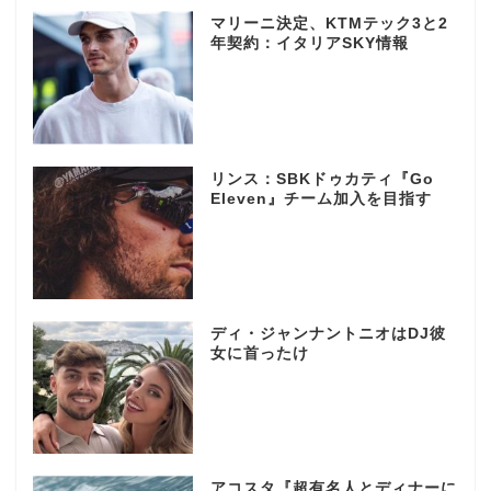
マリーニ決定、KTMテック3と2
年契約：イタリアSKY情報
リンス：SBKドゥカティ『Go
Eleven』チーム加入を目指す
ディ・ジャンナントニオはDJ彼
女に首ったけ
アコスタ『超有名人とディナーに