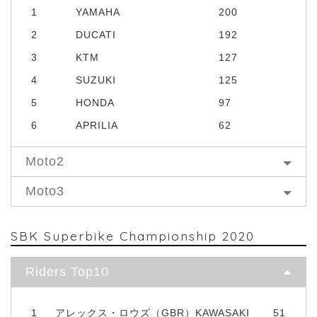
1
YAMAHA
200
2
DUCATI
192
3
KTM
127
4
SUZUKI
125
5
HONDA
97
6
APRILIA
62
Moto2
Moto3
SBK Superbike Championship 2020
Riders Top10
1
アレックス・ロウズ（GBR）KAWASAKI
51