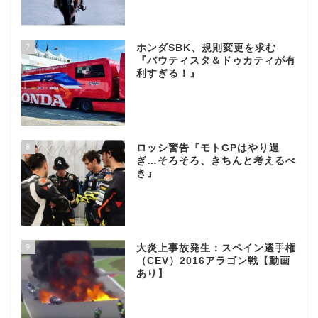
7
ホンダSBK、規則変更を求む
『バウティスタ＆ドゥカティが有
利すぎる！』
8
ロッシ警告『モトGPはやり過
ぎ…そろそろ、きちんと考えるべ
き』
9
大炎上事故発生：スペイン選手権
（CEV）2016アラゴン戦【動画
あり】