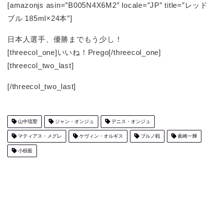
[amazonjs asin=”B005N4X6M2″ locale=”JP” title=”レッド
ブル 185ml×24本”]
日本人選手、優勝までもう少し！
[threecol_one]いいね！Prego[/threecol_one]
[threecol_two_last]
[/threecol_two_last]
山中琉聖
ジャン・オンジュ
デニス・オンジュ
マティアス・メグレ
ケヴィン・オルギス
ブルノ戦
眞崎一輝
小椋藍