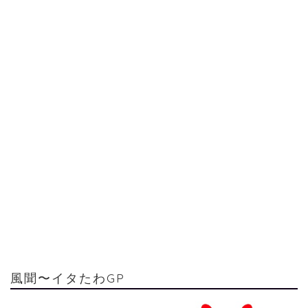
風聞〜イタたわGP