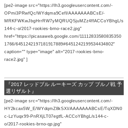
[pe2-image src=”https://lh3.googleusercontent.com/-
OPmi3PRwfQc/WYdqma9CefI/AAAAAAABCsE/-
MRKFWKwJbgHrrRW7yMQRUQSjuMZz4ffACCoYBhgL/s
144-c-o/2017-rookies-brno-race2.jpg”
href=”https://picasaweb.google.com/11112833580835350
1766/6451242197181917889#6451242199534434802″
caption=”” type=”image” alt=”2017-rookies-brno-
race2.jpg” ]
『2017 レッドブル ルーキーズ カップ ブルノ戦 予
選リザルト』
[pe2-image src=”https://lh3.googleusercontent.com/-
HY2kcax5W_E/WYdqmZ8kSXI/AAAAAAABCsE/TqXDN0
c-LzYuqx99-PnRXjLT07egtfL-ACCoYBhgL/s144-c-
o/2017-rookies-brno-qp.jpg”