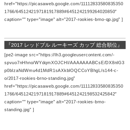
href=”https://picasaweb.google.com/11112833580835350
1766/6451242197181917889#6451242199264020850″
caption=”” type=”image” alt=”2017-rookies-brno-qp.jpg” ]
『2017 レッドブル ルーキーズ カップ 総合順位』
[pe2-image src=”https://lh3.googleusercontent.com/-
spvuo7nHhno/WYdqmXOJCHI/AAAAAAABCsE/DX8nlG3
p0bIzaNdWmu4d1MdR1sAXkblOQCCoYBhgL/s144-c-
o/2017-rookies-brno-standing.jpg”
href=”https://picasaweb.google.com/11112833580835350
1766/6451242197181917889#6451242198532425842″
caption=”” type=”image” alt=”2017-rookies-brno-
standing.jpg” ]