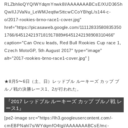
RLZbhlioQYQ/WYdqmYnwk8I/AAAAAAABCsE/XUD36Sh
QwIIJJVaNu_LeWMJeqtlwSttcwCCoYBhgL/s144-c-
o/2017-rookies-brno-race1-cover.jpg”
href=”https://picasaweb.google.com/11112833580835350
1766/6451242197181917889#6451242198908310466″
caption=”Can Oncu leads, Red Bull Rookies Cup race 1,
Czech MotoGP, 5th August 2017″ type=”image”
alt=”2017-rookies-brno-race1-cover.jpg” ]
★8月5〜6日（土、日）レッドブル ルーキーズ カップ ブ
ルノ戦の決勝レース1、2が行われた。
『2017 レッドブル ルーキーズ カップ ブルノ戦 レ
ース1』
[pe2-image src=”https://lh3.googleusercontent.com/-
cmEBPNahl7s/WYdqmfO4tgI/AAAAAAABCsE/mc-