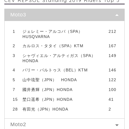
CEV REPSOL Standing 2019 Riders Top 5
Moto3
1
ジェレミー・アルコバ（SPA）
212
HUSQVARNA
2
カルロス・タタイ（SPA）KTM
167
3
シャヴィエル・アルティガス（SPA）
149
HONDA
4
バリー・バルトゥス（BEL）KTM
146
5
山中琉聖（JPN） HONDA
122
7
國井勇輝（JPN）HONDA
100
15
埜口遥希（JPN）HONDA
41
28
有田光（JPN）HONDA
2
Moto2