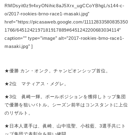
RMDsyit0z9r4xyONihic8aJ5Xrx_ugCCoYBhgL/s144-c-
o/2017-rookies-brno-race1-masaki.jpg”
href=”https://picasaweb.google.com/11112833580835350
1766/6451242197181917889#6451242200683034114″
caption=”” type=”image” alt=”2017-rookies-brno-race1-
masaki.jpg” ]
★優勝 カン・オンク。チャンピオンシップ首位。
★2位 マティアス・メグレ。
★3位 眞崎一輝。ポールポジションを獲得しトップ集団
で優勝を狙いバトル。シーズン前半はコンスタントに上位
のリザルト。
★日本人選手は、眞崎、山中琉聖、小椋藍、3選手共にト
ップ集団で表彰台を狙い健闘。