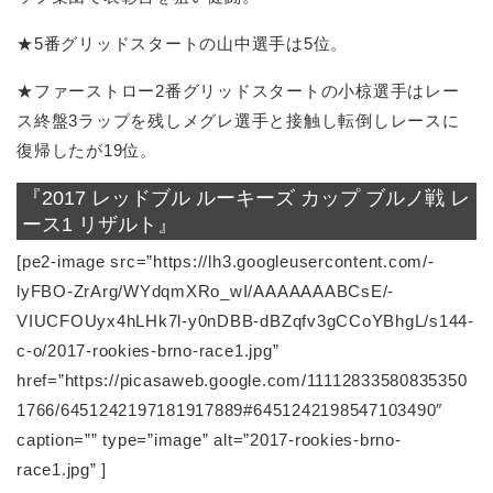
★5番グリッドスタートの山中選手は5位。
★ファーストロー2番グリッドスタートの小椋選手はレー
ス終盤3ラップを残しメグレ選手と接触し転倒しレースに
復帰したが19位。
『2017 レッドブル ルーキーズ カップ ブルノ戦 レ
ース1 リザルト』
[pe2-image src=”https://lh3.googleusercontent.com/-
lyFBO-ZrArg/WYdqmXRo_wI/AAAAAAABCsE/-
VIUCFOUyx4hLHk7l-y0nDBB-dBZqfv3gCCoYBhgL/s144-
c-o/2017-rookies-brno-race1.jpg”
href=”https://picasaweb.google.com/11112833580835350
1766/6451242197181917889#6451242198547103490″
caption=”” type=”image” alt=”2017-rookies-brno-
race1.jpg” ]