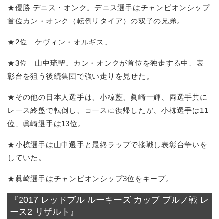
★優勝 デニス・オンク。デニス選手はチャンピオンシップ
首位カン・オンク（転倒リタイア）の双子の兄弟。
★2位 ケヴィン・オルギス。
★3位 山中琉聖。カン・オンクが首位を独走する中、表
彰台を狙う後続集団で強い走りを見せた。
★その他の日本人選手は、小椋藍、眞崎一輝、両選手共に
レース終盤で転倒し、コースに復帰したが、小椋選手は11
位、眞崎選手は13位。
★小椋選手は山中選手と最終ラップで接戦し表彰台争いを
していた。
★眞崎選手はチャンピオンシップ3位をキープ。
『2017 レッドブル ルーキーズ カップ ブルノ戦 レ
ース2 リザルト』