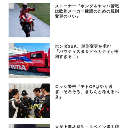
6
ストーナー『ホンダ＆ヤマハ苦戦
は欧州メーカー擁護のための規則
変更のせい』
7
ホンダSBK、規則変更を求む
『バウティスタ＆ドゥカティが有
利すぎる！』
8
ロッシ警告『モトGPはやり過
ぎ…そろそろ、きちんと考えるべ
き』
9
大炎上事故発生：スペイン選手権