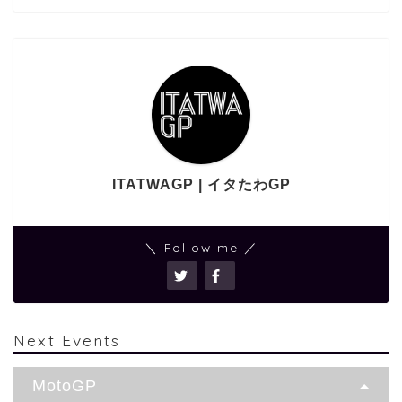
ITATWAGP | イタたわGP
＼ Follow me ／
Next Events
MotoGP