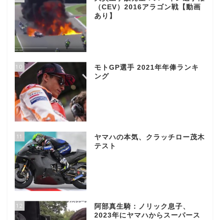
（CEV）2016アラゴン戦【動画
あり】
10
モトGP選手 2021年年俸ランキ
ング
11
ヤマハの本気、クラッチロー茂木
テスト
12
阿部真生騎：ノリック息子、
2023年にヤマハからスーパース