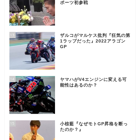
ポーツ初参戦
13
ザルコがマルケス批判『狂気の第
1ラップだった』2022アラゴン
GP
14
ヤマハがV4エンジンに変える可
能性はあるのか？
15
小椋藍『なぜモトGP昇格を断っ
たのか？』