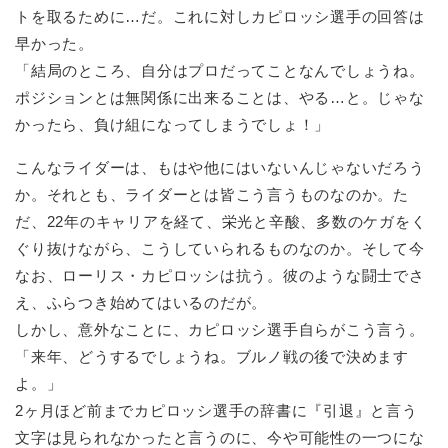
トを取るために…だ。これに対しカピロッシ選手の回答は
早かった。
「結局のところ、自分はプロだってことなんでしょうね。
ポジションとは無関係に出来ることは、やる…と。じゃな
かったら、負け組になってしまうでしょ！」
こんなライダーは、もはや他にはいないんじゃないだろう
か。それとも、ライダーとは皆こう言うものなのか。た
だ、22年のキャリアを経て、栄光と辛酸、多数のケガをく
ぐり抜けながら、こうしていられるものなのか。そして今
なお、ローリス・カピロッシは抗う。彼のような闘士でさ
え、ふらつき始めてはいるのだが。
しかし、意外なことに、カピロッシ選手自らがこう言う。
「来年、どうするでしょうね。ブルノ戦の後で決めます
よ。」
2ヶ月ほど前までカピロッシ選手の辞書に『引退』と言う
文字は見られなかったと言うのに、今や可能性の一つにな