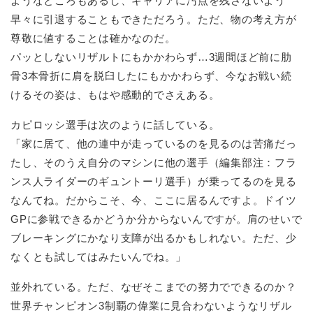
ようなところもあるし、キャリアに汚点を残さないよう
早々に引退することもできただろう。ただ、物の考え方が
尊敬に値することは確かなのだ。
パッとしないリザルトにもかかわらず…3週間ほど前に肋
骨3本骨折に肩を脱臼したにもかかわらず、今なお戦い続
けるその姿は、もはや感動的でさえある。
カピロッシ選手は次のように話している。
「家に居て、他の連中が走っているのを見るのは苦痛だっ
たし、そのうえ自分のマシンに他の選手（編集部注：フラ
ンス人ライダーのギュントーリ選手）が乗ってるのを見る
なんてね。だからこそ、今、ここに居るんですよ。ドイツ
GPに参戦できるかどうか分からないんですが。肩のせいで
ブレーキングにかなり支障が出るかもしれない。ただ、少
なくとも試してはみたいんでね。」
並外れている。ただ、なぜそこまでの努力でできるのか？
世界チャンピオン3制覇の偉業に見合わないようなリザル