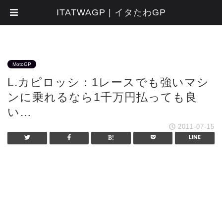
ITATWAGP | イタたわGP
MotoGP
L.カピロッシ：1レースでも強いマシ
ンに乗れるなら1千万円払っても良
い…
2011-07-15