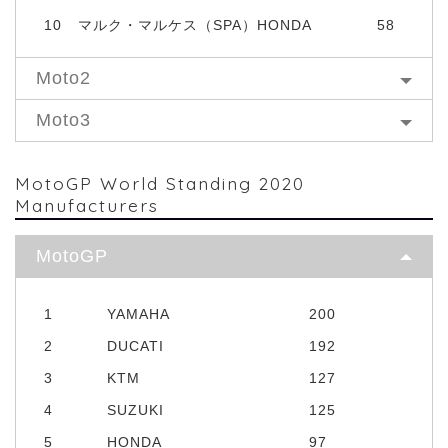
10
マルク・マルケス（SPA）HONDA
58
Moto2
Moto3
MotoGP World Standing 2020
Manufacturers
MotoGP
1
YAMAHA
200
2
DUCATI
192
3
KTM
127
4
SUZUKI
125
5
HONDA
97