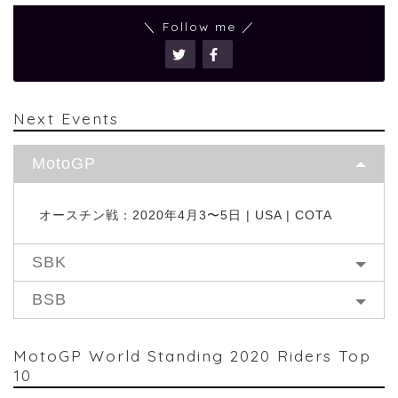
＼ Follow me ／
Next Events
MotoGP
オースチン戦：2020年4月3〜5日 | USA | COTA
SBK
BSB
MotoGP World Standing 2020 Riders Top
10