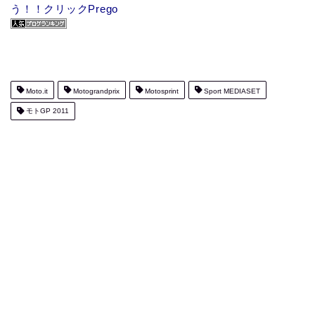
う！！クリックPrego
Moto.it
Motograndprix
Motosprint
Sport MEDIASET
モトGP 2011