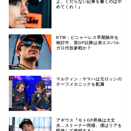
よ、くだらない記事を書くのはや
めてくれ！』
KTM：ビニャーレス早期除外を
検討中、英GP以降は弟エスパル
ガロ代役参戦か？
マルティン：ヤマハは元ロッシの
チーフメカニックを配属
アギウス『モトGP昇格は大丈
夫…ストーナー同様、僕はリアを
駆使して操縦する』