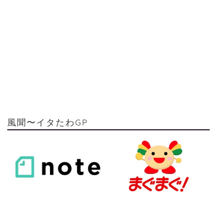
風聞〜イタたわGP