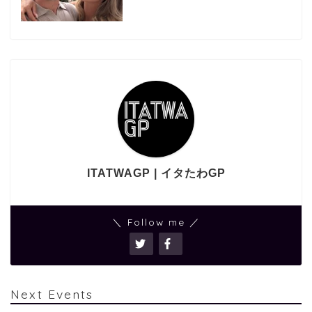
ITATWAGP | イタたわGP
＼ Follow me ／
Next Events