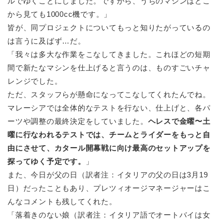
ルでゆくことにしました。ですから、うちのマシンはどこ
から見ても1000cc機です。」
皆が、同プロジェクトについてもっと知りたがっているの
は言うに及ばず…だ。
「我々は多大な作業をこなしてきました。これほどの短期
間で新たなマシンを仕上げると言うのは、ものすごいチャ
レンジでした。
ただ、スタッフらが懸命になってこなしてくれたんでね。
マレーシアでは全体的なテストを行ない、仕上げと、各パ
ーツや調整の最終決定をしていました。
ヘレスで金曜〜土
曜に行なわれるテストでは、チームとライダーをもっと自
由にさせて、カタール開幕戦に向け最高のセットアップを
探ってゆく予定です。
」
また、今日が父の日（訳者注：イタリアの父の日は3月19
日）だったこともあり、プレツィオージマネージャーはこ
んなコメントも残してくれた。
「落着きのない娘（訳者注：イタリア語でオートバイは女