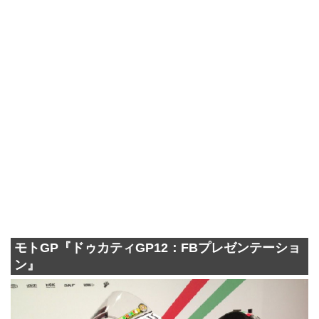
モトGP『ドゥカティGP12：FBプレゼンテーショ
ン』