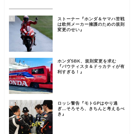
6
ストーナー『ホンダ＆ヤマハ苦戦
は欧州メーカー擁護のための規則
変更のせい』
7
ホンダSBK、規則変更を求む
『バウティスタ＆ドゥカティが有
利すぎる！』
8
ロッシ警告『モトGPはやり過
ぎ…そろそろ、きちんと考えるべ
き』