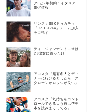
ク3と2年契約：イタリア
SKY情報
リンス：SBKドゥカティ
『Go Eleven』チーム加入
を目指す
ディ・ジャンナントニオは
DJ彼女に首ったけ
アコスタ『超有名人とディ
ナーに行けるとしたら…ス
タローンかロッシが良い』
アコスタ『気持ちをコント
ロールできるよう自己啓発
本を読みまくってる』