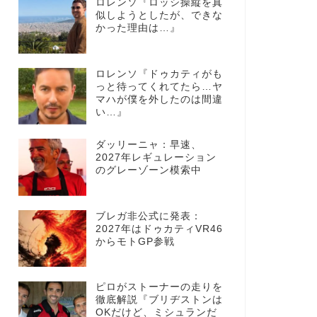
ロレンソ『ロッシ操縦を真
似しようとしたが、できな
かった理由は…』
ロレンソ『ドゥカティがも
っと待ってくれてたら…ヤ
マハが僕を外したのは間違
い…』
ダッリーニャ：早速、
2027年レギュレーション
のグレーゾーン模索中
ブレガ非公式に発表：
2027年はドゥカティVR46
からモトGP参戦
ピロがストーナーの走りを
徹底解説『ブリヂストンは
OKだけど、ミシュランだ