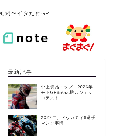
風聞〜イタたわGP
最新記事
中上貴晶トップ：2026年
モトGP850cc機ムジェッ
ロテスト
2027年、ドゥカティ6選手
マシン事情