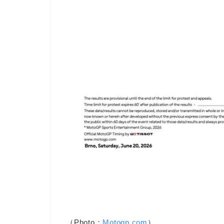
（Photo：
Motogp.com
）