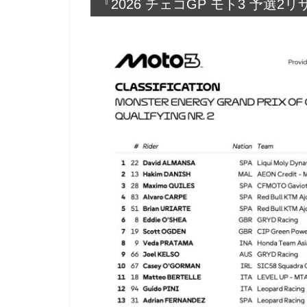
『2026 チェコGP モト3 予選2