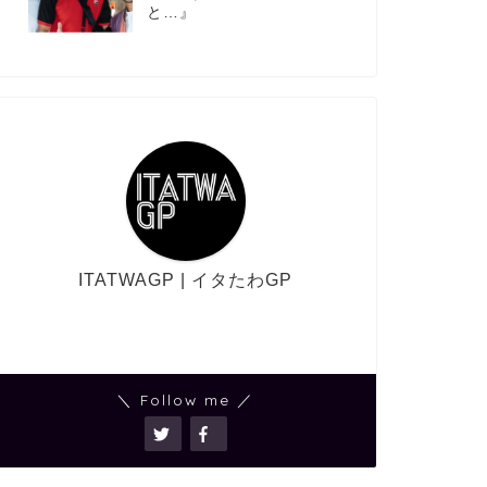
と…』
ITATWAGP | イタたわGP
＼ Follow me ／