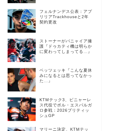
フェルナンデス公表：アプ
リリアTrackhouseと2年
契約更改
ストーナーがバニャイア擁
護『ドゥカティ機は明らか
に変わってしまってる…』
ベッツェッキ『こんな夏休
みになるとは思ってなかっ
た…』
KTMテック3、ビニャーレ
ス代役でポル・エスパルガ
ロ参戦：2026ブリティッ
シュGP
マリーニ決定、KTMテッ