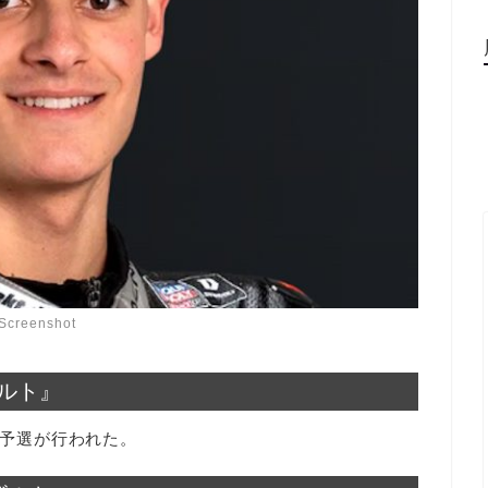
Screenshot
ザルト』
の予選が行われた。