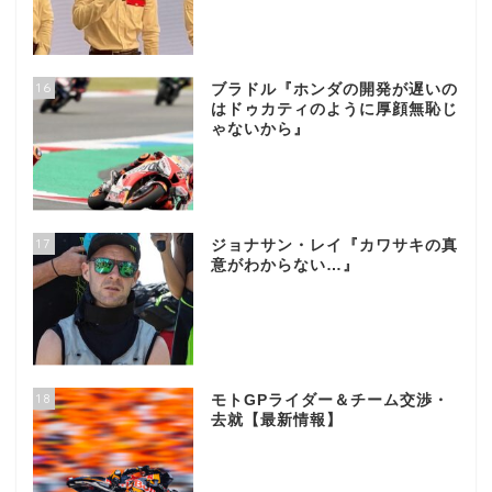
16
ブラドル『ホンダの開発が遅いの
はドゥカティのように厚顔無恥じ
ゃないから』
17
ジョナサン・レイ『カワサキの真
意がわからない…』
18
モトGPライダー＆チーム交渉・
去就【最新情報】