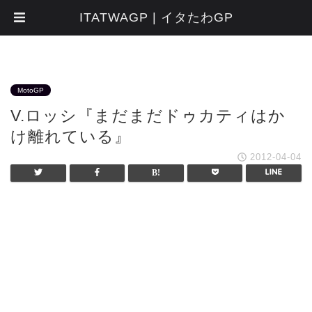
ITATWAGP | イタたわGP
MotoGP
V.ロッシ『まだまだドゥカティはか
け離れている』
2012-04-04