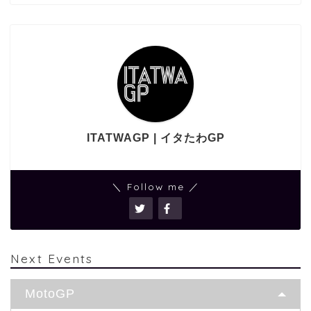
ITATWAGP | イタたわGP
＼ Follow me ／
Next Events
MotoGP