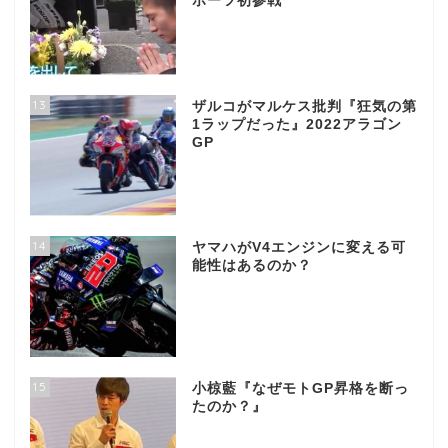
ポーツ初参戦
13
ザルコがマルケス批判『狂気の第
1ラップだった』2022アラゴン
GP
14
ヤマハがV4エンジンに変える可
能性はあるのか？
15
小椋藍『なぜモトGP昇格を断っ
たのか？』