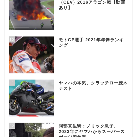
（CEV）2016アラゴン戦【動画
あり】
10
モトGP選手 2021年年俸ランキ
ング
11
ヤマハの本気、クラッチロー茂木
テスト
12
阿部真生騎：ノリック息子、
2023年にヤマハからスーパース