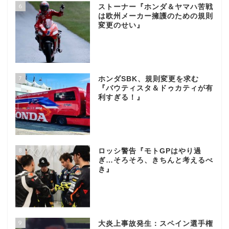
6
ストーナー『ホンダ＆ヤマハ苦戦
は欧州メーカー擁護のための規則
変更のせい』
7
ホンダSBK、規則変更を求む
『バウティスタ＆ドゥカティが有
利すぎる！』
8
ロッシ警告『モトGPはやり過
ぎ…そろそろ、きちんと考えるべ
き』
9
大炎上事故発生：スペイン選手権