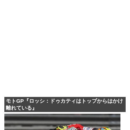
モトGP『ロッシ：ドゥカティはトップからはかけ
離れている』