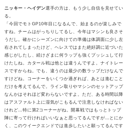
ニッキー・ヘイデン
選手の方は、もう少し自信を見せてい
る。
「今回でモトGP10年目になるんで、始まるのが楽しみで
すね。チームはがっちりしてるし、今年はマシンも良さそ
うだし。確かにシーズンに向けての準備は体調面に少し左
右されてしまったけど、ヘレスではまた絶好調に近づいた
感じがしたし、続けざまに何ラップも強くプッシュして行
けたしね。カタール戦は他とは違うんですよ。ナイトレー
スですからね。でも、違うのは最少の数ラップだけなんで
すけどね。コーナーをいくつか過ぎれば、あとは進むこと
だけを考えてるんで。ライン取りやマシンのセットアップ
なんかはそれほど変わらないですよ。ただ、ある時間以降
はアスファルト上に湿気がこもるんで注意しなければない
けれど…特に第2コーナーがね。開幕戦ではもっとトップ
陣に寄って行ければいいなぁと思ってるんですが…とにか
く、このウイークエンドでは進歩したいと願ってるんです