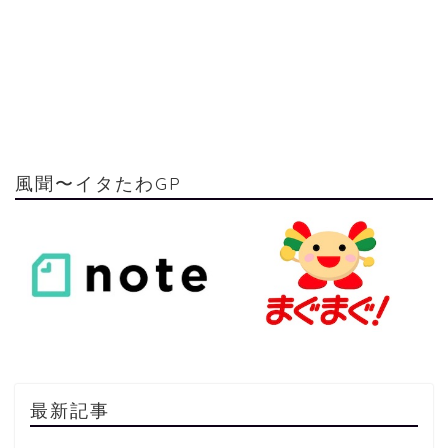
風聞〜イタたわGP
最新記事