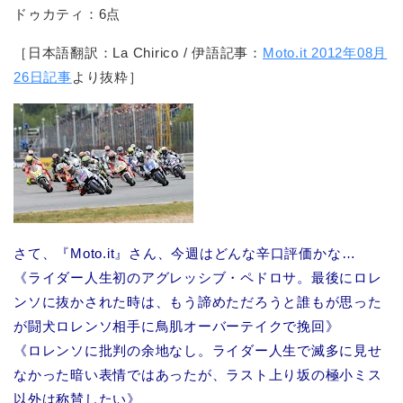
ドゥカティ：6点
［日本語翻訳：La Chirico / 伊語記事：
Moto.it 2012年08月
26日記事
より抜粋］
さて、『Moto.it』さん、今週はどんな辛口評価かな…
《ライダー人生初のアグレッシブ・ペドロサ。最後にロレ
ンソに抜かされた時は、もう諦めただろうと誰もが思った
が闘犬ロレンソ相手に鳥肌オーバーテイクで挽回》
《ロレンソに批判の余地なし。ライダー人生で滅多に見せ
なかった暗い表情ではあったが、ラスト上り坂の極小ミス
以外は称賛したい》