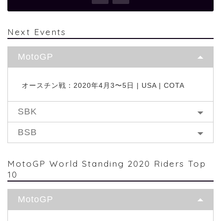
Next Events
MotoGP
オースチン戦：2020年4月3〜5日 | USA | COTA
SBK
BSB
MotoGP World Standing 2020 Riders Top
10
MotoGP