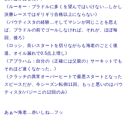
《ルーキー・ブラドルに多くを望んではいけない…しかし
決勝レースではギリギリ合格以上にならない》
《バウティスタの経験…そしてマシンが同じことを思え
ば、ブラドルの前でゴールしなければ。それが、ほぼ毎
回、後ろ》
《ロッシ、良いスタートを切りながらも海老のごとく後
退。オイル漏れで0.5点上増し》
《アブラハム：自分の（正確には父親の）サーキットでも
それほど速くなかった。》
《クラッチの異常オーバーヒートで最悪スタートとなった
スピースだが、今シーズン転倒11回。もっと悪いのはバウ
ティスタ/パジーニの12回のみ》
あぁ〜海老…赤いしね…フッ