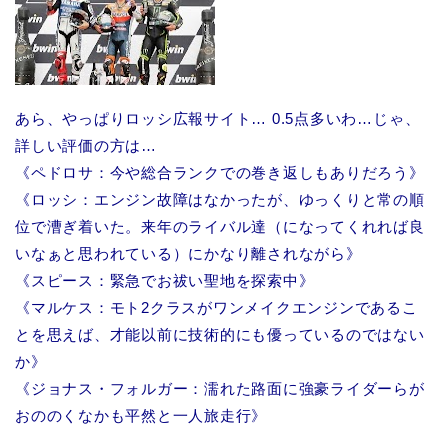
あら、やっぱりロッシ広報サイト… 0.5点多いわ…じゃ、
詳しい評価の方は…
《ペドロサ：今や総合ランクでの巻き返しもありだろう》
《ロッシ：エンジン故障はなかったが、ゆっくりと常の順
位で漕ぎ着いた。来年のライバル達（になってくれれば良
いなぁと思われている）にかなり離されながら》
《スピース：緊急でお祓い聖地を探索中》
《マルケス：モト2クラスがワンメイクエンジンであるこ
とを思えば、才能以前に技術的にも優っているのではない
か》
《ジョナス・フォルガー：濡れた路面に強豪ライダーらが
おののくなかも平然と一人旅走行》