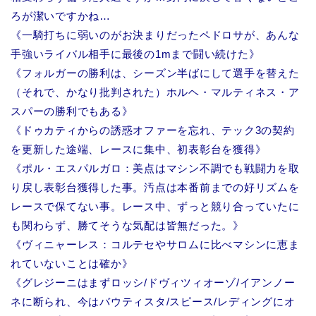
ろが潔いですかね…
《一騎打ちに弱いのがお決まりだったペドロサが、あんな
手強いライバル相手に最後の1mまで闘い続けた》
《フォルガーの勝利は、シーズン半ばにして選手を替えた
（それで、かなり批判された）ホルヘ・マルティネス・ア
スパーの勝利でもある》
《ドゥカティからの誘惑オファーを忘れ、テック3の契約
を更新した途端、レースに集中、初表彰台を獲得》
《ポル・エスパルガロ：美点はマシン不調でも戦闘力を取
り戻し表彰台獲得した事。汚点は本番前までの好リズムを
レースで保てない事。レース中、ずっと競り合っていたに
も関わらず、勝てそうな気配は皆無だった。》
《ヴィニャーレス：コルテセやサロムに比べマシンに恵ま
れていないことは確か》
《グレジーニはまずロッシ/ドヴィツィオーゾ/イアンノー
ネに断られ、今はバウティスタ/スピース/レディングにオ