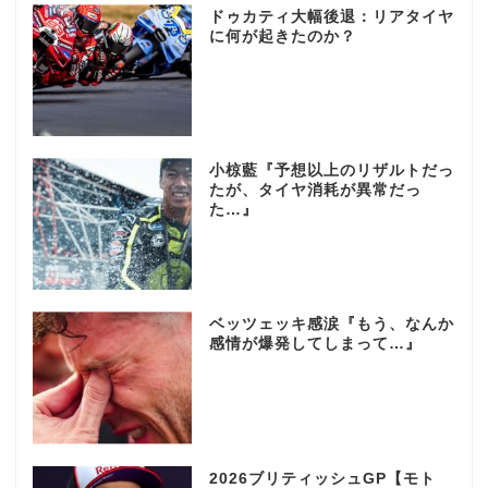
ドゥカティ大幅後退：リアタイヤ
に何が起きたのか？
小椋藍『予想以上のリザルトだっ
たが、タイヤ消耗が異常だっ
た…』
ベッツェッキ感涙『もう、なんか
感情が爆発してしまって…』
2026ブリティッシュGP【モト