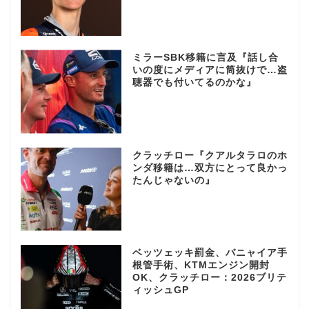
ミラーSBK移籍に言及『話し合
いの度にメディアに筒抜けで…盗
聴器でも付いてるのかな』
クラッチロー『クアルタラロのホ
ンダ移籍は…双方にとって良かっ
たんじゃないの』
ベッツェッキ罰金、バニャイア手
根管手術、KTMエンジン開封
OK、クラッチロー：2026ブリテ
ィッシュGP