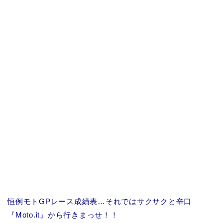
恒例モトGPレース成績表…それではサクサクと辛口
『Moto.it』から行きまっせ！！