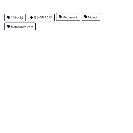
ブルノ戦
モトGP 2012
Mediaset.it
Moto.it
Motocuatro.com