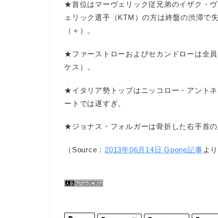
★首位はマーヴェリック従兄弟のイザク・ヴィニ
ェリック選手（KTM）の方は終盤の渋滞で
（＋）。
★ファーストローおよびセカンドローは全員
ケス）。
★イタリア勢トップはニッコロー・アントネ
ートでは遅すぎ。
★ジョナス・フォルガーは骨折した右手首の
（Source：
2013年06月14日 Gpone記事
よ