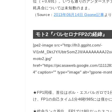
位（＋0.691）。いつも通りのアンダース
耗具合については未知数のまま。
（Source：
2013年06月14日 Gpone記事
よ
モト2『バルセロナFP2の経緯』
[pe2-image src=”http://lh3.ggpht.com/-
Vl1nM_DktJY/UbtrSomZJlI/AAAAAAAAJ2o/
moto2.jpg”
href=”https://picasaweb.google.com/111
4″ caption=”” type=”image” alt=”gpone-mont
★FP1同様、首位はポル・エスパルガロで1分
け、FP1の自己タイム1分46秒985には僅
★総合ランク首位、FP1では8位だったスコッ