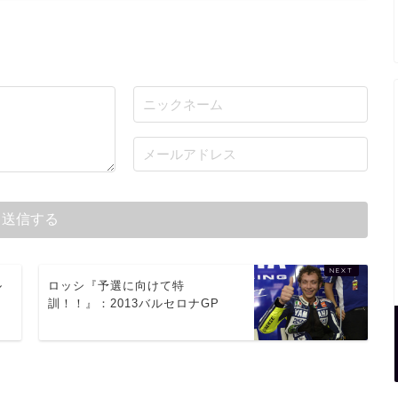
ル
ロッシ『予選に向けて特
訓！！』：2013バルセロナGP