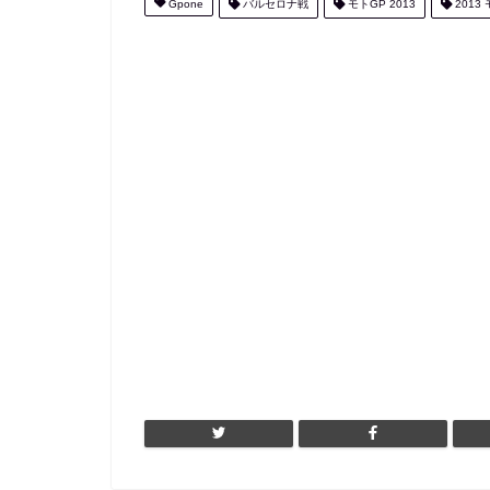
Gpone
バルセロナ戦
モトGP 2013
2013 