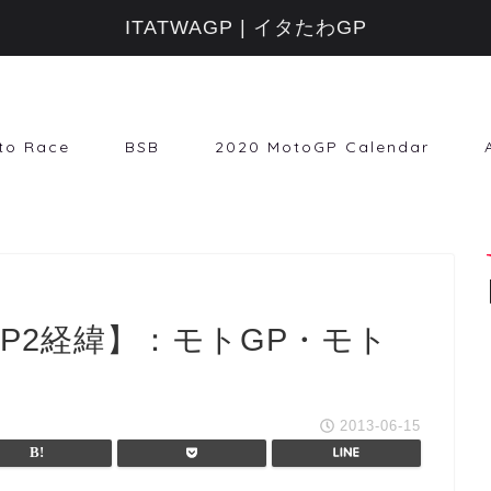
ITATWAGP | イタたわGP
to Race
BSB
2020 MotoGP Calendar
FP2経緯】：モトGP・モト
2013-06-15