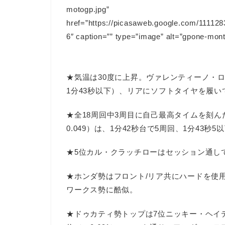
motogp.jpg”
href=”https://picasaweb.google.com/111
6″ caption=”” type=”image” alt=”gpone-mon
★気温は30度に上昇。ヴァレンティーノ・
1分43秒以下）、リアにソフトタイヤを履いて
★全18周回中3周目に自己最高タイムを刻
0.049）は、1分42秒台で5周回、1分43秒
★5位カル・クラッチローはセッション通し
★ホンダ勢はフロント/リア共にハードを使用
ワークス勢に酷似。
★ドゥカティ勢トップは7位ニッキー・ヘイデ