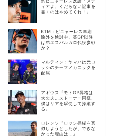
怒ビニャーレス反論『メデ
ィアよ、くだらない記事を
書くのはやめてくれ！』
KTM：ビニャーレス早期
除外を検討中、英GP以降
は弟エスパルガロ代役参戦
か？
マルティン：ヤマハは元ロ
ッシのチーフメカニックを
配属
アギウス『モトGP昇格は
大丈夫…ストーナー同様、
僕はリアを駆使して操縦す
る』
ロレンソ『ロッシ操縦を真
似しようとしたが、できな
かった理由は…』