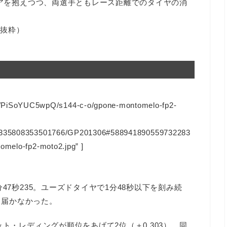
テアを抱えつつ、両選手ともレース距離でのタイヤの消
り抜粋）
PiSoYUC5wpQ/s144-c-o/gpone-montomelo-fp2-
128335808353501766/GP201306#588941890559732283
omelo-fp2-moto2.jpg” ]
47秒235。ユーズドタイヤで1分48秒以下を刻み続
かに届かなかった。
ト・レディングが順位をあげて2位（＋0.303）。同