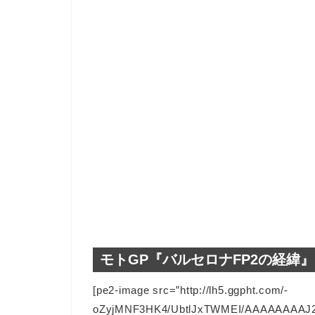
モトGP『バルセロナFP2の経緯』
[pe2-image src=”http://lh5.ggpht.com/-
oZyjMNF3HK4/UbtlJxTWMEI/AAAAAAAAJ2Y