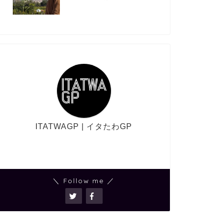
ITATWAGP | イタたわGP
＼ Follow me ／