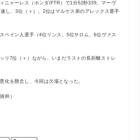
ャーレス（ホンダ/FTR）で1分52秒339。マーヴ
失速し、3位（＋）。2位はマルケス弟のアレックス選手
スペイン人選手（4位リンス、5位サロム、6位ヴァス
ッリ7位（＋）ながら、いまだラストの長距離ストレ
悪化を懸念し、今回は欠場となった。
り抜粋）