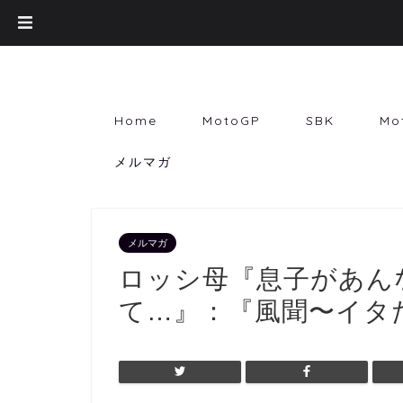
Home
MotoGP
SBK
Mo
メルマガ
メルマガ
ロッシ母『息子があん
て…』：『風聞〜イタた