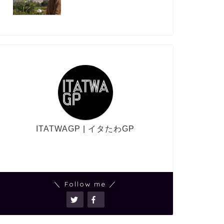
ITATWAGP | イタたわGP
＼ Follow me ／