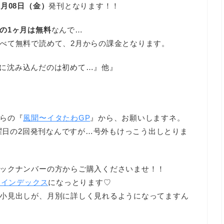
1月08日（金）
発刊となります！！
の1ヶ月は無料
なんで…
べて無料で読めて、2月からの課金となります。
んなに沈み込んだのは初めて…』他』
らの『
風聞〜イタたわGP
』から、お願いしますネ。
金曜日の2回発刊なんですが…号外もけっこう出しとりま
ックナンバーの方からご購入くださいませ！！
 インデックス
になっとります♡
小見出しが、月別に詳しく見れるようになってますん