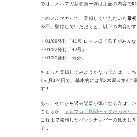
では、メルマガ新春第一弾は上記の内容で
0
このメルマガって、登録していただいた
最初
今回、登録していただくと、以下の内容がす
・01/08発刊『41号 ロッシ母『息子があ
・01/22発刊『42号』
・01/30発刊『号外』
ちょっと登録してみようかなって方は、こち
1ヶ月324円で、基本的には第2木曜＆第4
す！
あっ、それから過去記事が気になる方は、バ
こちらが、
メルマガ『風聞〜イタたわGP』-
これまで発刊したバックナンバーの見出し＆
で…