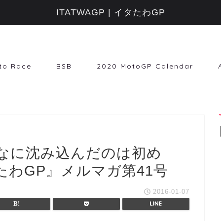
ITATWAGP | イタたわGP
to Race
BSB
2020 MotoGP Calendar
なに沈み込んだのは初め
わGP』メルマガ第41号
2016-01-07