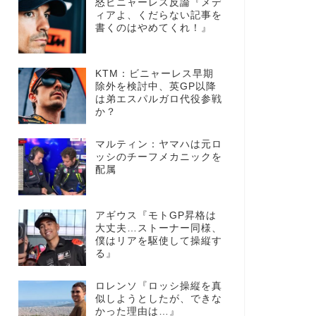
怒ビニャーレス反論『メデ
ィアよ、くだらない記事を
書くのはやめてくれ！』
KTM：ビニャーレス早期
除外を検討中、英GP以降
は弟エスパルガロ代役参戦
か？
マルティン：ヤマハは元ロ
ッシのチーフメカニックを
配属
アギウス『モトGP昇格は
大丈夫…ストーナー同様、
僕はリアを駆使して操縦す
る』
ロレンソ『ロッシ操縦を真
似しようとしたが、できな
かった理由は…』