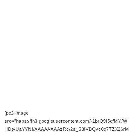
[pe2-image
src=”https://lh3.googleusercontent.com/-1brQ9I5qfMY/W
HDtvUaYYNI/AAAAAAAAzRc/2s_S3IVBQvc0q7TZX26rM