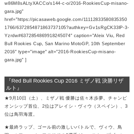
w86M8sALtyXACCo/s144-c-o/2016-RookiesCup-misano-
gara.jpg”
href=”https://picasaweb.google.com/11112833580835350
1766/6372854871863737105?authkey=Gv1sRgCK33lP-3-
Yzrdw#6372854869918245074″ caption=”Aleix Viu, Red
Bull Rookies Cup, San Marino MotoGP, 10th September
2016″ type=”image” alt=”2016-RookiesCup-misano-
gara.jpg” ]
『Red Bull Rookies Cup 2016 ミザノ戦 決勝リザ
ルト』
★9月10日（土）、ミザノ戦 優勝は佐々木歩夢。チャンピ
オンシップ首位、2位はアレイシ・ヴィウ（スペイン）、3
位は鳥羽海渡。
★最終ラップ、ゴール前の激しいバトルで、ヴィウ、鳥