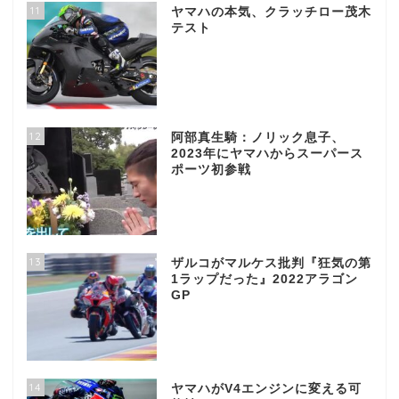
11
ヤマハの本気、クラッチロー茂木
テスト
12
阿部真生騎：ノリック息子、
2023年にヤマハからスーパース
ポーツ初参戦
13
ザルコがマルケス批判『狂気の第
1ラップだった』2022アラゴン
GP
14
ヤマハがV4エンジンに変える可