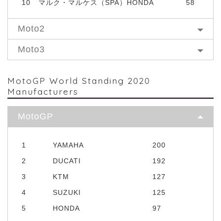
10
マルク・マルケス（SPA）HONDA
58
Moto2
Moto3
MotoGP World Standing 2020
Manufacturers
MotoGP
1
YAMAHA
200
2
DUCATI
192
3
KTM
127
4
SUZUKI
125
5
HONDA
97