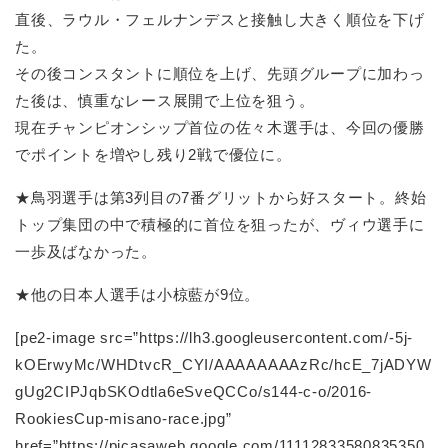
直後、ラウル・フェルナンデスと接触し大きく順位を下げ
た。
その後コンスタントに順位を上げ、先頭グループに加わっ
た後は、慎重なレース展開で上位を狙う。
現在チャンピオンシップ首位の佐々木選手は、今回の優勝
でポイントを増やし残り2戦で優位に。
★鳥羽選手は第3列目の7番グリットから好スタート。終始
トップ集団の中で積極的に首位を狙ったが、ヴィウ選手に
一歩及ばなかった。
★他の日本人選手は小椋藍が9位。
[pe2-image src=”https://lh3.googleusercontent.com/-5j-
kOErwyMc/WHDtvcR_CYI/AAAAAAAAzRc/hcE_7jADYW
gUg2CIPJqbSKOdtla6eSveQCCo/s144-c-o/2016-
RookiesCup-misano-race.jpg”
href=”https://picasaweb.google.com/11112833580835350