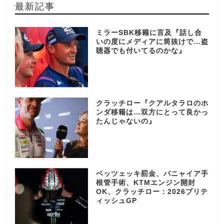
最新記事
ミラーSBK移籍に言及『話し合
いの度にメディアに筒抜けで…盗
聴器でも付いてるのかな』
クラッチロー『クアルタラロのホ
ンダ移籍は…双方にとって良かっ
たんじゃないの』
ベッツェッキ罰金、バニャイア手
根管手術、KTMエンジン開封
OK、クラッチロー：2026ブリテ
ィッシュGP