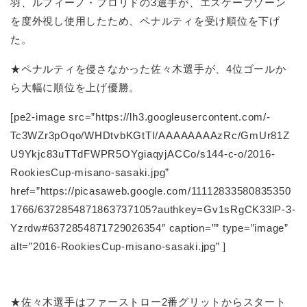
羽、ルフィーノ・フロリドの3選手が、エスケープゾーン
を度外視し使用したため、ペナルティを受け順位を下げ
た。
★ペナルティを侵さなかった佐々木選手が、4位ゴールか
ら大幅に順位を上げ優勝。
[pe2-image src=”https://lh3.googleusercontent.com/-
Tc3WZr3pOqo/WHDtvbKGtTI/AAAAAAAAzRc/GmUr81Z
U9Ykjc83uTTdFWPR5OYgiaqyjACCo/s144-c-o/2016-
RookiesCup-misano-sasaki.jpg”
href=”https://picasaweb.google.com/11112833580835350
1766/6372854871863737105?authkey=Gv1sRgCK33lP-3-
Yzrdw#6372854871729026354″ caption=”” type=”image”
alt=”2016-RookiesCup-misano-sasaki.jpg” ]
★佐々木選手はファーストロー2番グリットからスタート