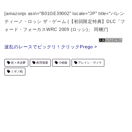
[amazonjs asin=”B01GE39002″ locale=”JP” title=”バレン
ティーノ・ロッシ ザ・ゲーム (【初回限定特典】DLC「フ
ォード・フォーカスWRC 2009 (ロッシ)」 同梱)”]
波乱のレースでビックリ！クリックPrego >
佐々木歩夢
鳥羽海渡
小椋藍
アレイシ・ヴィウ
ミザノ戦