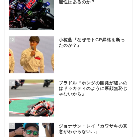
能性はあるのか？
15
小椋藍『なぜモトGP昇格を断っ
たのか？』
16
ブラドル『ホンダの開発が遅いの
はドゥカティのように厚顔無恥じ
ゃないから』
17
ジョナサン・レイ『カワサキの真
意がわからない…』