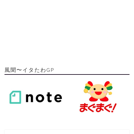
風聞〜イタたわGP