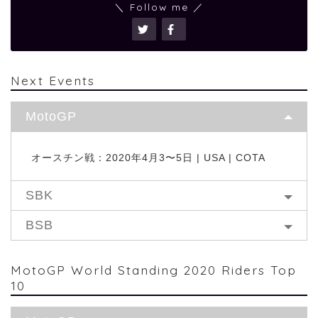
＼ Follow me ／
Next Events
MotoGP
オースチン戦：2020年4月3〜5日 | USA | COTA
SBK
BSB
MotoGP World Standing 2020 Riders Top
10