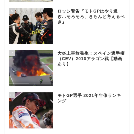
8
ロッシ警告『モトGPはやり過
ぎ…そろそろ、きちんと考えるべ
き』
9
大炎上事故発生：スペイン選手権
（CEV）2016アラゴン戦【動画
あり】
10
モトGP選手 2021年年俸ランキ
ング