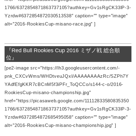
1766/6372854871863737105?authkey=Gv1sRgCK33lP-3-
Yzrdw#6372854872030513538″ caption=”” type=”image”
alt=”2016-RookiesCup-misano-race.jpg” ]
『Red Bull Rookies Cup 2016 ミザノ戦 総合順
位』
[pe2-image src=”https://lh3.googleusercontent.com/-
pnk_CXCvWms/WHDtveuJQxI/AAAAAAAAzRc/SZPh7Y
YAdfEfgKKR7cBCnM5f3iPFr_ToQCCo/s144-c-o/2016-
RookiesCup-misano-championship.jpg”
href=”https://picasaweb.google.com/11112833580835350
1766/6372854871863737105?authkey=Gv1sRgCK33lP-3-
Yzrdw#6372854872685495058″ caption=”” type=”image”
alt=”2016-RookiesCup-misano-championship.jpg” ]