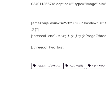
03401186674″ caption=”” type=”image” alt
[amazonjs asin=”4253256368″ local
ス)”]
[threecol_one]いいね！クリックPrego[/threecol
[/threecol_two_last]
マヌエル・ゴンザレス
マニクール戦
アナ・カラス