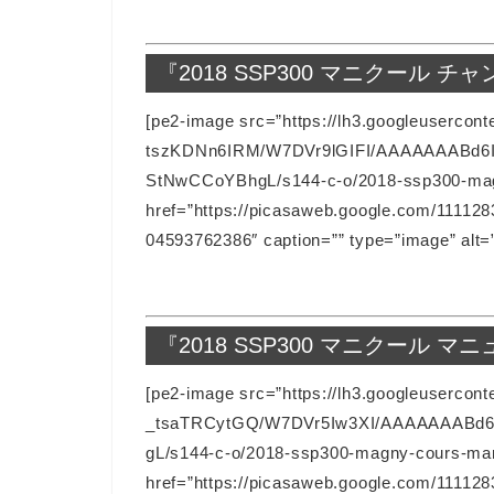
『2018 SSP300 マニクール
[pe2-image src=”https://lh3.googleusercont
tszKDNn6IRM/W7DVr9lGIFI/AAAAAAABd
StNwCCoYBhgL/s144-c-o/2018-ssp300-mag
href=”https://picasaweb.google.com/111
04593762386″ caption=”” type=”image” alt
『2018 SSP300 マニクール
[pe2-image src=”https://lh3.googleusercont
_tsaTRCytGQ/W7DVr5Iw3XI/AAAAAAABd6
gL/s144-c-o/2018-ssp300-magny-cours-man
href=”https://picasaweb.google.com/111