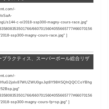
ent.com/-
/oSaA-
/s144-c-o/2018-ssp300-magny-cours-race.jpg”
128335808353501766/6607015604055665777#66070156
”2018-ssp300-magny-cours-race.jpg” ]
 フリープラクティス、スーパーポール総合リザ
ent.com/-
I/OfluG2joIx87WUZWU0gxJqt8Y98HSQhQQCCoYBhg
52Bsp.jpg”
128335808353501766/6607015604055665777#66070156
=”2018-ssp300-magny-cours-fp+sp.jpg” ]