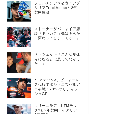
フェルナンデス公表：アプ
リリアTrackhouseと2年
契約更改
ストーナーがバニャイア擁
護『ドゥカティ機は明らか
に変わってしまってる…』
ベッツェッキ『こんな夏休
みになるとは思ってなかっ
た…』
KTMテック3、ビニャーレ
ス代役でポル・エスパルガ
ロ参戦：2026ブリティッ
シュGP
マリーニ決定、KTMテッ
ク3と2年契約：イタリア