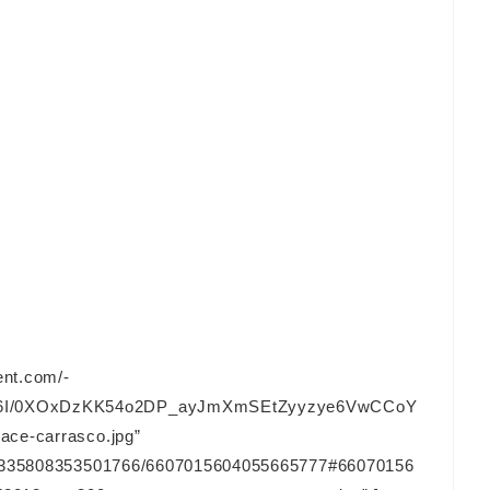
ent.com/-
6I/0XOxDzKK54o2DP_ayJmXmSEtZyyzye6VwCCoY
ace-carrasco.jpg”
128335808353501766/6607015604055665777#66070156