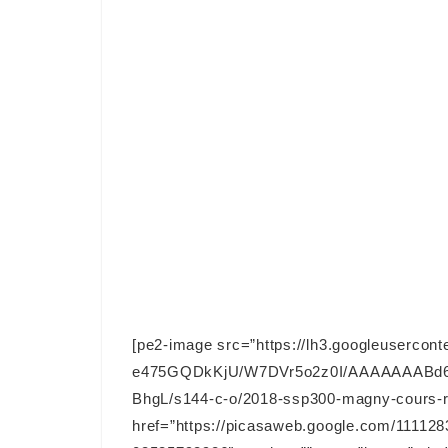
[pe2-image src=”https://lh3.googleusercont
e475GQDkKjU/W7DVr5o2z0I/AAAAAAABd
BhgL/s144-c-o/2018-ssp300-magny-cours-r
href=”https://picasaweb.google.com/111