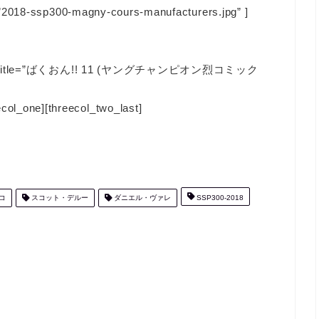
=”2018-ssp300-magny-cours-manufacturers.jpg” ]
e=”JP” title=”ばくおん!! 11 (ヤングチャンピオン烈コミック
_one][threecol_two_last]
コ
スコット・デルー
ダニエル・ヴァレ
SSP300-2018