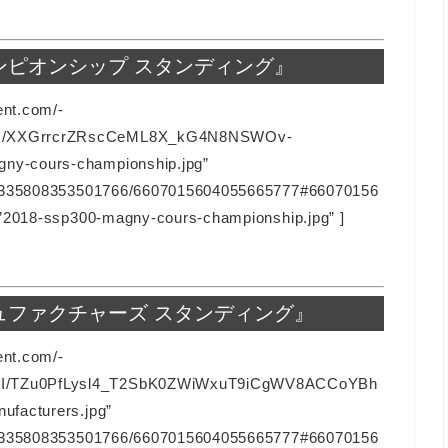
 チャンピオンシップ スタンディング』
ent.com/-
6I/XXGrrcrZRscCeML8X_kG4N8NSWOv-
ny-cours-championship.jpg”
128335808353501766/6607015604055665777#66070156
=”2018-ssp300-magny-cours-championship.jpg” ]
 マニュファクチャーズ スタンディング』
ent.com/-
I/TZu0PfLysl4_T2SbK0ZWiWxuT9iCgWV8ACCoYBh
ufacturers.jpg”
128335808353501766/6607015604055665777#66070156