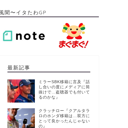
風聞〜イタたわGP
最新記事
ミラーSBK移籍に言及『話
し合いの度にメディアに筒
抜けで…盗聴器でも付いて
るのかな』
クラッチロー『クアルタラ
ロのホンダ移籍は…双方に
とって良かったんじゃない
の』