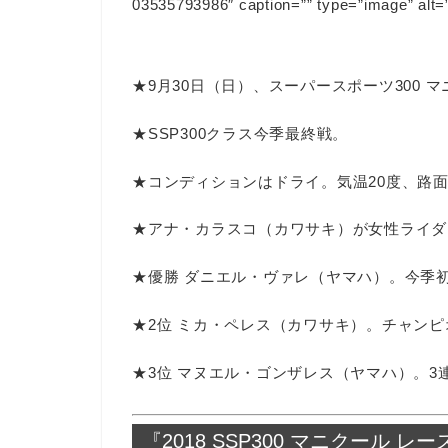
03535793986″ caption=”” type=”image” alt=
★9月30日（日）、スーパースポーツ300
★SSP300クラス今季最終戦。
★コンディションはドライ。気温20度、路面
★アナ・カラスコ（カワサキ）が女性ライダ
★優勝 ダニエル・ヴァレ（ヤマハ）。今季
★2位 ミカ・ペレス（カワサキ）。チャンピ
★3位 マヌエル・ゴンザレス（ヤマハ）。3
『2018 SSP300 マニクール 