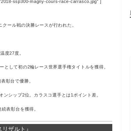
”2018-ssp300-magny-cours-race-carrasco.jpg” ]
 マニクール戦の決勝レースが行われた。
温度27度。
ーとして初の2輪レース世界選手権タイトルを獲得。
初表彰台で優勝。
オンシップ2位。カラスコ選手とは1ポイント差。
連続表彰台を獲得。
レースリザルト』