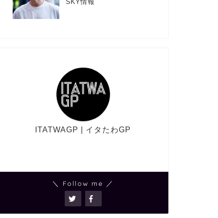
SKY情報
ITATWAGP | イタたわGP
＼ Follow me ／