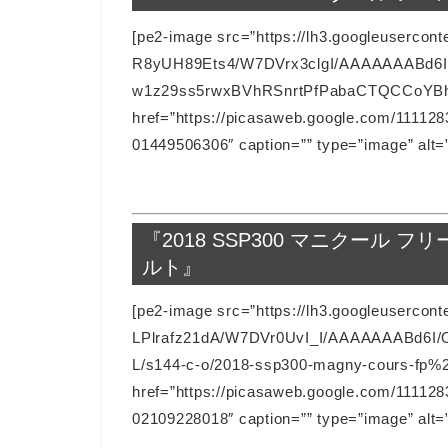
[pe2-image src=”https://lh3.googleusercont
R8yUH89Ets4/W7DVrx3clgI/AAAAAAABd6I
w1z29ss5rwxBVhRSnrtPfPabaCTQCCoYBhgL
href=”https://picasaweb.google.com/111
01449506306″ caption=”” type=”image” alt=
『2018 SSP300 マニクール
ルト』
[pe2-image src=”https://lh3.googleusercont
LPlrafz21dA/W7DVr0UvI_I/AAAAAAABd6
L/s144-c-o/2018-ssp300-magny-cours-fp%2
href=”https://picasaweb.google.com/111
02109228018″ caption=”” type=”image” alt