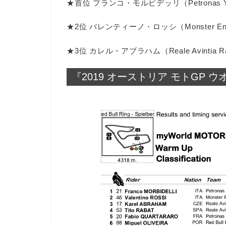
★首位 フランコ・モルビデッリ（Petronas Y
★2位 バレンティーノ・ロッシ（Monster Ener
★3位 カレル・アブラハム（Reale Avintia Ra
『2019 オーストリア モトGP 