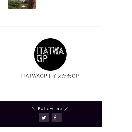
ITATWAGP | イタたわGP
＼ Follow me ／