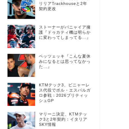
リリアTrackhouseと2年
契約更改
ストーナーがバニャイア擁
護『ドゥカティ機は明らか
に変わってしまってる…』
ベッツェッキ『こんな夏休
みになるとは思ってなかっ
た…』
KTMテック3、ビニャーレ
ス代役でポル・エスパルガ
ロ参戦：2026ブリティッ
シュGP
マリーニ決定、KTMテッ
ク3と2年契約：イタリア
SKY情報