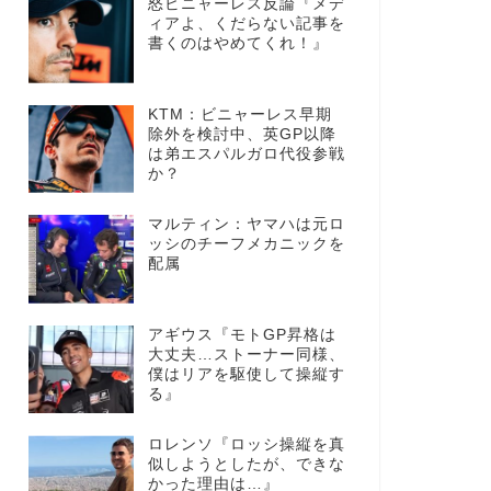
怒ビニャーレス反論『メデ
ィアよ、くだらない記事を
書くのはやめてくれ！』
KTM：ビニャーレス早期
除外を検討中、英GP以降
は弟エスパルガロ代役参戦
か？
マルティン：ヤマハは元ロ
ッシのチーフメカニックを
配属
アギウス『モトGP昇格は
大丈夫…ストーナー同様、
僕はリアを駆使して操縦す
る』
ロレンソ『ロッシ操縦を真
似しようとしたが、できな
かった理由は…』