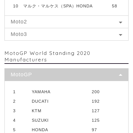
10
マルク・マルケス（SPA）HONDA
58
Moto2
Moto3
MotoGP World Standing 2020
Manufacturers
MotoGP
1
YAMAHA
200
2
DUCATI
192
3
KTM
127
4
SUZUKI
125
5
HONDA
97