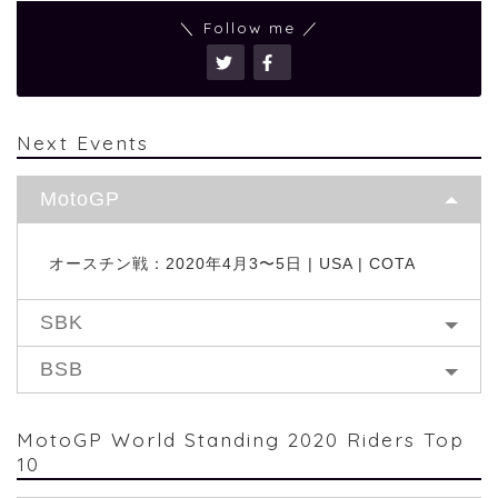
＼ Follow me ／
Next Events
MotoGP
オースチン戦：2020年4月3〜5日 | USA | COTA
SBK
BSB
MotoGP World Standing 2020 Riders Top
10