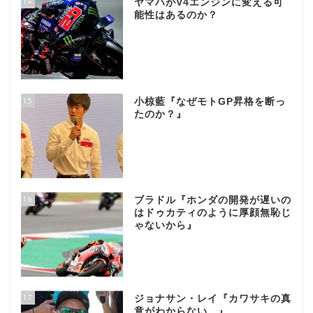
14
ヤマハがV4エンジンに変える可
能性はあるのか？
15
小椋藍『なぜモトGP昇格を断っ
たのか？』
16
ブラドル『ホンダの開発が遅いの
はドゥカティのように厚顔無恥じ
ゃないから』
17
ジョナサン・レイ『カワサキの真
意がわからない…』