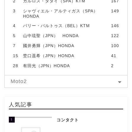
2
カルロス・タタイ（SPA）KTM
167
3
シャヴィエル・アルティガス（SPA）
149
HONDA
4
バリー・バルトゥス（BEL）KTM
146
5
山中琉聖（JPN） HONDA
122
7
國井勇輝（JPN）HONDA
100
15
埜口遥希（JPN）HONDA
41
28
有田光（JPN）HONDA
2
Moto2
人気記事
1
コンタクト