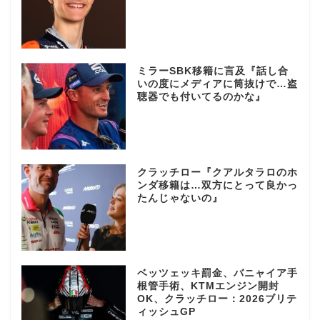
ミラーSBK移籍に言及『話し合
いの度にメディアに筒抜けで…盗
聴器でも付いてるのかな』
クラッチロー『クアルタラロのホ
ンダ移籍は…双方にとって良かっ
たんじゃないの』
ベッツェッキ罰金、バニャイア手
根管手術、KTMエンジン開封
OK、クラッチロー：2026ブリテ
ィッシュGP