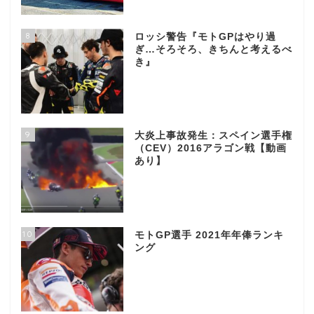
8
ロッシ警告『モトGPはやり過
ぎ…そろそろ、きちんと考えるべ
き』
9
大炎上事故発生：スペイン選手権
（CEV）2016アラゴン戦【動画
あり】
10
モトGP選手 2021年年俸ランキ
ング