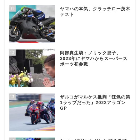
11
ヤマハの本気、クラッチロー茂木
テスト
12
阿部真生騎：ノリック息子、
2023年にヤマハからスーパース
ポーツ初参戦
13
ザルコがマルケス批判『狂気の第
1ラップだった』2022アラゴン
GP