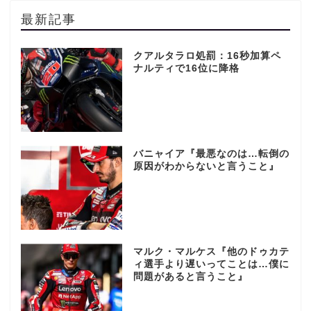
最新記事
クアルタラロ処罰：16秒加算ペ
ナルティで16位に降格
バニャイア『最悪なのは…転倒の
原因がわからないと言うこと』
マルク・マルケス『他のドゥカテ
ィ選手より遅いってことは…僕に
問題があると言うこと』