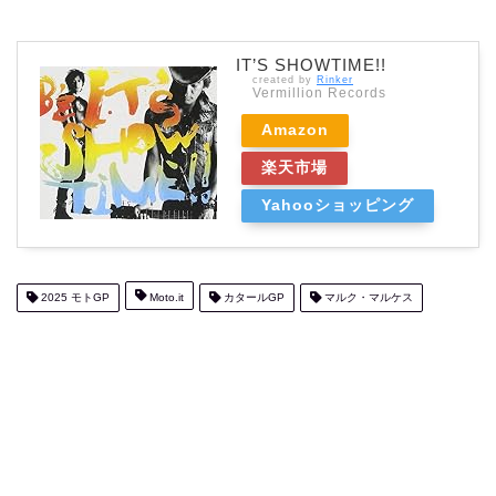
IT’S SHOWTIME!!
created by
Rinker
Vermillion Records
Amazon
楽天市場
Yahooショッピング
2025 モトGP
Moto.it
カタールGP
マルク・マルケス