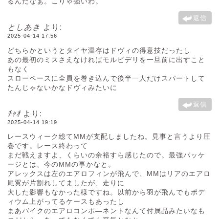
るんだなぁ。こりゃ強いわ。
返信
としあき
より:
2025-04-14 17:56
どちらかというとタイヤ温存はドヴィの得意技だったし
あの最初のミスさえなければモルビデリを一旦前に出すこと
もなく
スローペースに全員を巻き込んで後半一人だけスパートして
たんじゃないかなドヴィみたいに
返信
ﾁｬｵ
より:
2025-04-14 19:19
レースウィーク総てMMが支配しましたね。見事と言うより圧
巻です。レース終わって
まだ戦えますよ、くらいの余裕すら感じたので。最強パッケ
ージとは、今のMMの事かなと。
アレックスは左のエアロフィンが飛んで、MMはリアのエアロ
尾翼が片割れしてましたが、走りに
大した影響もなかった様ですね。以前から羽が飛んでもポデ
ィウム上がってるケースもあったし
まあバイクのエアロコンポ―ネントなんて付属品みたいなも