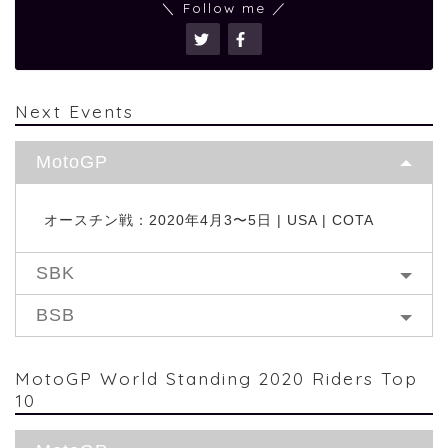
＼ Follow me ／
Next Events
MotoGP
オースチン戦：2020年4月3〜5日 | USA | COTA
SBK
BSB
MotoGP World Standing 2020 Riders Top
10