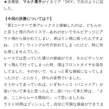
★決勝後、
マルク選手
がイタリア『SKY』で次のように話
した。
【今回の決勝については？】
「第1コーナーで弟アレックスと接触したのは、どちらか
と言うと僕の方のミスで…あれのせいでモルビデッリにア
ウト側から抜かれてしまい、弟はイン側に残ったんですよ
ね。（リア）ウィングが片方折れてしまったけど、特に何
も感じませんでした。
レースでは思っていた通りの操縦ができ、モルビデッリが
すっ飛んで行ってしまった時、僕はフロントタイヤを温存
してました。そのせいで、ちょっと変な操縦になってしま
ったけど…とにかく、待ちの姿勢でいました。
そうやって走っていれば、いずれペッコ（バニャイア）が
追いついて来ると思ったんで…追いついて来た時は、『さ
あ、ここからレース開始だ』って思いましたね。
ラスト10周はプッシュして…自分に可能な操縦ができてま