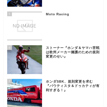
5
Moto Racing
6
ストーナー『ホンダ＆ヤマハ苦戦
は欧州メーカー擁護のための規則
変更のせい』
7
ホンダSBK、規則変更を求む
『バウティスタ＆ドゥカティが有
利すぎる！』