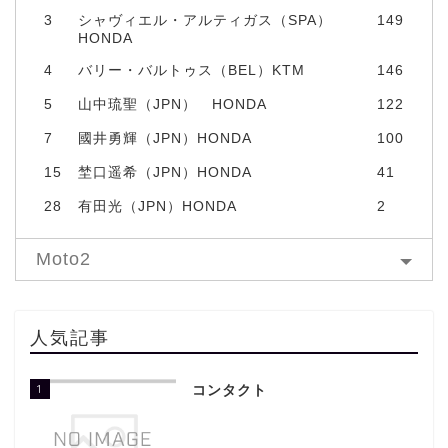
3
シャヴィエル・アルティガス（SPA）
149
HONDA
4
バリー・バルトゥス（BEL）KTM
146
5
山中琉聖（JPN） HONDA
122
7
國井勇輝（JPN）HONDA
100
15
埜口遥希（JPN）HONDA
41
28
有田光（JPN）HONDA
2
Moto2
人気記事
1
コンタクト