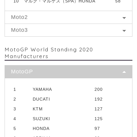
10
マルク・マルケス（SPA）HONDA
58
Moto2
Moto3
MotoGP World Standing 2020
Manufacturers
MotoGP
1
YAMAHA
200
2
DUCATI
192
3
KTM
127
4
SUZUKI
125
5
HONDA
97