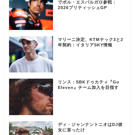
でポル・エスパルガロ参戦：
2026ブリティッシュGP
マリーニ決定、KTMテック3と2
年契約：イタリアSKY情報
リンス：SBKドゥカティ『Go
Eleven』チーム加入を目指す
ディ・ジャンナントニオはDJ彼
女に首ったけ