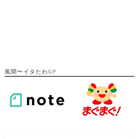
風聞〜イタたわGP