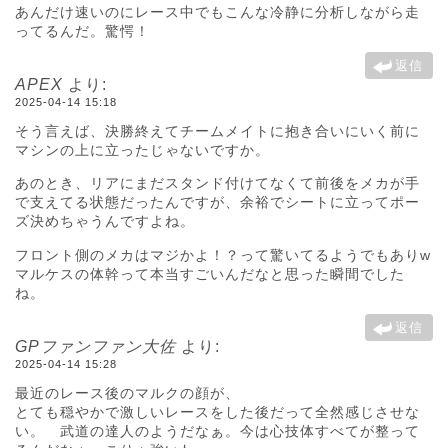
あんだけ速いのにレース中でもこんな冷静に分析しながら走
ってるんだ。驚愕！
返信
APEX
より:
2025-04-14 15:18
そう言えば、決勝終えてチームメイトに抱き合いにいく前に
マシンの上に立ったじゃないですか。
あのとき、リアにまだスタンド付けてなくて前後をメカが手
で支えてる状態だったんですが、余裕でシートに立ってポー
ズ決めちゃうんですよね。
フロント側のメカはマジかよ！？って驚いてるようでもありw
マルケスの体幹って本当すごいんだなと思った瞬間でした
ね。
返信
GPファンファン大佐
より:
2025-04-14 15:28
最近のレース後のマルクの顔が、
とても穏やかで激しいレースをした後だって全然感じさせな
い。 武道の達人のようだなぁ。今は心技体すべてが整って