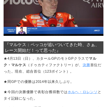
『マルケス：ペッコが追いついてきた時、さぁ、
レース開始だ！って思った』
★4月13日（日）、カタールGPのモトGPクラスで
マル
ク・マルケス
（ドゥカティファクトリー）が、
決勝
首位だ
った。現在、総合首位（123ポイント）。
★同GPでの優勝は2014年以来久しぶり。
★今回の決勝優勝で表彰台獲得数では
ホルヘ・ロレンソ
と
タイ記録になった。