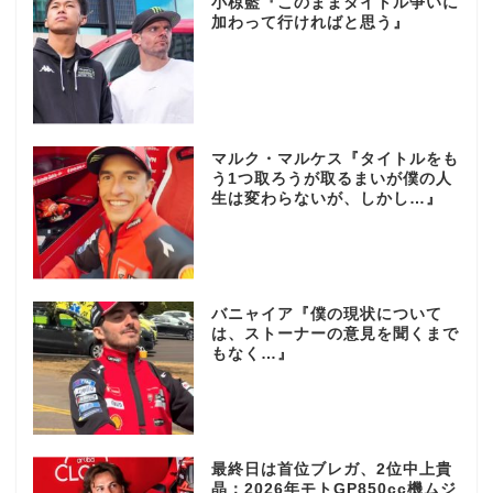
小椋藍『このままタイトル争いに
加わって行ければと思う』
マルク・マルケス『タイトルをも
う1つ取ろうが取るまいが僕の人
生は変わらないが、しかし…』
バニャイア『僕の現状について
は、ストーナーの意見を聞くまで
もなく…』
最終日は首位ブレガ、2位中上貴
晶：2026年モトGP850cc機ムジ