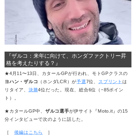
『ザルコ：来年に向けて、ホンダファクトリー昇
格を考えたりする？』
★4月11〜13日、カタールGPが行われ、モトGPクラスの
ヨハン・ザルコ
（ホンダLCR）が
予選
7位、
スプリント
は
リタイア、
決勝
4位だった。現在、総合6位（−85ポイン
ト）。
★カタールGP中、
ザルコ選手
が伊サイト『Moto.it』の15
分インタビューで次のように話した。
［
後編はこちら
］