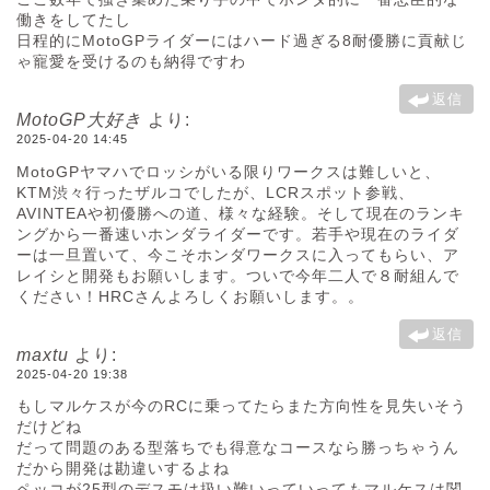
働きをしてたし
日程的にMotoGPライダーにはハード過ぎる8耐優勝に貢献じ
ゃ寵愛を受けるのも納得ですわ
返信
MotoGP大好き
より:
2025-04-20 14:45
MotoGPヤマハでロッシがいる限りワークスは難しいと、
KTM渋々行ったザルコでしたが、LCRスポット参戦、
AVINTEAや初優勝への道、様々な経験。そして現在のランキ
ングから一番速いホンダライダーです。若手や現在のライダ
ーは一旦置いて、今こそホンダワークスに入ってもらい、ア
レイシと開発もお願いします。ついで今年二人で８耐組んで
ください！HRCさんよろしくお願いします。。
返信
maxtu
より:
2025-04-20 19:38
もしマルケスが今のRCに乗ってたらまた方向性を見失いそう
だけどね
だって問題のある型落ちでも得意なコースなら勝っちゃうん
だから開発は勘違いするよね
ペッコが25型のデスモは扱い難いっていってもマルケスは関