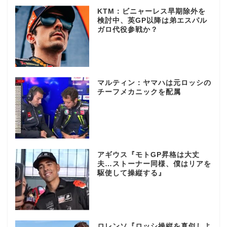
KTM：ビニャーレス早期除外を
検討中、英GP以降は弟エスパル
ガロ代役参戦か？
マルティン：ヤマハは元ロッシの
チーフメカニックを配属
アギウス『モトGP昇格は大丈
夫…ストーナー同様、僕はリアを
駆使して操縦する』
ロレンソ『ロッシ操縦を真似しよ