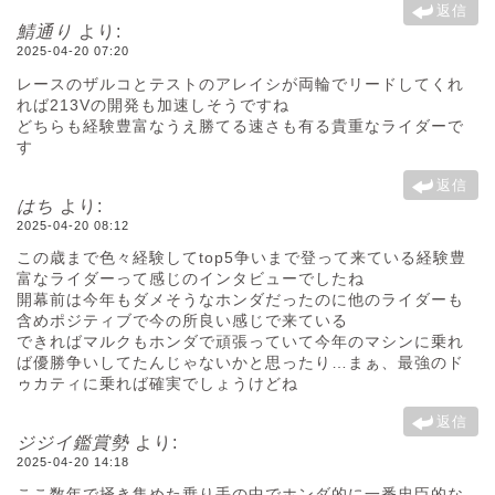
返信
鯖通り
より:
2025-04-20 07:20
レースのザルコとテストのアレイシが両輪でリードしてくれ
れば213Vの開発も加速しそうですね
どちらも経験豊富なうえ勝てる速さも有る貴重なライダーで
す
返信
はち
より:
2025-04-20 08:12
この歳まで色々経験してtop5争いまで登って来ている経験豊
富なライダーって感じのインタビューでしたね
開幕前は今年もダメそうなホンダだったのに他のライダーも
含めポジティブで今の所良い感じで来ている
できればマルクもホンダで頑張っていて今年のマシンに乗れ
ば優勝争いしてたんじゃないかと思ったり…まぁ、最強のド
ゥカティに乗れば確実でしょうけどね
返信
ジジイ鑑賞勢
より:
2025-04-20 14:18
ここ数年で掻き集めた乗り手の中でホンダ的に一番忠臣的な