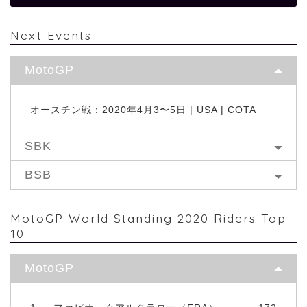
Next Events
MotoGP
オースチン戦：2020年4月3〜5日 | USA | COTA
SBK
BSB
MotoGP World Standing 2020 Riders Top
10
MotoGP