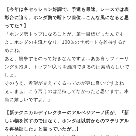
【今年は各セッション好調で、予選も最速、レースでは表
彰台に迫り、ホンダ勢で断トツ首位…こんな風になると思
ってた？】
「ホンダ勢トップになることが、第一目標だったんです
よ…ホンダの主流となり、100％のサポートを維持するた
めにね。
あと、競争するのって好きなんですよ…ああ言うフィーリ
ングを抱き、トップ10入りを維持できるのは素晴らしいで
しょ。
そのうえ、希望が見えてくるってのが更に良いですよね
ぇ…まぁ、こう言うのは期待してなかったと思います。本
当に嬉しいですよ。」
【新テクニカルディレクターのアルベジアーノ氏が、『新
しい物を試すのではなく、ホンダは以前からのマテリアル
を再検証した』と言っていたが…】