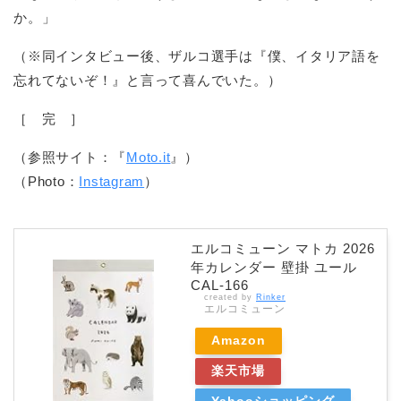
か。」
（※同インタビュー後、ザルコ選手は『僕、イタリア語を
忘れてないぞ！』と言って喜んでいた。）
［ 完 ］
（参照サイト：『
Moto.it
』）
（Photo：
Instagram
）
エルコミューン マトカ 2026
年カレンダー 壁掛 ユール
CAL-166
created by
Rinker
エルコミューン
Amazon
楽天市場