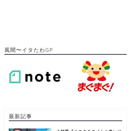
風聞〜イタたわGP
最新記事