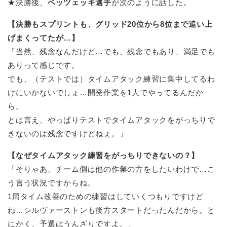
★決勝後、
ベッツェッキ選手
が次のように話した。
【決勝もスプリントも、グリッド20位から8位まで追い上
げまくってたが…】
「当然、残念なんだけど…でも、残念でもあり、満足でも
ありって感じです。
でも、（テストでは）タイムアタック練習に集中してるわ
けにいかないでしょ…開発作業を1人でやってるんだか
ら。
とは言え、やっぱりテストでタイムアタックをがっちりで
きないのは残念ですけどねぇ。」
【なぜタイムアタック練習をがっちりできないの？】
「そりゃあ、チーム側は他の作業の方をしたいわけで…こ
う言う状況ですからね。
1周タイム改善のための練習はしていくつもりですけど
ね…シルヴァーストンも後方スタートだったんだから。と
にかく、予選はうんざりですよ。」