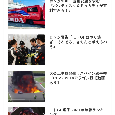
7
ホンダSBK、規則変更を求む
『バウティスタ＆ドゥカティが有
利すぎる！』
8
ロッシ警告『モトGPはやり過
ぎ…そろそろ、きちんと考えるべ
き』
9
大炎上事故発生：スペイン選手権
（CEV）2016アラゴン戦【動画
あり】
10
モトGP選手 2021年年俸ランキ
ング