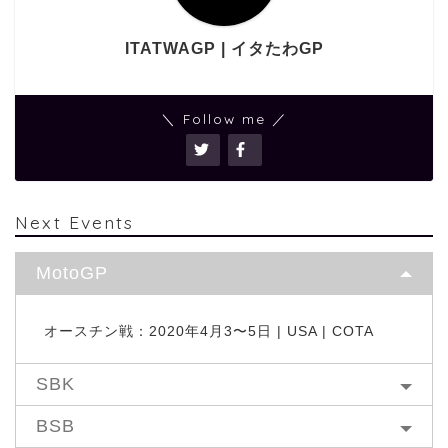
ITATWAGP | イタたわGP
＼ Follow me ／
Next Events
MotoGP
オースチン戦：2020年4月3〜5日 | USA | COTA
SBK
BSB