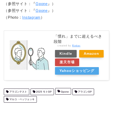
（参照サイト：『
Gpone
』）
（参照サイト：『
Gpone
』）
（Photo：
Instagram
）
「慣れ」までに超えるべき
段階
created by
Rinker
Kindle
Amazon
楽天市場
Yahooショッピング
アラゴンテスト
2025 モトGP
Gpone
アラゴンGP
マルコ・ベッツェッキ