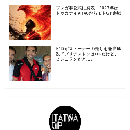
ブレガ非公式に発表：2027年は
ドゥカティVR46からモトGP参戦
ピロがストーナーの走りを徹底解
説『ブリヂストンはOKだけど、
ミシュランだと…』