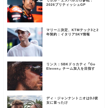
でポル・エスパルガロ参戦：
2026ブリティッシュGP
マリーニ決定、KTMテック3と2
年契約：イタリアSKY情報
リンス：SBKドゥカティ『Go
Eleven』チーム加入を目指す
ディ・ジャンナントニオはDJ彼
女に首ったけ