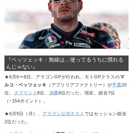
『ベッツェッキ：無線は…使ってるうちに慣れる
んじゃない』
★6月6〜8日、アラゴンGPが行われ、モトGPクラスの
マ
ルコ・ベッツェッキ
（アプリリアファクトリー）が
予選
20
位、
スプリント
8位、
決勝
8位だった。現在、総合7位
（−154ポイント）。
★6月9日（月）、
アラゴン公式テスト
ではセッション総合
2位だった。