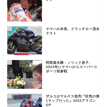
11
ヤマハの本気、クラッチロー茂木
テスト
12
阿部真生騎：ノリック息子、
2023年にヤマハからスーパース
ポーツ初参戦
13
ザルコがマルケス批判『狂気の第
1ラップだった』2022アラゴン
GP