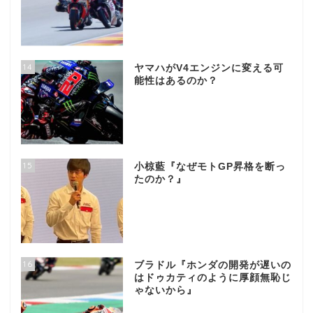
14
ヤマハがV4エンジンに変える可
能性はあるのか？
15
小椋藍『なぜモトGP昇格を断っ
たのか？』
16
ブラドル『ホンダの開発が遅いの
はドゥカティのように厚顔無恥じ
ゃないから』