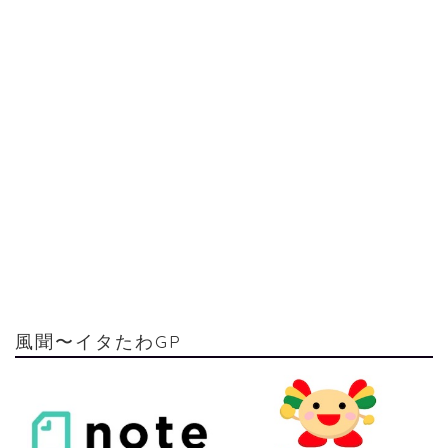
風聞〜イタたわGP