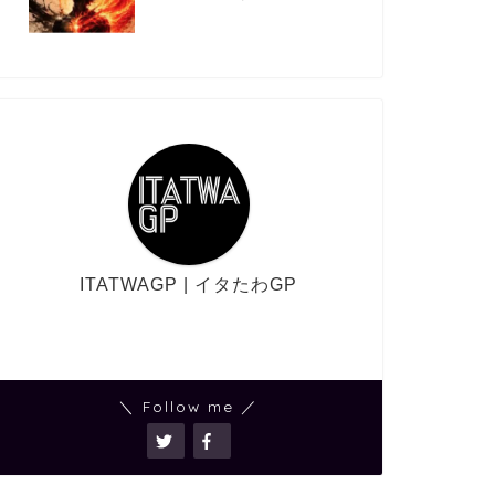
ITATWAGP | イタたわGP
＼ Follow me ／