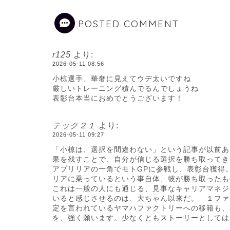
POSTED COMMENT
r125
より:
2026-05-11 08:56
小椋選手、華奢に見えてウデ太いですね
厳しいトレーニング積んでるんでしょうね
表彰台本当におめでとうございます！
テック２１
より:
2026-05-11 09:27
「小椋は、選択を間違わない」という記事が以前あ
果を残すことで、自分が信じる選択を勝ち取ってき
アプリリアの一角でモトGPに参戦し、表彰台獲得
リアに乗っているという事自体、彼が勝ち取ったも
これは一般の人にも通じる、見事なキャリアマネ
いると感じさせるのは、大ちゃん以来だ。 １ファ
定を言われているヤマハファクトリーへの移籍も、
を、強く願います。少なくともストーリーとしては