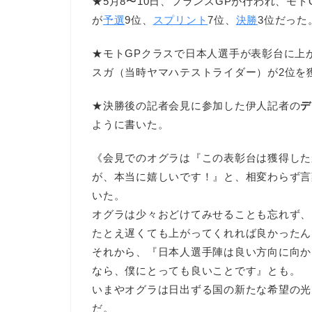
★5月8〜10日、フランスGPが行われ、モト
が
予選
9位、
スプリント
7位、
決勝
3位だった
★モトGPクラスで日本人選手が表彰台に上が
スガ（当時ヤマハテストライダー）が2位を
★決勝後の記者会見に参加した伊人記者の
デ
ように書いた。
《会見でのオグラは『この表彰台は獲得した
が、本当に嬉しいです！』と、相変わらず言
いた。
オグラは少々おどけてみせることも忘れず、
たとえ遅くても上がってくれれば良かったん
それから、『日本人選手陣は良い方向に向か
なら、僕にとっても良いことです』とも。
いまやオグラは日出ずる国の新たな希望の光
だ。