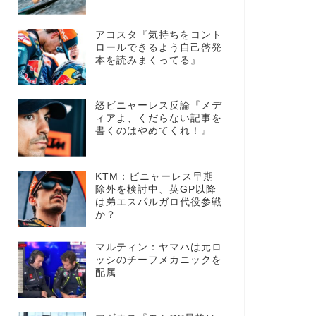
アコスタ『気持ちをコント
ロールできるよう自己啓発
本を読みまくってる』
怒ビニャーレス反論『メデ
ィアよ、くだらない記事を
書くのはやめてくれ！』
KTM：ビニャーレス早期
除外を検討中、英GP以降
は弟エスパルガロ代役参戦
か？
マルティン：ヤマハは元ロ
ッシのチーフメカニックを
配属