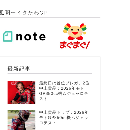
風聞〜イタたわGP
最新記事
最終日は首位ブレガ、2位
中上貴晶：2026年モト
GP850cc機ムジェッロテ
スト
中上貴晶トップ：2026年
モトGP850cc機ムジェッ
ロテスト