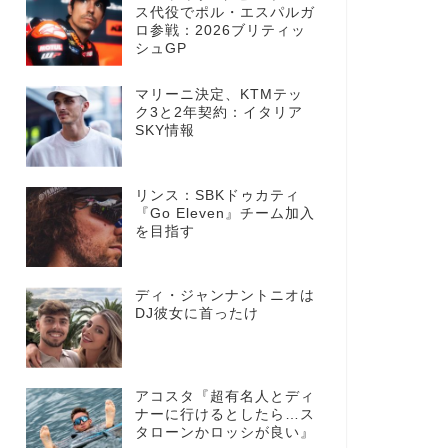
ス代役でポル・エスパルガ
ロ参戦：2026ブリティッ
シュGP
マリーニ決定、KTMテッ
ク3と2年契約：イタリア
SKY情報
リンス：SBKドゥカティ
『Go Eleven』チーム加入
を目指す
ディ・ジャンナントニオは
DJ彼女に首ったけ
アコスタ『超有名人とディ
ナーに行けるとしたら…ス
タローンかロッシが良い』