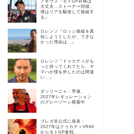
アギウス『モトGP昇格は
大丈夫…ストーナー同様、
僕はリアを駆使して操縦す
る』
ロレンソ『ロッシ操縦を真
似しようとしたが、できな
かった理由は…』
ロレンソ『ドゥカティがも
っと待ってくれてたら…ヤ
マハが僕を外したのは間違
い…』
ダッリーニャ：早速、
2027年レギュレーション
のグレーゾーン模索中
ブレガ非公式に発表：
2027年はドゥカティVR46
からモトGP参戦