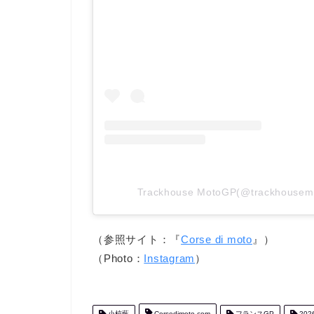
Trackhouse MotoGP(@trackho
（参照サイト：『
Corse di moto
』）
（Photo：
Instagram
）
小椋藍
Corsedimoto.com
フランスGP
202