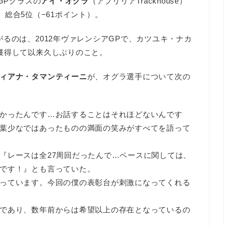
GPクラスの
アイ・オグラ
（アプリリアTrackhouse）
。総合5位（−61ポイント）。
るのは、2012年ヴァレンシアGPで、カツユキ・ナカ
獲得して以来久しぶりのこと。
ィアナ・タマンティーニ
が、オグラ選手について次の
かったんです…お話することはそれほどないんです
葉少なではあったものの満面の笑みがすべてを語って
『レースは全27周回だったんで…ペースに関しては、
です！』とも言っていた。
っています。今回の僕の表彰台が刺激になってくれる
であり、数年前からは希望以上の存在となっているの