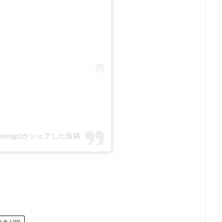
usemotogp)がシェアした投稿
6 モトGP