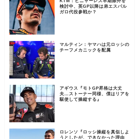
KTM：ビニャーレス早期除外を
検討中、英GP以降は弟エスパル
ガロ代役参戦か？
マルティン：ヤマハは元ロッシの
チーフメカニックを配属
アギウス『モトGP昇格は大丈
夫…ストーナー同様、僕はリアを
駆使して操縦する』
ロレンソ『ロッシ操縦を真似しよ
うとしたが、できなかった理由