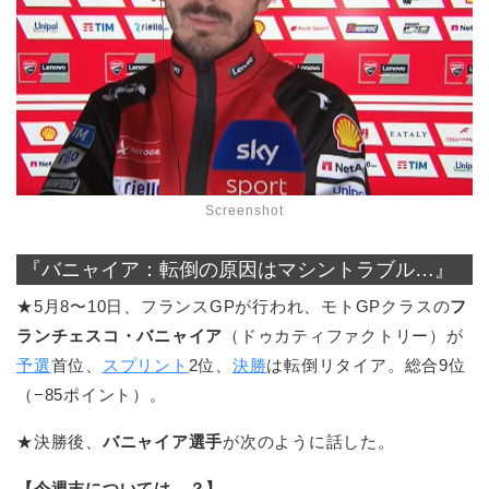
Screenshot
『バニャイア：転倒の原因はマシントラブル…』
★5月8〜10日、フランスGPが行われ、モトGPクラスの
フ
ランチェスコ・バニャイア
（ドゥカティファクトリー）が
予選
首位、
スプリント
2位、
決勝
は転倒リタイア。総合9位
（−85ポイント）。
★決勝後、
バニャイア選手
が次のように話した。
【今週末については…？】