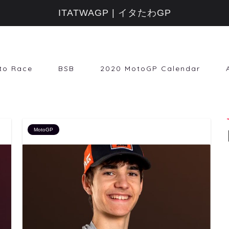
ITATWAGP | イタたわGP
to Race
BSB
2020 MotoGP Calendar
MotoGP