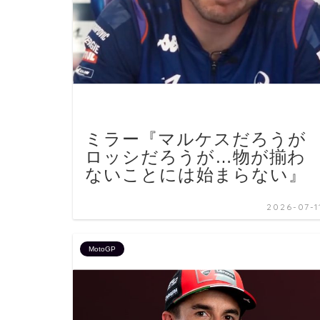
ミラー『マルケスだろうが
ロッシだろうが…物が揃わ
ないことには始まらない』
2026-07-1
MotoGP