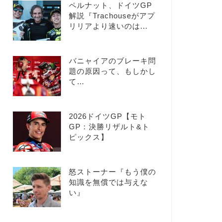
ペルナット、ドイツGP
解説『Trachouseがアプ
リリアより速いのは...
バニャイアのブレーキ問
題の原因って、もしかし
て…
2026ドイツGP【モト
GP：決勝リザルト&ト
ピックス】
怒ストーナー『もう僕の
知識を無償では与えな
い』