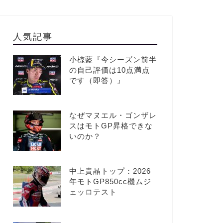
人気記事
小椋藍『今シーズン前半
の自己評価は10点満点
です（即答）』
なぜマヌエル・ゴンザレ
スはモトGP昇格できな
いのか？
中上貴晶トップ：2026
年モトGP850cc機ムジ
ェッロテスト