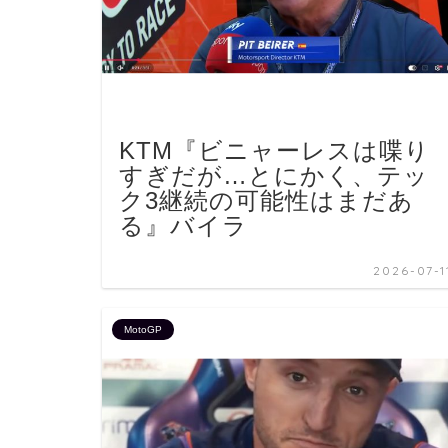
KTM『ビニャーレスは喋り
すぎだが…とにかく、テッ
ク3継続の可能性はまだあ
る』バイラ
2026-07-1
MotoGP