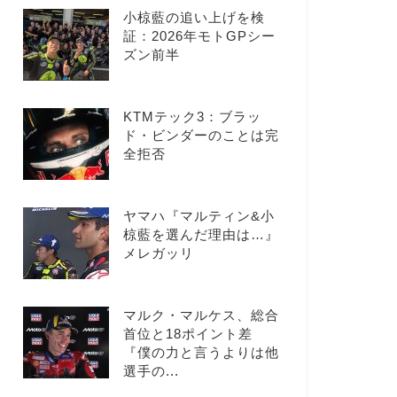
小椋藍の追い上げを検
証：2026年モトGPシー
ズン前半
KTMテック3：ブラッ
ド・ビンダーのことは完
全拒否
ヤマハ『マルティン&小
椋藍を選んだ理由は…』
メレガッリ
マルク・マルケス、総合
首位と18ポイント差
『僕の力と言うよりは他
選手の...