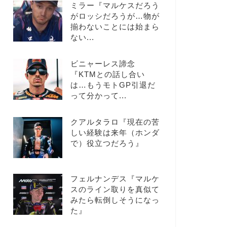
ミラー『マルケスだろう
がロッシだろうが…物が
揃わないことには始まら
ない...
ビニャーレス諦念
『KTMとの話し合い
は…もうモトGP引退だ
って分かって...
クアルタラロ『現在の苦
しい経験は来年（ホンダ
で）役立つだろう』
フェルナンデス『マルケ
スのライン取りを真似て
みたら転倒しそうになっ
た』