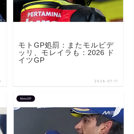
モトGP処罰：またモルビデ
ッリ、モレイラも：2026 ド
イツGP
1
2026-07-11
MotoGP