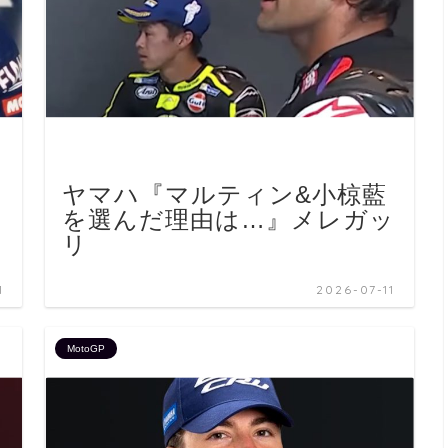
ヤマハ『マルティン&小椋藍
を選んだ理由は…』メレガッ
リ
1
2026-07-11
MotoGP