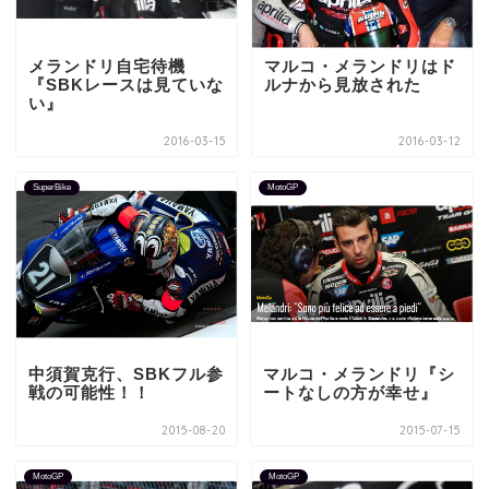
メランドリ自宅待機
マルコ・メランドリはド
『SBKレースは見ていな
ルナから見放された
い』
2016-03-15
2016-03-12
SuperBike
MotoGP
中須賀克行、SBKフル参
マルコ・メランドリ『シ
戦の可能性！！
ートなしの方が幸せ』
2015-08-20
2015-07-15
MotoGP
MotoGP