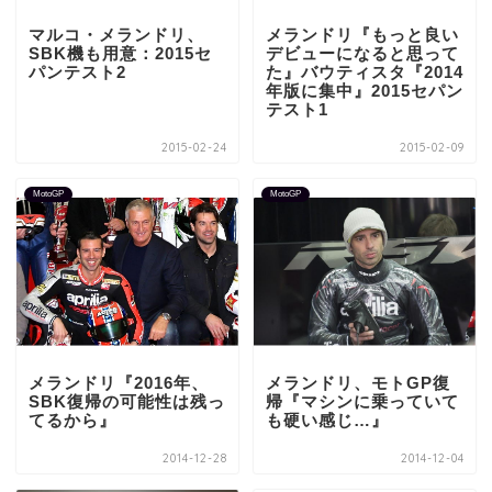
マルコ・メランドリ、
メランドリ『もっと良い
SBK機も用意：2015セ
デビューになると思って
パンテスト2
た』バウティスタ『2014
年版に集中』2015セパン
テスト1
2015-02-24
2015-02-09
MotoGP
MotoGP
メランドリ『2016年、
メランドリ、モトGP復
SBK復帰の可能性は残っ
帰『マシンに乗っていて
てるから』
も硬い感じ…』
2014-12-28
2014-12-04