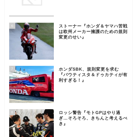
6
ストーナー『ホンダ＆ヤマハ苦戦
は欧州メーカー擁護のための規則
変更のせい』
7
ホンダSBK、規則変更を求む
『バウティスタ＆ドゥカティが有
利すぎる！』
8
ロッシ警告『モトGPはやり過
ぎ…そろそろ、きちんと考えるべ
き』