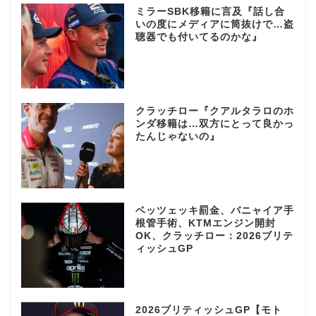
ミラーSBK移籍に言及『話し合
いの度にメディアに筒抜けで…盗
聴器でも付いてるのかな』
クラッチロー『クアルタラロのホ
ンダ移籍は…双方にとって良かっ
たんじゃないの』
ベッツェッキ罰金、バニャイア手
根管手術、KTMエンジン開封
OK、クラッチロー：2026ブリテ
ィッシュGP
2026ブリティッシュGP【モト