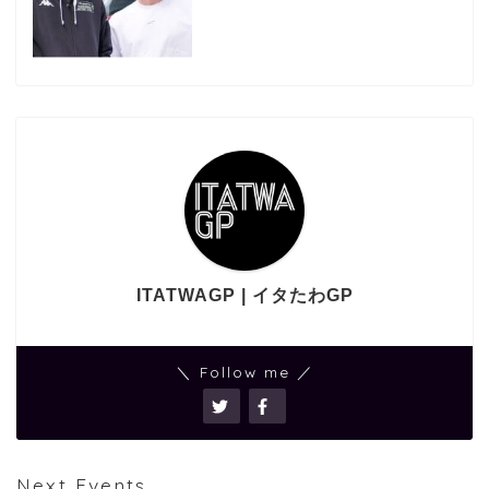
ITATWAGP | イタたわGP
＼ Follow me ／
Next Events