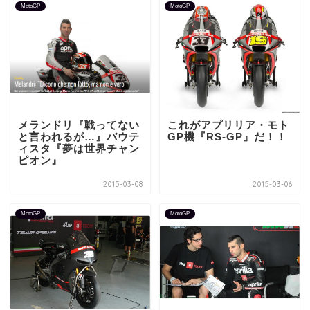
MotoGP
MotoGP
メランドリ『戦ってない
これがアプリリア・モト
と言われるが…』バウテ
GP機『RS-GP』だ！！
ィスタ『夢は世界チャン
ピオン』
2015-03-08
2015-03-06
MotoGP
MotoGP