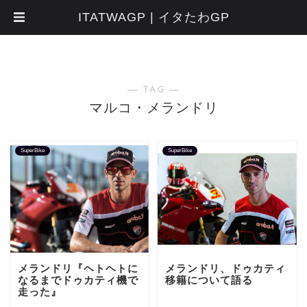
ITATWAGP | イタたわGP
― TAG ―
マルコ・メランドリ
SuperBike
SuperBike
メランドリ『ヘトヘトに
メランドリ、ドゥカティ
なるまでドゥカティ機で
移籍について語る
走った』