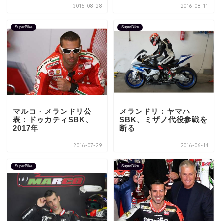
2016-08-28
2016-08-11
SuperBike
SuperBike
マルコ・メランドリ公
メランドリ：ヤマハ
表：ドゥカティSBK、
SBK、ミザノ代役参戦を
2017年
断る
2016-07-29
2016-06-14
SuperBike
SuperBike