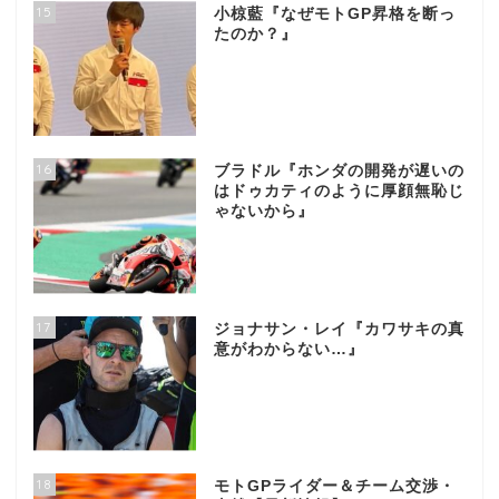
15
小椋藍『なぜモトGP昇格を断っ
たのか？』
16
ブラドル『ホンダの開発が遅いの
はドゥカティのように厚顔無恥じ
ゃないから』
17
ジョナサン・レイ『カワサキの真
意がわからない…』
18
モトGPライダー＆チーム交渉・