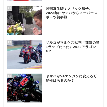
12
阿部真生騎：ノリック息子、
2023年にヤマハからスーパース
ポーツ初参戦
13
ザルコがマルケス批判『狂気の第
1ラップだった』2022アラゴン
GP
14
ヤマハがV4エンジンに変える可
能性はあるのか？