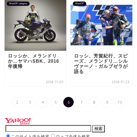
MotoGP category
MotoGP
ロッシか、メランドリ
ロッシ、芳賀紀行、スピ
か…ヤマハSBK、2016
ーズ、メランドリ…シル
年復帰
ヴァーノ・ガルブゼラが
語る
2014-11-29
2014-11-23
2
3
4
5
6
7
8
9
10
このサイト内を検索
ウェブ全体を検索