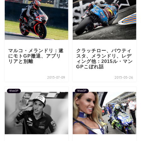
マルコ・メランドリ：遂
クラッチロー、バウティ
にモトGP撤退、アプリ
スタ、メランドリ、レデ
リアと別離
ィング他：2015ル・マン
GPこぼれ話
2015-07-09
2015-05-26
MotoGP
MotoGP