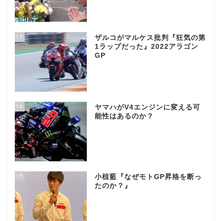
13
ザルコがマルケス批判『狂気の第
1ラップだった』2022アラゴン
GP
14
ヤマハがV4エンジンに変える可
能性はあるのか？
15
小椋藍『なぜモトGP昇格を断っ
たのか？』