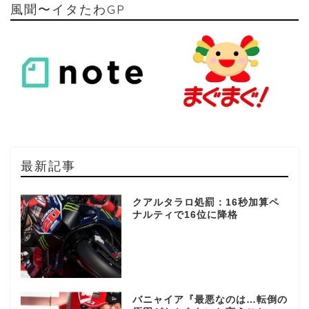
風聞〜イタたわGP
最新記事
クアルタラロ処罰：16秒加算ペ
ナルティで16位に降格
バニャイア『最悪なのは…転倒の