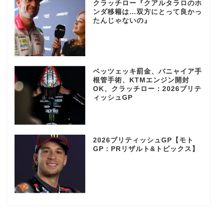
クラッチロー『クアルタラロのホ
ンダ移籍は…双方にとって良かっ
たんじゃないの』
ベッツェッキ罰金、バニャイア手
根管手術、KTMエンジン開封
OK、クラッチロー：2026ブリテ
ィッシュGP
2026ブリティッシュGP【モト
GP：PRリザルト&トピックス】