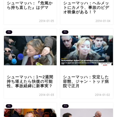
シューマッハ：『危篤か
シューマッハ：ヘルメッ
ら持ち直した』はデマ
トにカメラ、事故のビデ
オ映像がある！？
2014-01-05
2014-01-04
F1
F1
シューマッハ：1〜2週間
シューマッハ：安定した
持ち堪えたら快復の可能
容態、ジャン・トッド病
性、事故経緯に新事実？
院で正月
2014-01-03
2014-01-02
F1
F1