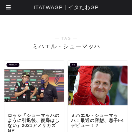
ITATWAGP | イタたわGP
― TAG ―
ミハエル・シューマッハ
MotoGP
F1
ロッシ『シューマッハの
ミハエル・シューマッ
ように引退後、復帰はし
ハ：最近の容態、息子F4
ない』2021アメリカズ
デビュー！？
GP