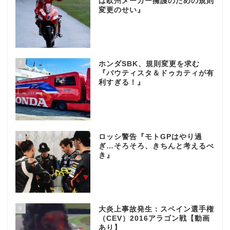
は欧州メーカー擁護のための規則
変更のせい』
7
ホンダSBK、規則変更を求む
『バウティスタ＆ドゥカティが有
利すぎる！』
8
ロッシ警告『モトGPはやり過
ぎ…そろそろ、きちんと考えるべ
き』
9
大炎上事故発生：スペイン選手権
（CEV）2016アラゴン戦【動画
あり】