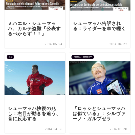
ミハエル・シューマッ
シューマッハ告訴され
ハ、カルテ盗難『公表す
る：ライダーを車で轢く
るべからず！！』
2014-06-24
2014-04-22
F1
MotoGP category
シューマッハ快復の兆
『ロッシとシューマッハ
し：右目が動きを追う、
は似ている』：シルヴァ
音に反応する
ーノ・ガルブゼラ
2014-04-06
2014-01-28