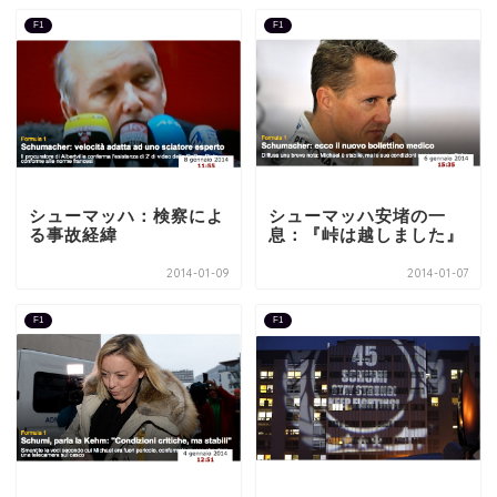
F1
F1
シューマッハ：検察によ
シューマッハ安堵の一
る事故経緯
息：『峠は越しました』
2014-01-09
2014-01-07
F1
F1