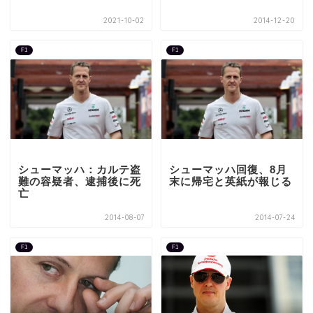
2021-10-02
2014-12-20
F1
F1
シューマッハ：カルテ盗
シューマッハ回復、8月
難の容疑者、逮捕後に死
末に帰宅と英紙が報じる
亡
2014-08-07
2014-07-24
F1
F1