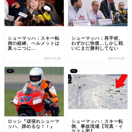
シューマッハ：スキー転
シューマッハ：再手術、
倒の経緯、ヘルメットは
わずかに快復…しかし戦
真っニつに…
いにまだ勝利してない
2014-01-01
2014-01-01
F1
F1
ロッシ『頑張れシューマ
シューマッハ：スキー転
ッハ、諦めるな！！』
倒、事故現場【写真・イ
ラスト図】