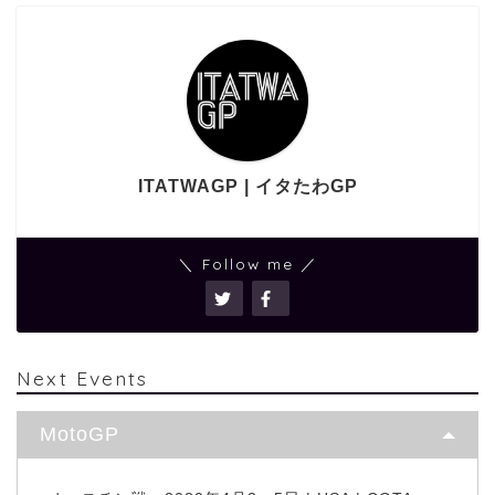
ITATWAGP | イタたわGP
＼ Follow me ／
Next Events
MotoGP