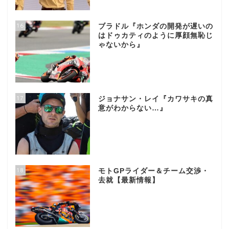
16
ブラドル『ホンダの開発が遅いの
はドゥカティのように厚顔無恥じ
ゃないから』
17
ジョナサン・レイ『カワサキの真
意がわからない…』
18
モトGPライダー＆チーム交渉・
去就【最新情報】