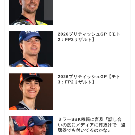
2026ブリティッシュGP【モト
2：FP2リザルト】
2026ブリティッシュGP【モト
3：FP2リザルト】
ミラーSBK移籍に言及『話し合
いの度にメディアに筒抜けで…盗
聴器でも付いてるのかな』