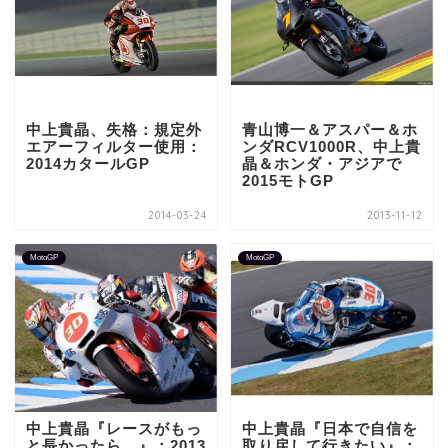
中上貴晶、失格：規定外
青山博一＆アスパー＆ホ
エアーフィルター使用：
ンダRCV1000R、中上貴
2014カタールGP
晶＆ホンダ・アジアで
2015モトGP
2014-03-24
2013-11-12
MotoGP
MotoGP
中上貴晶『レースがもっ
中上貴晶『日本で自信を
と長かったら…』：2013
取り戻して行きたい』：