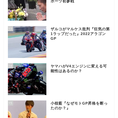
ポーツ初参戦
13
ザルコがマルケス批判『狂気の第
1ラップだった』2022アラゴン
GP
14
ヤマハがV4エンジンに変える可
能性はあるのか？
15
小椋藍『なぜモトGP昇格を断っ
たのか？』