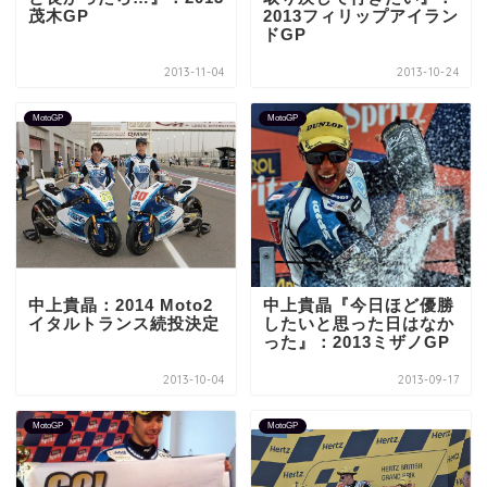
茂木GP
2013フィリップアイラン
ドGP
2013-11-04
2013-10-24
MotoGP
MotoGP
中上貴晶：2014 Moto2
中上貴晶『今日ほど優勝
イタルトランス続投決定
したいと思った日はなか
った』：2013ミザノGP
2013-10-04
2013-09-17
MotoGP
MotoGP