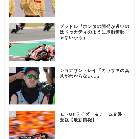
16
ブラドル『ホンダの開発が遅いの
はドゥカティのように厚顔無恥じ
ゃないから』
17
ジョナサン・レイ『カワサキの真
意がわからない…』
18
モトGPライダー＆チーム交渉・
去就【最新情報】