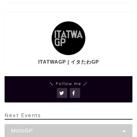
ITATWAGP | イタたわGP
＼ Follow me ／
Next Events
MotoGP