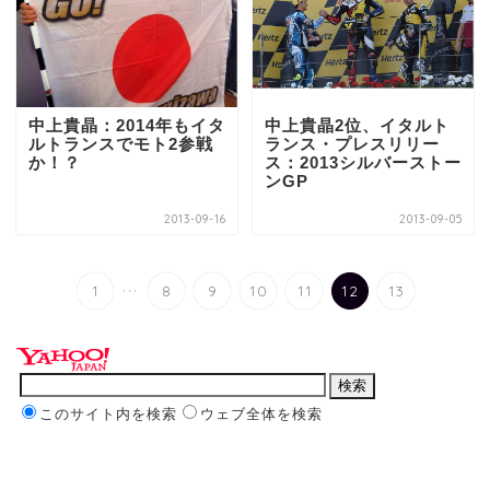
中上貴晶：2014年もイタ
中上貴晶2位、イタルト
ルトランスでモト2参戦
ランス・プレスリリー
か！？
ス：2013シルバーストー
ンGP
2013-09-16
2013-09-05
...
1
8
9
10
11
12
13
このサイト内を検索
ウェブ全体を検索