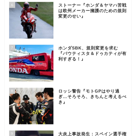
6
ストーナー『ホンダ＆ヤマハ苦戦
は欧州メーカー擁護のための規則
変更のせい』
7
ホンダSBK、規則変更を求む
『バウティスタ＆ドゥカティが有
利すぎる！』
8
ロッシ警告『モトGPはやり過
ぎ…そろそろ、きちんと考えるべ
き』
9
大炎上事故発生：スペイン選手権