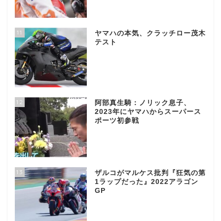
11
ヤマハの本気、クラッチロー茂木
テスト
12
阿部真生騎：ノリック息子、
2023年にヤマハからスーパース
ポーツ初参戦
13
ザルコがマルケス批判『狂気の第
1ラップだった』2022アラゴン
GP