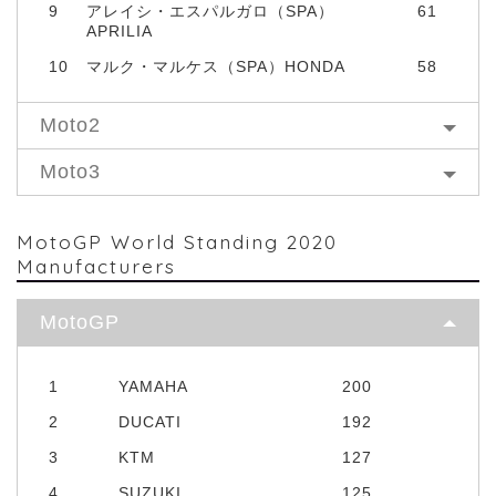
9
アレイシ・エスパルガロ（SPA）
61
APRILIA
10
マルク・マルケス（SPA）HONDA
58
Moto2
Moto3
MotoGP World Standing 2020
Manufacturers
MotoGP
1
YAMAHA
200
2
DUCATI
192
3
KTM
127
4
SUZUKI
125