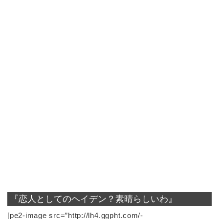
『恋人としてのヘイデン？素晴らしいわ』
[pe2-image src=”http://lh4.ggpht.com/-