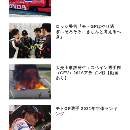
8
ロッシ警告『モトGPはやり過
ぎ…そろそろ、きちんと考えるべ
き』
9
大炎上事故発生：スペイン選手権
（CEV）2016アラゴン戦【動画
あり】
10
モトGP選手 2021年年俸ランキ
ング