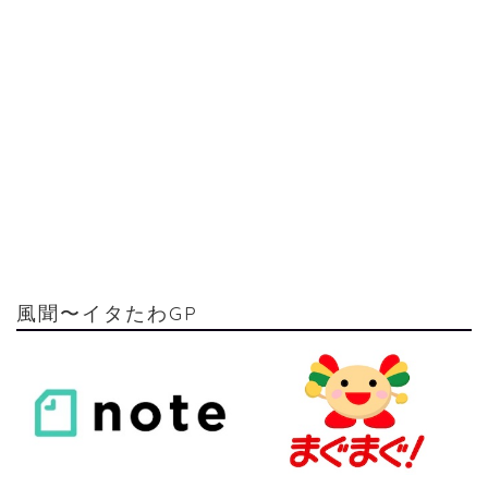
風聞〜イタたわGP