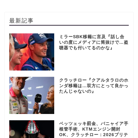
最新記事
ミラーSBK移籍に言及『話し合
いの度にメディアに筒抜けで…盗
聴器でも付いてるのかな』
クラッチロー『クアルタラロのホ
ンダ移籍は…双方にとって良かっ
たんじゃないの』
ベッツェッキ罰金、バニャイア手
根管手術、KTMエンジン開封
OK、クラッチロー：2026ブリテ