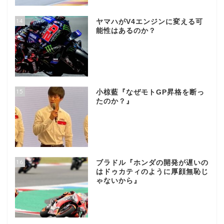
14
ヤマハがV4エンジンに変える可
能性はあるのか？
15
小椋藍『なぜモトGP昇格を断っ
たのか？』
16
ブラドル『ホンダの開発が遅いの
はドゥカティのように厚顔無恥じ
ゃないから』