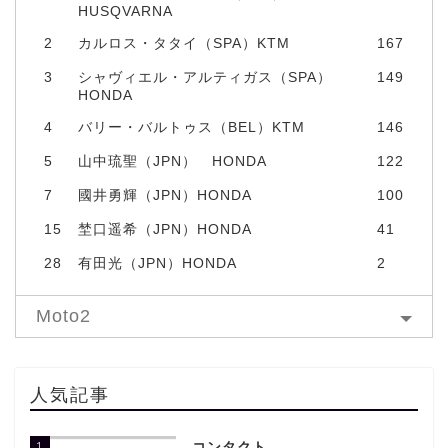
HUSQVARNA
2
カルロス・タタイ（SPA）KTM
167
3
シャヴィエル・アルティガス（SPA）
149
HONDA
4
バリー・バルトゥス（BEL）KTM
146
5
山中琉聖（JPN） HONDA
122
7
國井勇輝（JPN）HONDA
100
15
埜口遥希（JPN）HONDA
41
28
有田光（JPN）HONDA
2
Moto2
人気記事
1
コンタクト