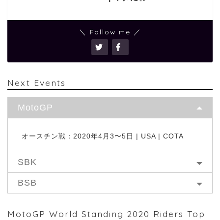
＼ Follow me ／
Next Events
MotoGP
オースチン戦：2020年4月3〜5日 | USA | COTA
SBK
BSB
MotoGP World Standing 2020 Riders Top