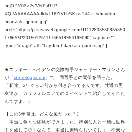
hgjODV0Bz2s/VNFbRLP-
XQI/AAAAAAAAdkk/L16ZfVbhSKk/s144-c-o/hayden-
fidanzata-gpone.jpg”
href=”https://picasaweb.google.com/11112833580835350
1766/GP201501#6111766519954169090″ caption=””
type=”image” alt=”hayden-fidanzata-gpone.jpg” ]
★ニッキー・へイデンの交際相手ジャッキー・マリンさん
が『
id-motogp.com
』で、同選手との関係を語った。
「私達、3年ぐらい前から付き合ってるんです。共通の男
友達が、カリフォルニアでの某イベントで紹介してくれた
んですよ。」
【この3年間は、どんな風だった？】
「本当に色々な経験ができました。特別な人と一緒に世界
中を旅して歩くなんて、本当に素晴らしいでしょ。不満な