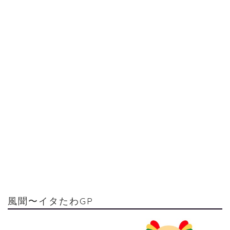
風聞〜イタたわGP