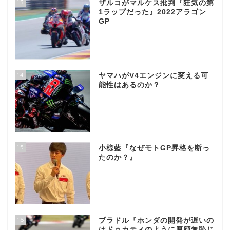
13
ザルコがマルケス批判『狂気の第
1ラップだった』2022アラゴン
GP
14
ヤマハがV4エンジンに変える可
能性はあるのか？
15
小椋藍『なぜモトGP昇格を断っ
たのか？』
16
ブラドル『ホンダの開発が遅いの
はドゥカティのように厚顔無恥じ