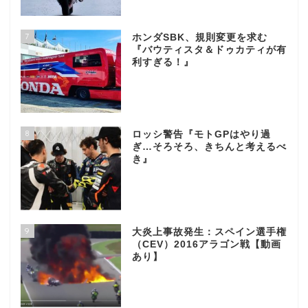
7
ホンダSBK、規則変更を求む
『バウティスタ＆ドゥカティが有
利すぎる！』
8
ロッシ警告『モトGPはやり過
ぎ…そろそろ、きちんと考えるべ
き』
9
大炎上事故発生：スペイン選手権
（CEV）2016アラゴン戦【動画
あり】