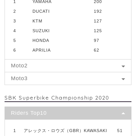
1
YAMAHA
200
2
DUCATI
192
3
KTM
127
4
SUZUKI
125
5
HONDA
97
6
APRILIA
62
Moto2
Moto3
SBK Superbike Championship 2020
Riders Top10
1
アレックス・ロウズ（GBR）KAWASAKI
51