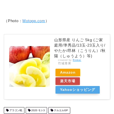
（Photo：
Motogp.com
）
山形県産 りんご 5kg (ご家
庭用/準秀品/13玉-23玉入り/
やたか/昂林（こうりん）/秋
陽（しゅうよう）等)
created by
Rinker
竹城青果
Amazon
楽天市場
Yahooショッピング
アラゴン戦
2020 モト3
テルエルGP