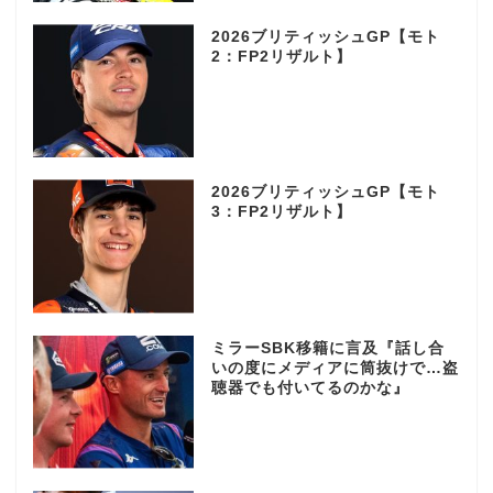
2026ブリティッシュGP【モト
2：FP2リザルト】
2026ブリティッシュGP【モト
3：FP2リザルト】
ミラーSBK移籍に言及『話し合
いの度にメディアに筒抜けで…盗
聴器でも付いてるのかな』