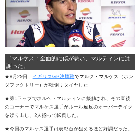
『マルケス：全面的に僕が悪い、マルティンには
謝った』
★8月29日、
イギリスGP決勝戦
でマルク・マルケス（ホン
ダファクトリー）が転倒リタイヤした。
★第1ラップでホルヘ・マルティンに接触され、その直後
のコーナーでマルケス選手がルール違反のオーバーテイク
を繰り出し、2人揃って転倒した。
★今回のマルケス選手は表彰台が狙えるほど好調だった。