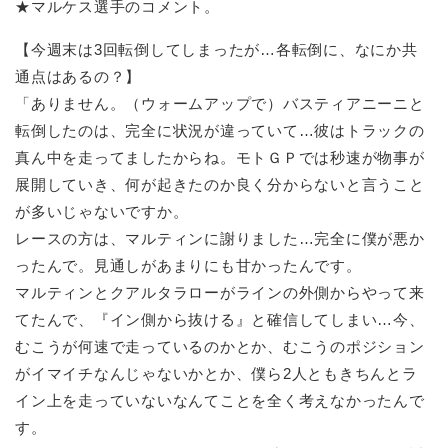
★マルケス選手のコメント。
【今週末は3回転倒してしまったが…各転倒に、なにか共
通点はあるの？】
「ありません。（ウォームアップで）バスティアニーニと
転倒したのは、完全に状況が違っていて…彼はトラックの
真ん中を走ってましたからね。モトＧＰでは秒速が物事が
展開していき、何が起きたのか良く分からないと言うこと
が多いじゃないですか。
レースの方は、マルティンに謝りました…完全に僕が悪か
ったんで。見通しがあまりにも甘かったんです。
マルティンとクアルタラローがラインの外側からやって来
てたんで、『イン側から抜ける』と確信してしまい…今、
むこうが何速で走っているのかとか、むこうのポジション
がイマイチなんじゃないかとか、僕ら2人ともきちんとラ
イン上を走っていないなんてことを全く考えなかったんで
す。