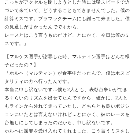
こっちがアクセルを閉じようとした時には猛スピードで近
づいて来ていて、どうすることもできませんでした。僕の
計算ミスです。プラマックチームにも謝って来ました。僕
の見通しが甘かったんでですから。
レースとはこう言うものだけど、とにかく、今日は僕のミ
スです。」
【マルケス選手が謝罪した時、マルティン選手はどんな様
子だったの？】
「ホルヘ（マルティン）が食事中だったんで、僕はホスピ
タリティの方へ行ったんです。
本当に申し訳ないです…僕ら2人とも、表彰台争いができ
るぐらいのリズムを出せてたんですから。確かに、2人と
もラインから外れて走っていたし、どちらとも良いポジシ
ョンにいたとは言えないけれど…とにかく、彼のレースを
台無しにしてしまったのだから、申し訳ないです。
ホルヘは謝罪を受け入れてくれました。こう言うミスをし