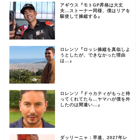
アギウス『モトGP昇格は大丈
夫…ストーナー同様、僕はリアを
駆使して操縦する』
ロレンソ『ロッシ操縦を真似しよ
うとしたが、できなかった理由
は…』
ロレンソ『ドゥカティがもっと待
ってくれてたら…ヤマハが僕を外
したのは間違い…』
ダッリーニャ：早速、2027年レ