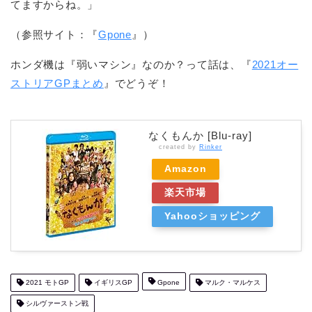
てますからね。」
（参照サイト：『
Gpone
』）
ホンダ機は『弱いマシン』なのか？って話は、『
2021オー
ストリアGPまとめ
』でどうぞ！
なくもんか [Blu-ray]
created by
Rinker
Amazon
楽天市場
Yahooショッピング
2021 モトGP
イギリスGP
Gpone
マルク・マルケス
シルヴァーストン戦