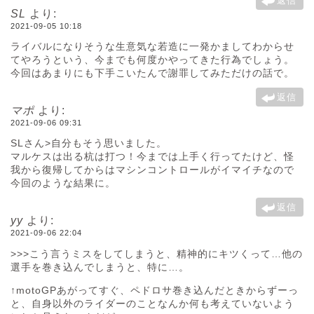
返信
SL
より:
2021-09-05 10:18
ライバルになりそうな生意気な若造に一発かましてわからせ
てやろうという、今までも何度かやってきた行為でしょう。
今回はあまりにも下手こいたんで謝罪してみただけの話で。
返信
マポ
より:
2021-09-06 09:31
SLさん>自分もそう思いました。
マルケスは出る杭は打つ！今までは上手く行ってたけど、怪
我から復帰してからはマシンコントロールがイマイチなので
今回のような結果に。
返信
yy
より:
2021-09-06 22:04
>>>こう言うミスをしてしまうと、精神的にキツくって…他の
選手を巻き込んでしまうと、特に…。
↑motoGPあがってすぐ、ペドロサ巻き込んだときからずーっ
と、自身以外のライダーのことなんか何も考えていないよう