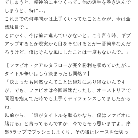
てしまうと、精神的にキツくって…他の選手を巻き込んで
しまうと、特に…。
これまでの何年間かは上手くいってたこととかが、今は全
然駄目で…
とにかく、今は前に進んでいかないと。こう言う時、ギブ
アップするとか現実から目をそむけるとが一番簡単なんだ
ろうけど、僕はそんな風にしたことは一度もないんで。」
【ファビオ・クアルタラローが完全勝利を収めていたが…
タイトル争いはもう決まったも同然？】
「決まったも同然なんてことは絶対にあり得ないんです
が、でも、ファビオは今回最速だったし、オーストリアで
問題を抱えてた時でも上手くディフェンスしてましたから
ね。
以前から、『誰がタイトルを取るかなら、僕はファビオに
賭ける』と言ってるんですが、今でもそう思いますよ。序
盤5ラップでプッシュしまくり、その後はレースを仕切っ