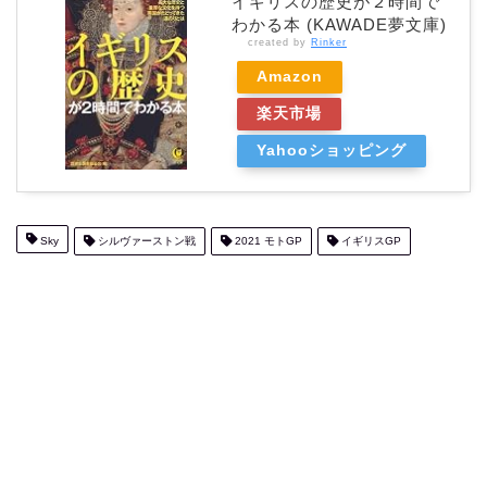
イギリスの歴史が２時間で
わかる本 (KAWADE夢文庫)
created by
Rinker
Amazon
楽天市場
Yahooショッピング
Sky
シルヴァーストン戦
2021 モトGP
イギリスGP