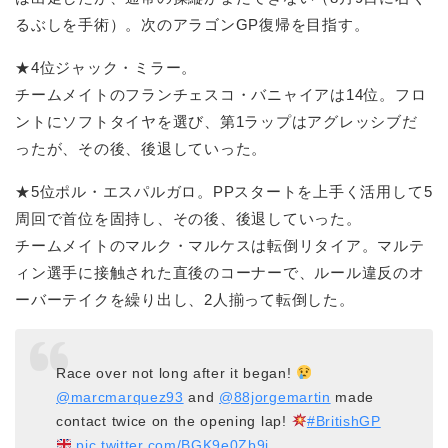
るぶしを手術）。次のアラゴンGP復帰を目指す。
★4位ジャック・ミラー。
チームメイトのフランチェスコ・バニャイアは14位。フロ
ントにソフトタイヤを選び、第1ラップはアグレッシブだ
ったが、その後、後退していった。
★5位ポル・エスパルガロ。PPスタートを上手く活用して5
周回で首位を固持し、その後、後退していった。
チームメイトのマルク・マルケスは転倒リタイア。マルテ
ィン選手に接触された直後のコーナーで、ルール違反のオ
ーバーテイクを繰り出し、2人揃って転倒した。
Race over not long after it began!
@marcmarquez93
and
@88jorgemartin
made
contact twice on the opening lap!
#BritishGP
pic.twitter.com/BGK9e0Zb9j