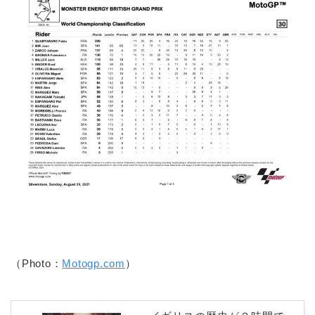
（Photo：
Motogp.com
）