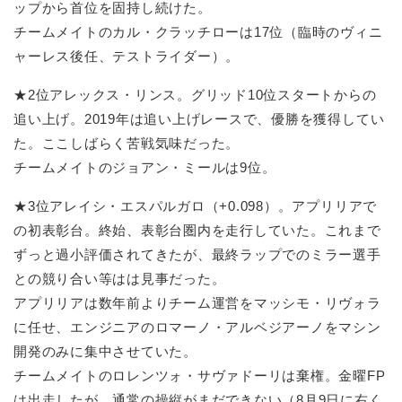
ップから首位を固持し続けた。
チームメイトのカル・クラッチローは17位（臨時のヴィニ
ャーレス後任、テストライダー）。
★2位アレックス・リンス。グリッド10位スタートからの
追い上げ。2019年は追い上げレースで、優勝を獲得してい
た。ここしばらく苦戦気味だった。
チームメイトのジョアン・ミールは9位。
★3位アレイシ・エスパルガロ（+0.098）。アプリリアで
の初表彰台。終始、表彰台圏内を走行していた。これまで
ずっと過小評価されてきたが、最終ラップでのミラー選手
との競り合い等はは見事だった。
アプリリアは数年前よりチーム運営をマッシモ・リヴォラ
に任せ、エンジニアのロマーノ・アルベジアーノをマシン
開発のみに集中させていた。
チームメイトのロレンツォ・サヴァドーリは棄権。金曜FP
は出走したが、通常の操縦がまだできない（8月9日に右く