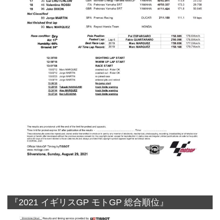
『2021 イギリスGP モトGP 総合順位』