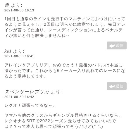
胃
より:
2021-08-30 16:13
1回目も通常のラインを走行中のマルティンにぶつけにいって
るように見えるし、2回目は明らかに故意でしょう。先日アレ
イシが言ってた通り、レースディレクションによるペナルテ
ィが無いと何も解決しませんね‥
返信
kai
より:
2021-08-30 16:41
アレイシ＆アプリリア、おめでとう！最後のバトルは本当に
凄かったです。これからも6メーカー入り乱れてのレースにな
るよう期待してます。
返信
スペンサーレプリカ
より:
2021-08-30 16:42
レクオナ頑張ってるな～。
ヤマハも他のクラスからギャンブル昇格させるくらいなら、
レクオナをSRTで2022シーズン走らせてみてもいいので
は？？って本人も思って頑張ってそうだけど(^ ^;)