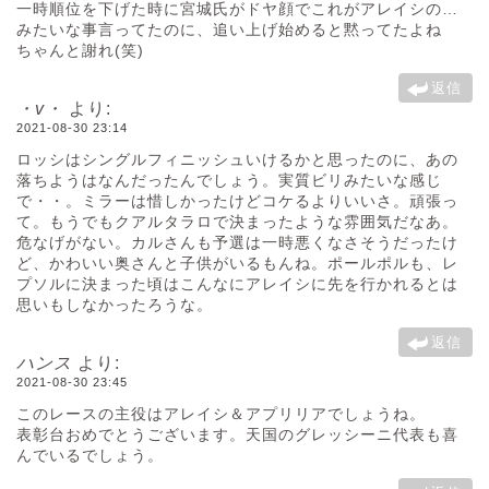
一時順位を下げた時に宮城氏がドヤ顔でこれがアレイシの…
みたいな事言ってたのに、追い上げ始めると黙ってたよね
ちゃんと謝れ(笑)
返信
・v・
より:
2021-08-30 23:14
ロッシはシングルフィニッシュいけるかと思ったのに、あの
落ちようはなんだったんでしょう。実質ビリみたいな感じ
で・・。ミラーは惜しかったけどコケるよりいいさ。頑張っ
て。もうでもクアルタラロで決まったような雰囲気だなあ。
危なげがない。カルさんも予選は一時悪くなさそうだったけ
ど、かわいい奥さんと子供がいるもんね。ポールポルも、レ
プソルに決まった頃はこんなにアレイシに先を行かれるとは
思いもしなかったろうな。
返信
ハンス
より:
2021-08-30 23:45
このレースの主役はアレイシ＆アプリリアでしょうね。
表彰台おめでとうございます。天国のグレッシーニ代表も喜
んでいるでしょう。