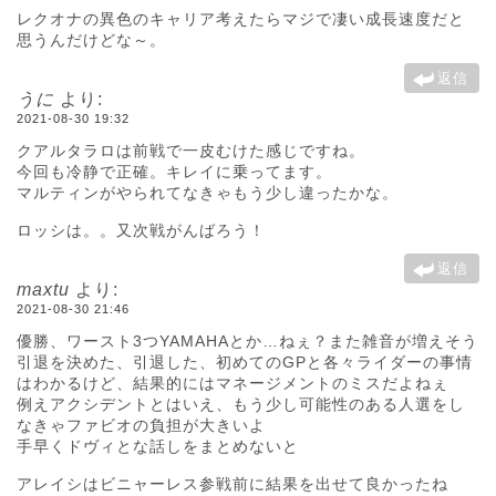
レクオナの異色のキャリア考えたらマジで凄い成長速度だと
思うんだけどな～。
返信
うに
より:
2021-08-30 19:32
クアルタラロは前戦で一皮むけた感じですね。
今回も冷静で正確。キレイに乗ってます。
マルティンがやられてなきゃもう少し違ったかな。
ロッシは。。又次戦がんばろう！
返信
maxtu
より:
2021-08-30 21:46
優勝、ワースト3つYAMAHAとか…ねぇ？また雑音が増えそう
引退を決めた、引退した、初めてのGPと各々ライダーの事情
はわかるけど、結果的にはマネージメントのミスだよねぇ
例えアクシデントとはいえ、もう少し可能性のある人選をし
なきゃファビオの負担が大きいよ
手早くドヴィとな話しをまとめないと
アレイシはビニャーレス参戦前に結果を出せて良かったね