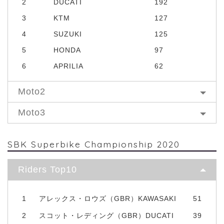
2
DUCATI
192
3
KTM
127
4
SUZUKI
125
5
HONDA
97
6
APRILIA
62
Moto2
Moto3
SBK Superbike Championship 2020
Riders Top10
1
アレックス・ロウズ（GBR）KAWASAKI
51
2
スコット・レディング（GBR）DUCATI
39