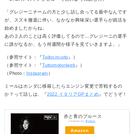
「グレジーニチームの方と少し話し合ってる最中なんです
が、スズキ撤退に伴い、なかなか興味深い選手らが就活を
始めましたからね。
あの２人のことは高く評価してるので…グレジーニの選手
に誰がなるか、もう何週間か様子を見ていきますよ。」
（参照サイト：『
Todocircuito
』）
（参照サイト：『
Tuttomotoriweb
』）
（Photo：
Instagram
）
ミールはホンダに移籍したらエンジン変更で苦戦するの
か？って話しは、『
2022 イタリアGPまとめ
』でどうぞ！
赤と青のブルース
created by
Rinker
Amazon