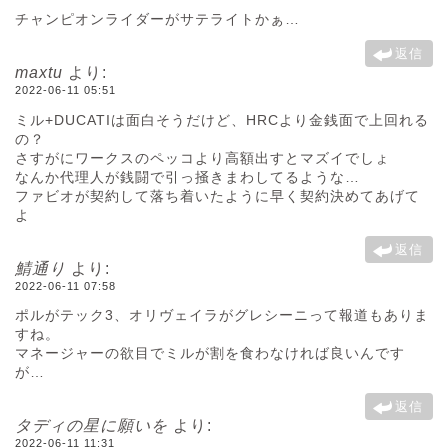
チャンピオンライダーがサテライトかぁ…
返信
maxtu
より:
2022-06-11 05:51
ミル+DUCATIは面白そうだけど、HRCより金銭面で上回れる
の？
さすがにワークスのペッコより高額出すとマズイでしょ
なんか代理人が銭闘で引っ掻きまわしてるような…
ファビオが契約して落ち着いたように早く契約決めてあげて
よ
返信
鯖通り
より:
2022-06-11 07:58
ポルがテック3、オリヴェイラがグレシーニって報道もありま
すね。
マネージャーの欲目でミルが割を食わなければ良いんです
が…
返信
タディの星に願いを
より:
2022-06-11 11:31