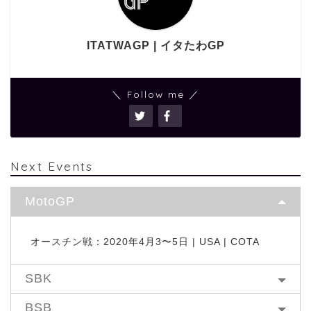
ITATWAGP | イタたわGP
＼ Follow me ／
Next Events
MotoGP
オースチン戦：2020年4月3〜5日 | USA | COTA
SBK
BSB