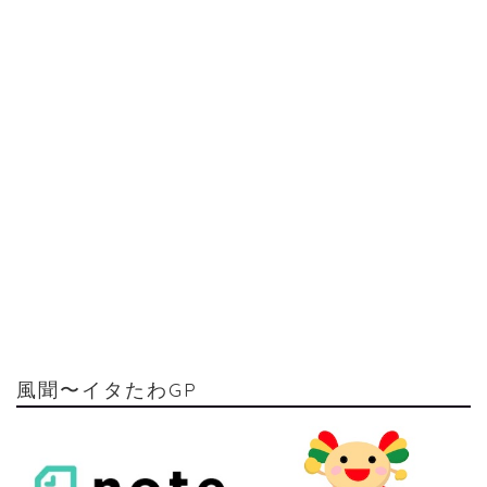
風聞〜イタたわGP