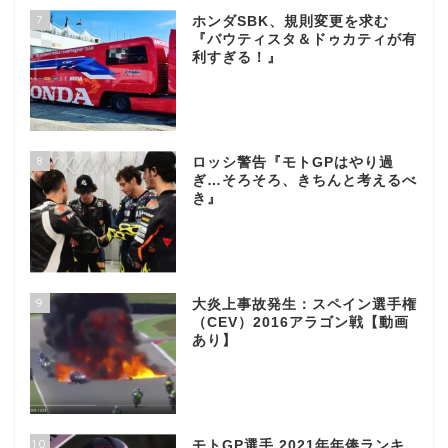
7
ホンダSBK、規則変更を求む
『バウティスタ＆ドゥカティが有
利すぎる！』
8
ロッシ警告『モトGPはやり過
ぎ…そろそろ、きちんと考えるべ
き』
9
大炎上事故発生：スペイン選手権
（CEV）2016アラゴン戦【動画
あり】
10
モトGP選手 2021年年俸ランキ