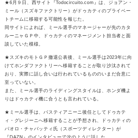
★6月９日、西サイト『Todocircuito.com』は、ジョアン・
ミール（スズキファクトリー）がドゥカティのプライベー
トチームに移籍する可能性を報じた。
同サイトによれば、ミール選手のマネージャーが先のカタ
ルーニャＧＰ中、ドゥカティのマネージメント担当者と面
談していた模様。
★スズキのモトＧＰ撤退公表後、ミール選手は2023年に向
けてホンダファクトリーへ移籍することが取り沙汰されて
おり、実際に話し合いは行われているもののいまだ合意に
至っていない。
また、ミール選手のライディングスタイルは、ホンダ機よ
りはドゥカティ機に合うとも言われている。
★ミール選手は、バスティアニーニ後任としてドゥカテ
ィ・グレジーニへ移籍することが予想され、ドゥカティの
パオロ・チャバッティ氏（スポーツディレクター）が
『DAZN』のインタビューで次のように話した。