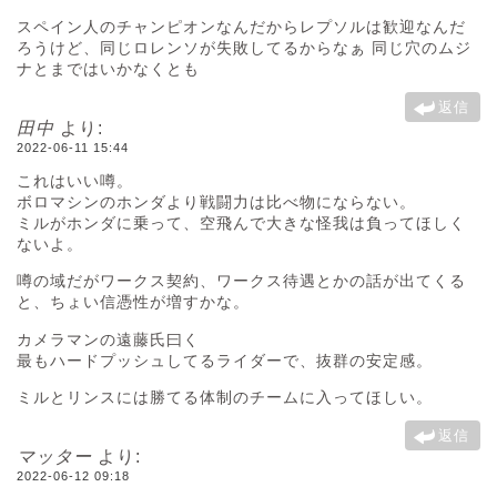
スペイン人のチャンピオンなんだからレプソルは歓迎なんだ
ろうけど、同じロレンソが失敗してるからなぁ 同じ穴のムジ
ナとまではいかなくとも
返信
田中
より:
2022-06-11 15:44
これはいい噂。
ボロマシンのホンダより戦闘力は比べ物にならない。
ミルがホンダに乗って、空飛んで大きな怪我は負ってほしく
ないよ。
噂の域だがワークス契約、ワークス待遇とかの話が出てくる
と、ちょい信憑性が増すかな。
カメラマンの遠藤氏曰く
最もハードプッシュしてるライダーで、抜群の安定感。
ミルとリンスには勝てる体制のチームに入ってほしい。
返信
マッター
より:
2022-06-12 09:18