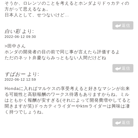
そうか、ロレンソのことを考えるとホンダよりドゥカティの
方がって思えるなぁ。
日本人として、せつないけど…
返信
白い彩
より:
2022-06-12 09:30
>田中さん
ホンダの開発者の目の前で同じ事が言えたら評価するよ
ただのネット弁慶ならみっともない人間だけどね
返信
すぱおー
より:
2022-06-12 12:59
Hondaに入ればマルケスの享受考えると好きなマシンが出来
る可能性と高額報酬のワークス待遇もありますからね。ミル
はともかく報酬が安すぎる(それによって開発費増やしてると
聞きますが笑)ドゥカティライダーやktmライダーは興味は凄
く持つでしょうね。
返信