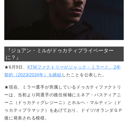
『ジョアン・ミルがドゥカティプライベーター
に？』
★6月9日、
KTMファクトリーがジャック・ミラーと、2年
契約（2023/2024年）を締結
したことを公表した。
★現在、ミラー選手が所属しているドゥカティファクトリ
ーは、当初より同選手の後任候補にエネア・バスティアニ
ーニ（ドゥカティグレジーニ）とホルヘ・マルティン（ド
ゥカティプラマック）をあげており、ドイツ/オランダＧＰ
後に発表される模様。