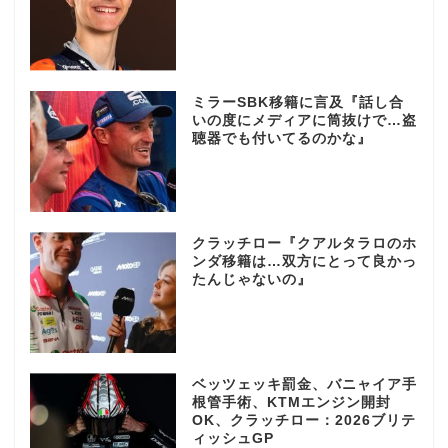
ミラーSBK移籍に言及『話し合
いの度にメディアに筒抜けで…盗
聴器でも付いてるのかな』
クラッチロー『クアルタラロのホ
ンダ移籍は…双方にとって良かっ
たんじゃないの』
ベッツェッキ罰金、バニャイア手
根管手術、KTMエンジン開封
OK、クラッチロー：2026ブリテ
ィッシュGP