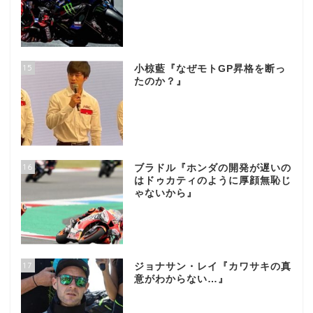
15
小椋藍『なぜモトGP昇格を断っ
たのか？』
16
ブラドル『ホンダの開発が遅いの
はドゥカティのように厚顔無恥じ
ゃないから』
17
ジョナサン・レイ『カワサキの真
意がわからない…』