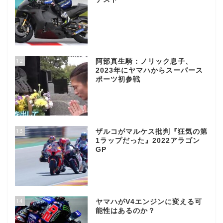
12
阿部真生騎：ノリック息子、
2023年にヤマハからスーパース
ポーツ初参戦
13
ザルコがマルケス批判『狂気の第
1ラップだった』2022アラゴン
GP
14
ヤマハがV4エンジンに変える可
能性はあるのか？