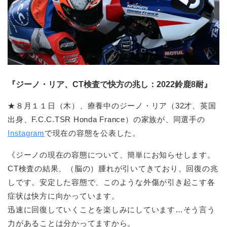
『ジーノ・リア、CT検査で快方の兆し：2022鈴鹿8耐』
★８月１１日（木）、療養中のジーノ・リア（32才、英国
出身、F.C.C.TSR Honda France）の家族が、同選手の
Instagram
で現在の容態を公表した。
《ジーノの現在の容態について、簡単にお知らせします。
CT検査の結果、（脳の）腫れが引いてきており、回復の兆
しです。安定した容態で、このような外傷が引き起こす各
症状は快方に向かっています。
迅速に回復していくことを楽しみにしています…そう言う
力があることは分かってますから。