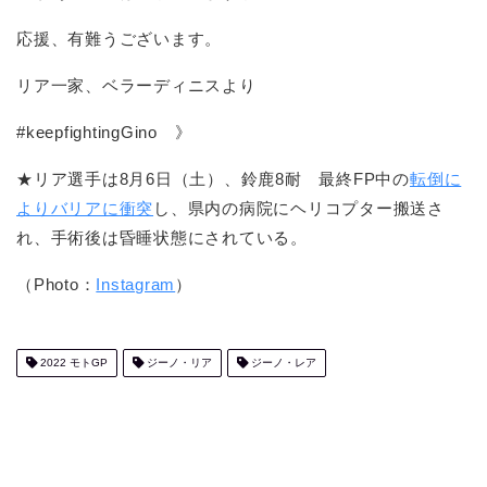
応援、有難うございます。
リア一家、ベラーディニスより
#keepfightingGino 》
★リア選手は8月6日（土）、鈴鹿8耐 最終FP中の
転倒に
よりバリアに衝突
し、県内の病院にヘリコプター搬送さ
れ、手術後は昏睡状態にされている。
（Photo：
Instagram
）
2022 モトGP
ジーノ・リア
ジーノ・レア