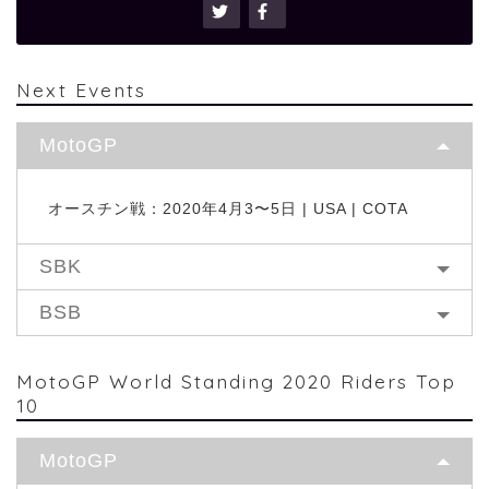
Next Events
MotoGP
オースチン戦：2020年4月3〜5日 | USA | COTA
SBK
BSB
MotoGP World Standing 2020 Riders Top
10
MotoGP