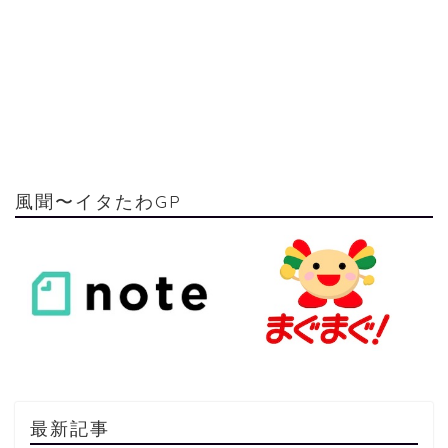
風聞〜イタたわGP
最新記事