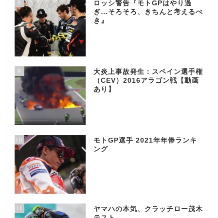
8
ロッシ警告『モトGPはやり過
ぎ…そろそろ、きちんと考えるべ
き』
9
大炎上事故発生：スペイン選手権
（CEV）2016アラゴン戦【動画
あり】
10
モトGP選手 2021年年俸ランキ
ング
11
ヤマハの本気、クラッチロー茂木
テスト