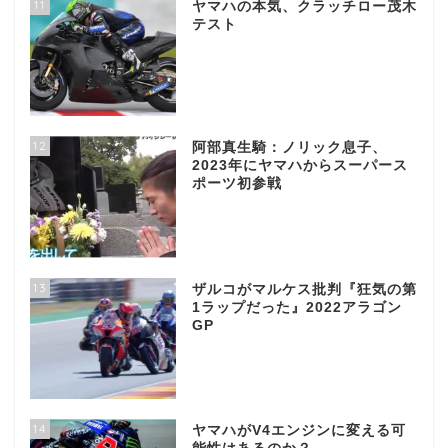
11
ヤマハの本気、クラッチロー茂木
テスト
12
阿部真生騎：ノリック息子、
2023年にヤマハからスーパース
ポーツ初参戦
13
ザルコがマルケス批判『狂気の第
1ラップだった』2022アラゴン
GP
14
ヤマハがV4エンジンに変える可