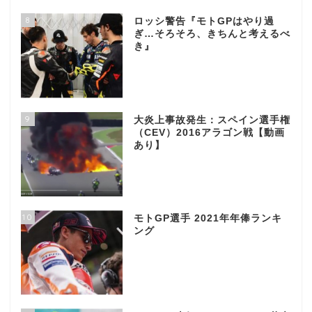
8
ロッシ警告『モトGPはやり過
ぎ…そろそろ、きちんと考えるべ
き』
9
大炎上事故発生：スペイン選手権
（CEV）2016アラゴン戦【動画
あり】
10
モトGP選手 2021年年俸ランキ
ング