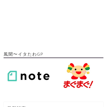
風聞〜イタたわGP