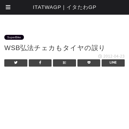
ITATWAGP | イタたわGP
SuperBike
WSB弘法チェカもタイヤの誤り
2012-04-23