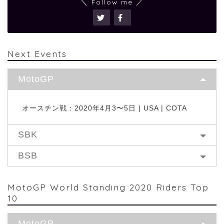
＼ Follow me ／
Next Events
MotoGP
オースチン戦：2020年4月3〜5日 | USA | COTA
SBK
BSB
MotoGP World Standing 2020 Riders Top
10
MotoGP