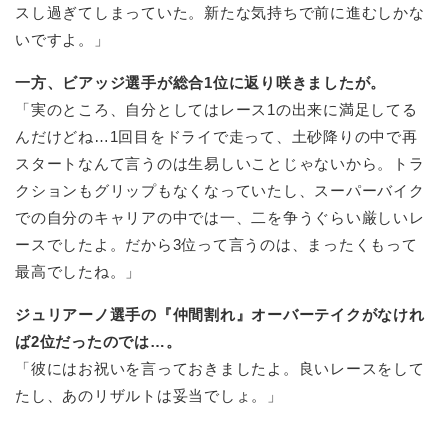
スし過ぎてしまっていた。新たな気持ちで前に進むしかな
いですよ。」
一方、ビアッジ選手が総合1位に返り咲きましたが。
「実のところ、自分としてはレース1の出来に満足してる
んだけどね…1回目をドライで走って、土砂降りの中で再
スタートなんて言うのは生易しいことじゃないから。トラ
クションもグリップもなくなっていたし、スーパーバイク
での自分のキャリアの中では一、二を争うぐらい厳しいレ
ースでしたよ。だから3位って言うのは、まったくもって
最高でしたね。」
ジュリアーノ選手の『仲間割れ』オーバーテイクがなけれ
ば2位だったのでは…。
「彼にはお祝いを言っておきましたよ。良いレースをして
たし、あのリザルトは妥当でしょ。」