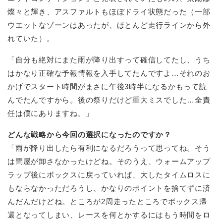
燦々と輝き、アスファルトもほぼドライ状態だった（一部
ウエットなゾーンはあったが、ほとんど走行ラインから外
れていた）。
「自分も絶対にまた雨が降り出すって確信してたし、うち
はかなり正確な予報情報を入手してたんですよ…それのお
かげでスタート時間がまさに午後3時半になるかもって読
んでたんですから。後の祭りだけど重大ミスでした…全責
任は僕にありますね。」
どんな戦略から今回の選択になったのですか？
「雨が降り出したら有利になるだろうって思ってね。そう
は問屋が卸さなかったけどね。そのうえ、ウォームアップ
ラップ後にボックスに戻っていれば、大したタイムロスに
もならなかっただろうし、かなりのポイントを捨てずに済
んだんだけどね。ところが2周走ったところでボックス帰
還となってしまい、レースを何とかするにはもう時間をロ