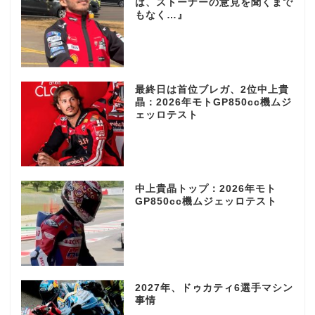
は、ストーナーの意見を聞くまで
もなく…』
最終日は首位ブレガ、2位中上貴
晶：2026年モトGP850cc機ムジ
ェッロテスト
中上貴晶トップ：2026年モト
GP850cc機ムジェッロテスト
2027年、ドゥカティ6選手マシン
事情