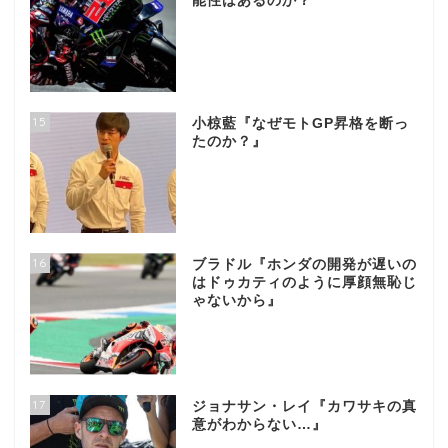
能性はあるのか？
15
小椋藍『なぜモトGP昇格を断っ
たのか？』
16
ブラドル『ホンダの開発が遅いの
はドゥカティのように厚顔無恥じ
ゃないから』
17
ジョナサン・レイ『カワサキの真
意がわからない…』