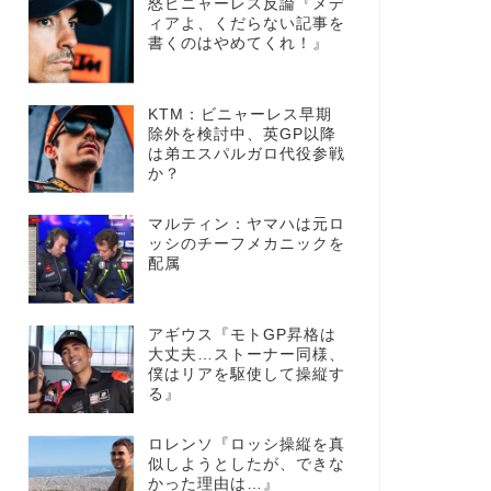
怒ビニャーレス反論『メデ
ィアよ、くだらない記事を
書くのはやめてくれ！』
KTM：ビニャーレス早期
除外を検討中、英GP以降
は弟エスパルガロ代役参戦
か？
マルティン：ヤマハは元ロ
ッシのチーフメカニックを
配属
アギウス『モトGP昇格は
大丈夫…ストーナー同様、
僕はリアを駆使して操縦す
る』
ロレンソ『ロッシ操縦を真
似しようとしたが、できな
かった理由は…』