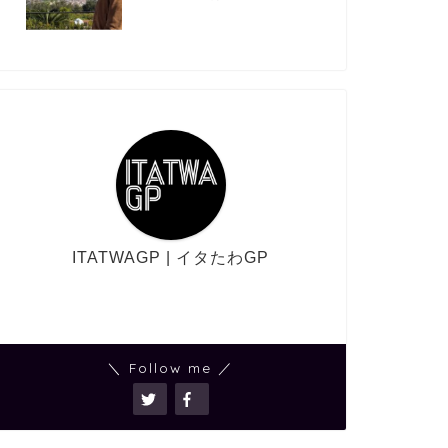
ITATWAGP | イタたわGP
＼ Follow me ／