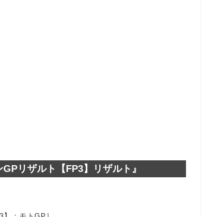
ンGPリザルト【FP3】リザルト』
P3】：モトGP］