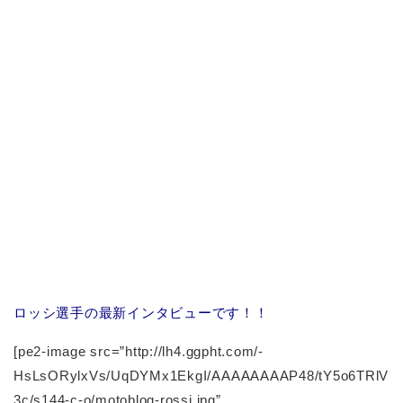
ロッシ選手の最新インタビューです！！
[pe2-image src=”http://lh4.ggpht.com/-
HsLsORylxVs/UqDYMx1EkgI/AAAAAAAAP48/tY5o6TRlV
3c/s144-c-o/motoblog-rossi.jpg”