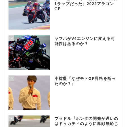
1ラップだった』2022アラゴン
GP
14
ヤマハがV4エンジンに変える可
能性はあるのか？
15
小椋藍『なぜモトGP昇格を断っ
たのか？』
16
ブラドル『ホンダの開発が遅いの
はドゥカティのように厚顔無恥じ