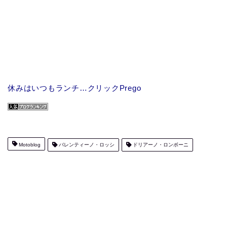
休みはいつもランチ…クリックPrego
Motoblog
バレンティーノ・ロッシ
ドリアーノ・ロンボーニ