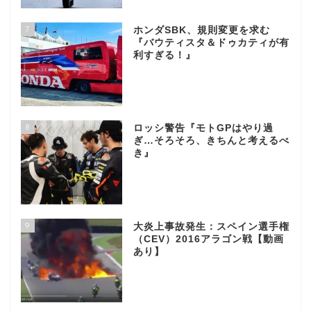
7
ホンダSBK、規則変更を求む
『バウティスタ＆ドゥカティが有
利すぎる！』
8
ロッシ警告『モトGPはやり過
ぎ…そろそろ、きちんと考えるべ
き』
9
大炎上事故発生：スペイン選手権
（CEV）2016アラゴン戦【動画
あり】