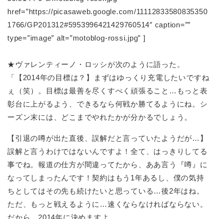
href=”https://picasaweb.google.com/11112833580835350
1766/GP201312#5953996421429760514″ caption=””
type=”image” alt=”motoblog-rossi.jpg” ]
★ヴァレンティーノ・ロッシが次のように語った。
「【2014年の目標は？】まずはゆっくり充電したいですね
ぇ（笑）。目標は最善を尽くすべく頑張ること…もっと表
彰台に上がるよう、できるなら何戦か勝てるようにね。シ
ーズン末には、どこまでやれたかが分かるでしょう。
【引退の噂が出た直後、誤解だと言っていたようだが…】
誤解と言うわけではないんですよ！全て、はっきりしてる
事でね。報道の仕方が間違ってたから、ああ言う『噂』に
なってしまったんです！契約はもう1年あるし、僕の気持
ちとしてはその先も続けたいと思っている…後2年はね。
ただ、もっと戦えるように…速くならなければならない。
だから、2014年に決めますよ。