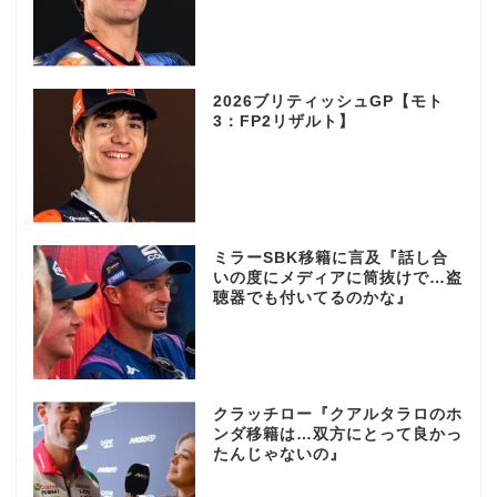
2026ブリティッシュGP【モト
3：FP2リザルト】
ミラーSBK移籍に言及『話し合
いの度にメディアに筒抜けで…盗
聴器でも付いてるのかな』
クラッチロー『クアルタラロのホ
ンダ移籍は…双方にとって良かっ
たんじゃないの』