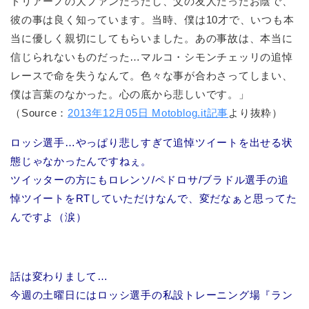
ドリアーノの大ファンだったし、父の友人だったお陰で、
彼の事は良く知っています。当時、僕は10才で、いつも本
当に優しく親切にしてもらいました。あの事故は、本当に
信じられないものだった…マルコ・シモンチェッリの追悼
レースで命を失うなんて。色々な事が合わさってしまい、
僕は言葉のなかった。心の底から悲しいです。」
（Source：
2013年12月05日 Motoblog.it記事
より抜粋）
ロッシ選手…やっぱり悲しすぎて追悼ツイートを出せる状
態じゃなかったんですねぇ。
ツイッターの方にもロレンソ/ペドロサ/ブラドル選手の追
悼ツイートをRTしていただけなんで、変だなぁと思ってた
んですよ（涙）
話は変わりまして…
今週の土曜日にはロッシ選手の私設トレーニング場『ラン