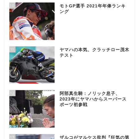
10
モトGP選手 2021年年俸ランキ
ング
11
ヤマハの本気、クラッチロー茂木
テスト
12
阿部真生騎：ノリック息子、
2023年にヤマハからスーパース
ポーツ初参戦
13
ザルコがマルケス批判『狂気の第