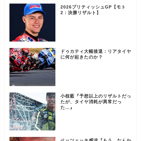
2026ブリティッシュGP【モト
2：決勝リザルト】
ドゥカティ大幅後退：リアタイヤ
に何が起きたのか？
小椋藍『予想以上のリザルトだっ
たが、タイヤ消耗が異常だっ
た…』
ベッツェッキ感涙『もう、なんか