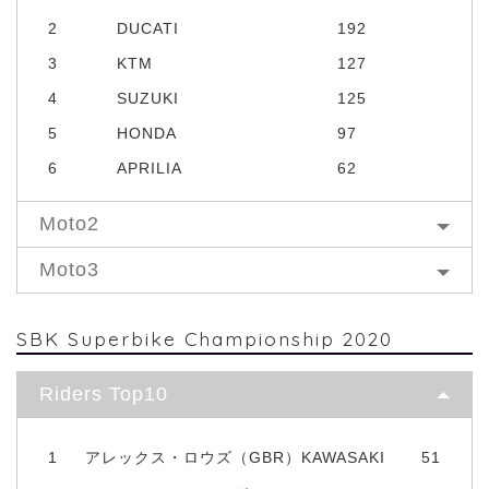
2
DUCATI
192
3
KTM
127
4
SUZUKI
125
5
HONDA
97
6
APRILIA
62
Moto2
Moto3
SBK Superbike Championship 2020
Riders Top10
1
アレックス・ロウズ（GBR）KAWASAKI
51