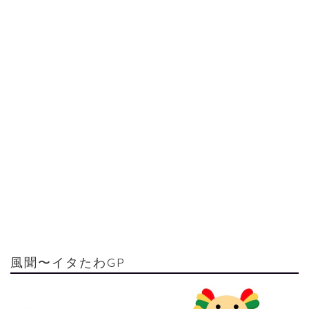
風聞〜イタたわGP