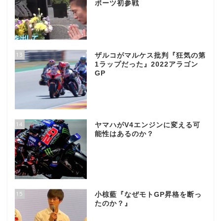
ポーツ初参戦
13
ザルコがマルケス批判『狂気の第
1ラップだった』2022アラゴン
GP
14
ヤマハがV4エンジンに変える可
能性はあるのか？
15
小椋藍『なぜモトGP昇格を断っ
たのか？』