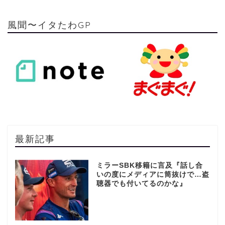
風聞〜イタたわGP
最新記事
ミラーSBK移籍に言及『話し合
いの度にメディアに筒抜けで…盗
聴器でも付いてるのかな』