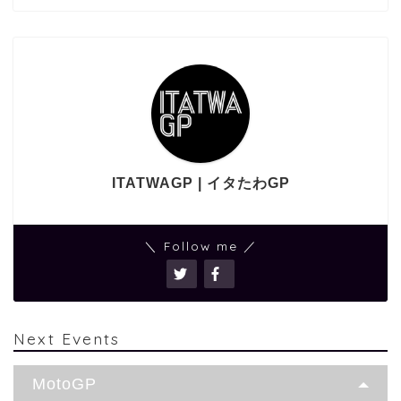
ITATWAGP | イタたわGP
＼ Follow me ／
Next Events
MotoGP