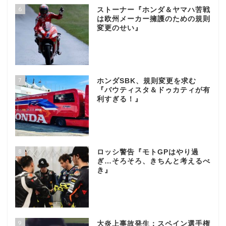
6
ストーナー『ホンダ＆ヤマハ苦戦
は欧州メーカー擁護のための規則
変更のせい』
7
ホンダSBK、規則変更を求む
『バウティスタ＆ドゥカティが有
利すぎる！』
8
ロッシ警告『モトGPはやり過
ぎ…そろそろ、きちんと考えるべ
き』
9
大炎上事故発生：スペイン選手権