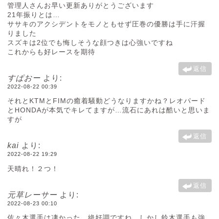
管理人さんお早い更新ありがとうございます
21年振りとは…
ササキのアクシデントをモノともせず圧巻の優勝は手に汗握
りました
スズキは2位でも悔しそうな顔つきは心強いですね
これからも好レースを期待
返信
すぱおー
より:
2022-08-22 00:39
それとKTMとFIMの癒着騒動どうなりますかね？レオパード
とHONDAが本気でキレてますが…流石にあれは酷いと思いま
すが
返信
kai
より:
2022-08-22 19:29
天晴れ！２つ！
返信
元草レーサー
より:
2022-08-23 00:10
佐々木選手は凄かった、絶好調ですね、しかし鈴木選手も強