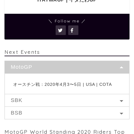
＼ Follow me ／
Next Events
MotoGP
オースチン戦：2020年4月3〜5日 | USA | COTA
SBK
BSB
MotoGP World Standing 2020 Riders Top