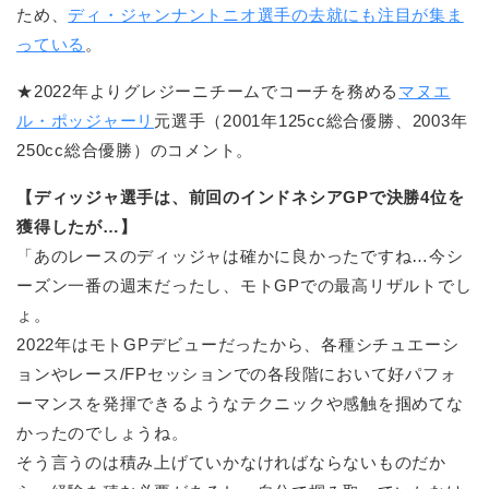
ため、
ディ・ジャンナントニオ選手の去就にも注目が集ま
っている
。
★2022年よりグレジーニチームでコーチを務める
マヌエ
ル・ポッジャーリ
元選手（2001年125cc総合優勝、2003年
250cc総合優勝）のコメント。
【ディッジャ選手は、前回のインドネシアGPで決勝4位を
獲得したが…】
「あのレースのディッジャは確かに良かったですね…今シ
ーズン一番の週末だったし、モトGPでの最高リザルトでし
ょ。
2022年はモトGPデビューだったから、各種シチュエーシ
ョンやレース/FPセッションでの各段階において好パフォ
ーマンスを発揮できるようなテクニックや感触を掴めてな
かったのでしょうね。
そう言うのは積み上げていかなければならないものだか