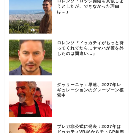
ロレンソ『ロッシ操縦を真似しよ
うとしたが、できなかった理由
は…』
ロレンソ『ドゥカティがもっと待
ってくれてたら…ヤマハが僕を外
したのは間違い…』
ダッリーニャ：早速、2027年レ
ギュレーションのグレーゾーン模
索中
ブレガ非公式に発表：2027年は
ドゥカティVR46からモトGP参戦