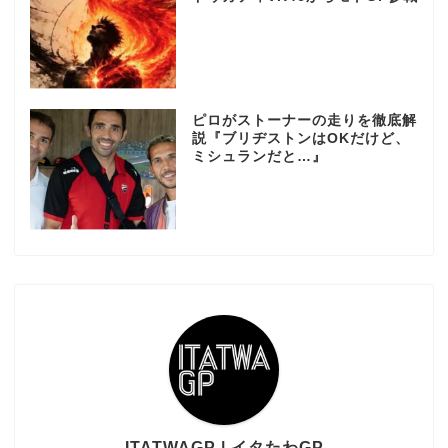
ピロがストーナーの走りを徹底解
説『ブリヂストンはOKだけど、
ミシュランだと…』
ITATWAGP | イタたわGP