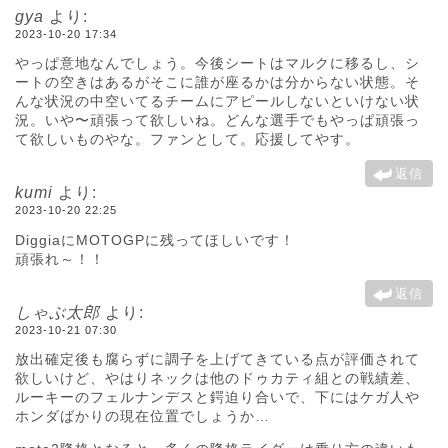
gya
より:
2023-10-20 17:34
やっぱ意地なんでしょう。今後シートはマルクに移るし、シ
ートの空きはあるがそこに誰が座るかは分からない状態。そ
んな状況の中空いてるチームにアピールしないといけない状
況。いや〜頑張って欲しいね。どんな選手でもやっぱ頑張っ
て欲しいものやな。ファンとして。応援してやす。
返信
kumi
より:
2023-10-20 22:25
DiggiaにMOTOGPに残ってほしいです！
頑張れ～！！
返信
しゃぶ太郎
より:
2023-10-21 07:30
放出確定後も腐らずに調子を上げてきている点が評価されて
欲しいけど、やはりネックは他のドゥカティ組との戦績差、
ルーキーのフェルナンデスと鍔迫り合いで、下にはケガ人や
ホンダばかりの現在位置でしょうか…