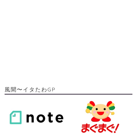
風聞〜イタたわGP