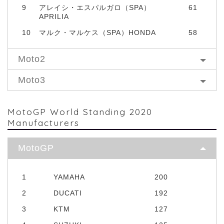
9
アレイシ・エスパルガロ（SPA）
61
APRILIA
10
マルク・マルケス（SPA）HONDA
58
Moto2
Moto3
MotoGP World Standing 2020
Manufacturers
MotoGP
1
YAMAHA
200
2
DUCATI
192
3
KTM
127