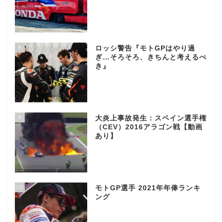
8
ロッシ警告『モトGPはやり過
ぎ…そろそろ、きちんと考えるべ
き』
9
大炎上事故発生：スペイン選手権
（CEV）2016アラゴン戦【動画
あり】
10
モトGP選手 2021年年俸ランキ
ング