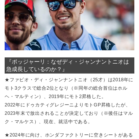
『ポッジャーリ：なぜディ・ジャンナントニオは
急成長しているのか？』
★ファビオ・ディ・ジャンナントニオ（25才）は2018年に
モト3クラスで総合2位となり（※同年の総合首位はホル
ヘ・マルティン）、2019年にモト2昇格した。
2022年にドゥカティグレジーニよりモトGP昇格したが、
2023年末で放出されることが決定しており（※後任はマル
ク・マルケス）、現在、就活中である。
★2024年に向け、ホンダファクトリーに空きシートがある