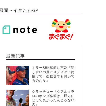
風聞〜イタたわGP
最新記事
ミラーSBK移籍に言及『話
し合いの度にメディアに筒
抜けで…盗聴器でも付いて
るのかな』
クラッチロー『クアルタラ
ロのホンダ移籍は…双方に
とって良かったんじゃない
の』