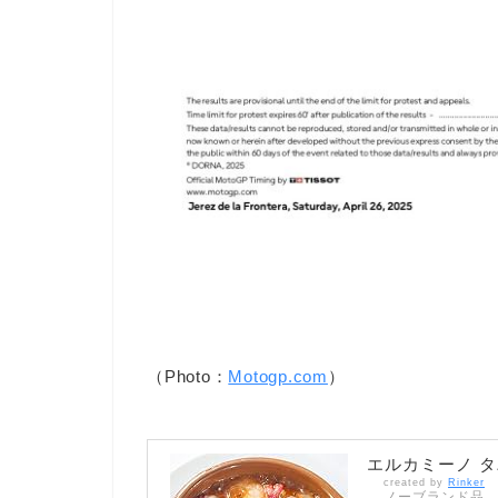
（Photo：
Motogp.com
）
エルカミーノ タ
created by
Rinker
ノーブランド品