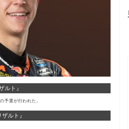
リザルト』
スの予選が行われた。
2リザルト』