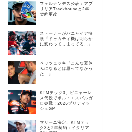
フェルナンデス公表：アプ
リリアTrackhouseと2年
契約更改
ストーナーがバニャイア擁
護『ドゥカティ機は明らか
に変わってしまってる…』
ベッツェッキ『こんな夏休
みになるとは思ってなかっ
た…』
KTMテック3、ビニャーレ
ス代役でポル・エスパルガ
ロ参戦：2026ブリティッ
シュGP
マリーニ決定、KTMテッ
ク3と2年契約：イタリア