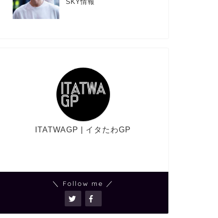
SKY情報
ITATWAGP | イタたわGP
＼ Follow me ／