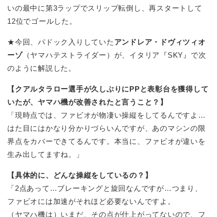
いの最中に第3ラップでスリップ転倒し、再スタートして
12位でゴールした。
★今回、パドック入りしていた
アンドレア・ドヴィツィオ
ーゾ
（ヤマハテストライダー）が、イタリア『SKY』で次
のように解説した。
【クアルタラロー選手が久しぶりにPPと表彰台を獲得して
いたが、ヤマハ機が改善されたと言うこと？】
「現時点では、ファビオが物凄い操縦をしてるんですよ…
はた目にはかなり分かりづらいんですが、あのマシンの限
界点をカバーできてるんです。本当に、ファビオが違いを
生み出してますね。」
【具体的に、どんな操縦をしているの？】
「2点あって…ブレーキングと旋回なんですが…つまり、
ファビオには加速がそれほど必要ないんですよ。
（ヤマハ機は）いまだ、その点が仕上がってないので、フ