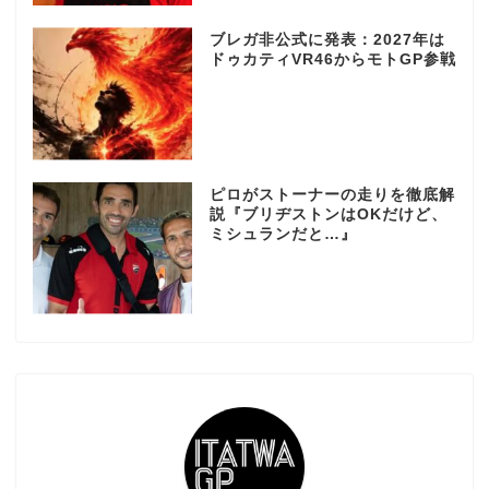
ブレガ非公式に発表：2027年は
ドゥカティVR46からモトGP参戦
ピロがストーナーの走りを徹底解
説『ブリヂストンはOKだけど、
ミシュランだと…』