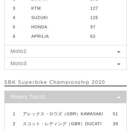
3
KTM
127
4
SUZUKI
125
5
HONDA
97
6
APRILIA
62
Moto2
Moto3
SBK Superbike Championship 2020
Riders Top10
1
アレックス・ロウズ（GBR）KAWASAKI
51
2
スコット・レディング（GBR）DUCATI
39