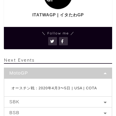
ITATWAGP | イタたわGP
＼ Follow me ／
Next Events
MotoGP
オースチン戦：2020年4月3〜5日 | USA | COTA
SBK
BSB