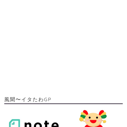
風聞〜イタたわGP