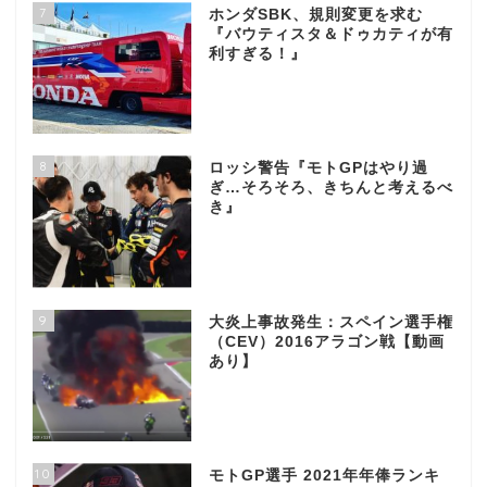
7
ホンダSBK、規則変更を求む
『バウティスタ＆ドゥカティが有
利すぎる！』
8
ロッシ警告『モトGPはやり過
ぎ…そろそろ、きちんと考えるべ
き』
9
大炎上事故発生：スペイン選手権
（CEV）2016アラゴン戦【動画
あり】
10
モトGP選手 2021年年俸ランキ