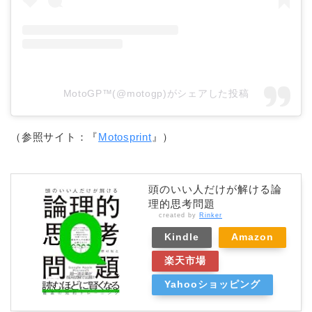
MotoGP™(@motogp)がシェアした投稿
（参照サイト：『
Motosprint
』）
頭のいい人だけが解ける論
理的思考問題
created by
Rinker
Kindle
Amazon
楽天市場
Yahooショッピング