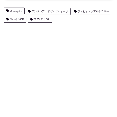
Motosprint
アンドレア・ドヴィツィオーゾ
ファビオ・クアルタラロー
スペインGP
2025 モトGP