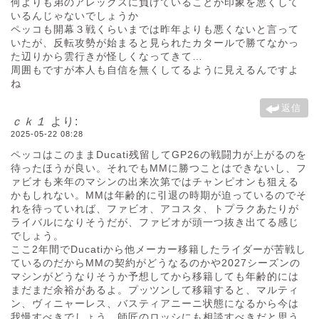
何よりも弟のアレックスに負けていることが印象を悪くして
いるんじゃないでしょうか
ペッコも開幕３戦くらいまでは昨年よりも悪くないと言って
いたが、反転攻勢が始まると見られたカタールで勝てなかっ
た辺りから雲行きが怪しくなってきて…
周囲もですが本人も自信を無くしてるように見えるんですよ
ね
返信
ｃｋ１
より:
2025-05-22 08:28
ペッコはこのままDucati残留してGP26の戦闘力が上がるのを
待ったほうが良い。それでもMMに勝つことはできないし、フ
ァビオも来年のマシンの出来次第ではチャンピオンも狙える
かもしれない。MMは年齢的に引退の時期が迫っているのでそ
れを待っていれば、ファビオ、アコスタ、トプラクあたりが
ライバルになりそうだが、ファビオが頭一つ抜き出てる感じ
でしょう。
ここ2年間でDucatiから他メーカー移籍したライダーが苦戦し
ているのだからMMの契約がどうなるのかや2027シーズンの
マシンがどうなりそうか予想してから移籍しても年齢的には
まだまだ余裕があるよ。プッツンして移籍すると、マルティ
ン、ヴィニャーレス、バスティアニーニ状態になるから今は
我慢すべきでしょう。師匠のロッシにも相談すべきだと思う