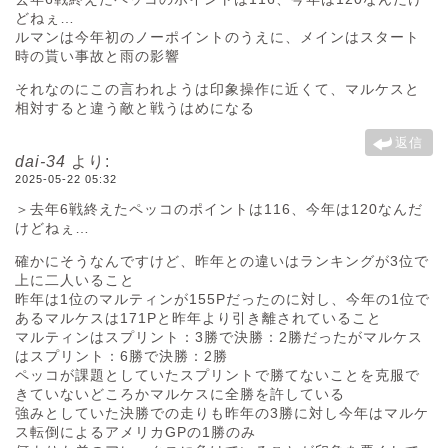
どねぇ…
ルマンは今年初のノーポイントのうえに、メインはスタート
時の貰い事故と雨の影響
それなのにこの言われようは印象操作に近くて、マルケスと
相対すると違う敵と戦うはめになる
返信
dai-34
より:
2025-05-22 05:32
＞去年6戦終えたペッコのポイントは116、今年は120なんだ
けどねぇ…
確かにそうなんですけど、昨年との違いはランキングが3位で
上に二人いること
昨年は1位のマルティンが155Pだったのに対し、今年の1位で
あるマルケスは171Pと昨年より引き離されていること
マルティンはスプリント：3勝で決勝：2勝だったがマルケス
はスプリント：6勝で決勝：2勝
ペッコが課題としていたスプリントで勝てないことを克服で
きていないどころかマルケスに全勝を許している
強みとしていた決勝での走りも昨年の3勝に対し今年はマルケ
ス転倒によるアメリカGPの1勝のみ