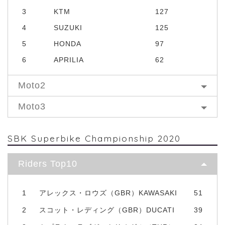
3
KTM
127
4
SUZUKI
125
5
HONDA
97
6
APRILIA
62
Moto2
Moto3
SBK Superbike Championship 2020
Riders Top10
1
アレックス・ロウズ（GBR）KAWASAKI
51
2
スコット・レディング（GBR）DUCATI
39