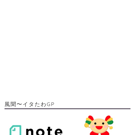
風聞〜イタたわGP