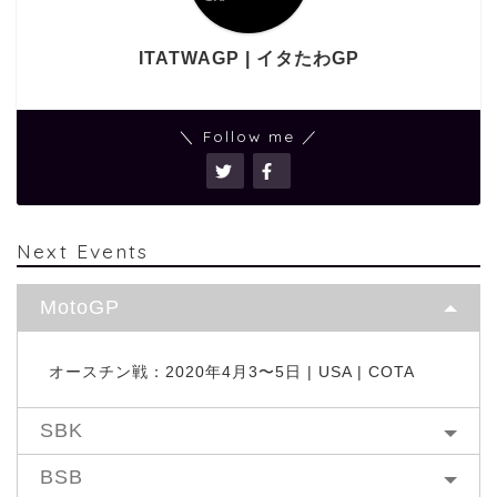
ITATWAGP | イタたわGP
＼ Follow me ／
Next Events
MotoGP
オースチン戦：2020年4月3〜5日 | USA | COTA
SBK
BSB