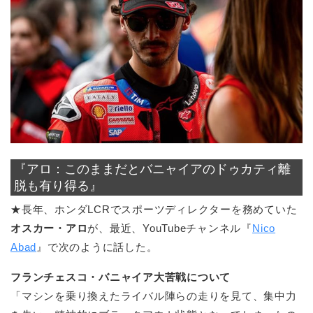
『アロ：このままだとバニャイアのドゥカティ離
脱も有り得る』
★長年、ホンダLCRでスポーツディレクターを務めていた
オスカー・アロ
が、最近、YouTubeチャンネル『
Nico
Abad
』で次のように話した。
フランチェスコ・バニャイア大苦戦について
「マシンを乗り換えたライバル陣らの走りを見て、集中力