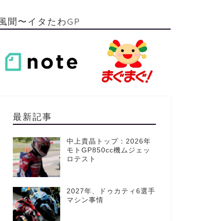
風聞〜イタたわGP
最新記事
中上貴晶トップ：2026年
モトGP850cc機ムジェッ
ロテスト
2027年、ドゥカティ6選手
マシン事情