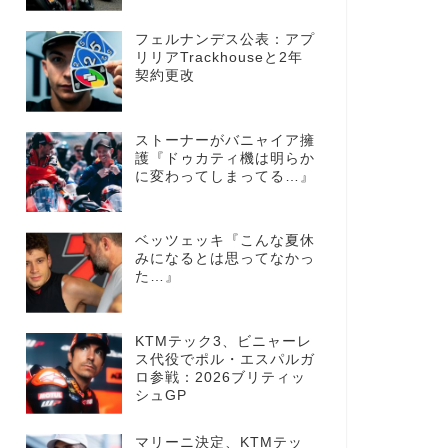
フェルナンデス公表：アプ
リリアTrackhouseと2年
契約更改
ストーナーがバニャイア擁
護『ドゥカティ機は明らか
に変わってしまってる…』
ベッツェッキ『こんな夏休
みになるとは思ってなかっ
た…』
KTMテック3、ビニャーレ
ス代役でポル・エスパルガ
ロ参戦：2026ブリティッ
シュGP
マリーニ決定、KTMテッ