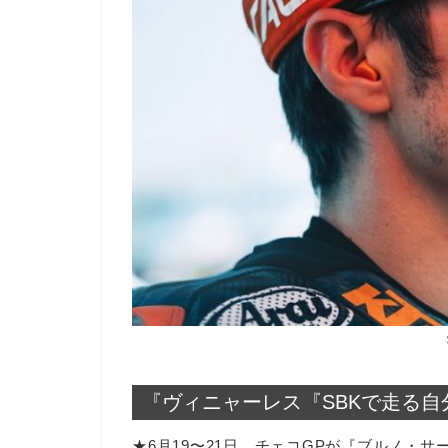
『ヴィニャーレス『SBKで走る
★6月19〜21日、チェコGPが『ブルノ・