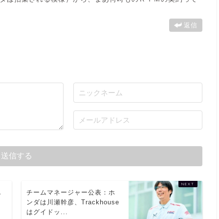
返信
し
チームマネージャー公表：ホ
』
ンダは川瀬幹彦、Trackhouse
はグイドッ...