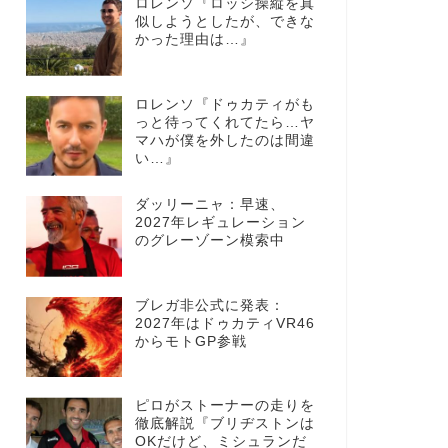
ロレンソ『ロッシ操縦を真
似しようとしたが、できな
かった理由は…』
ロレンソ『ドゥカティがも
っと待ってくれてたら…ヤ
マハが僕を外したのは間違
い…』
ダッリーニャ：早速、
2027年レギュレーション
のグレーゾーン模索中
ブレガ非公式に発表：
2027年はドゥカティVR46
からモトGP参戦
ピロがストーナーの走りを
徹底解説『ブリヂストンは
OKだけど、ミシュランだ