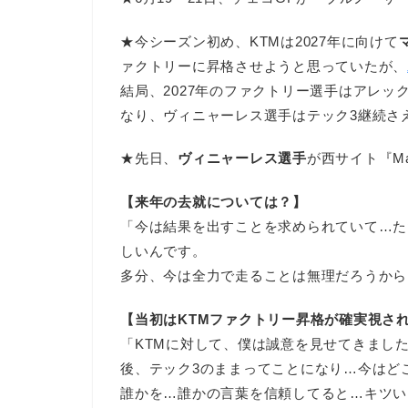
★今シーズン初め、KTMは2027年に向けて
ァクトリーに昇格させようと思っていたが、
結局、2027年のファクトリー選手はアレッ
なり、ヴィニャーレス選手はテック3継続さ
★先日、
ヴィニャーレス選手
が西サイト『M
【来年の去就については？】
「今は結果を出すことを求められていて…た
しいんです。
多分、今は全力で走ることは無理だろうから
【当初はKTMファクトリー昇格が確実視さ
「KTMに対して、僕は誠意を見せてきまし
後、テック3のままってことになり…今はど
誰かを…誰かの言葉を信頼してると…キツい