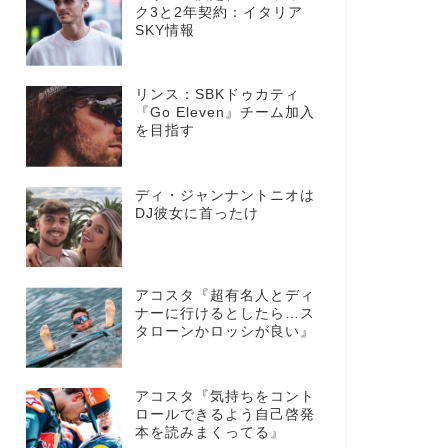
ク3と2年契約：イタリア
SKY情報
リンス：SBKドゥカティ
『Go Eleven』チーム加入
を目指す
ディ・ジャンナントニオは
DJ彼女に首ったけ
アコスタ『超有名人とディ
ナーに行けるとしたら…ス
タローンかロッシが良い』
アコスタ『気持ちをコント
ロールできるよう自己啓発
本を読みまくってる』