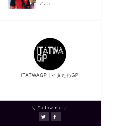
と…』
ITATWAGP | イタたわGP
＼ Follow me ／