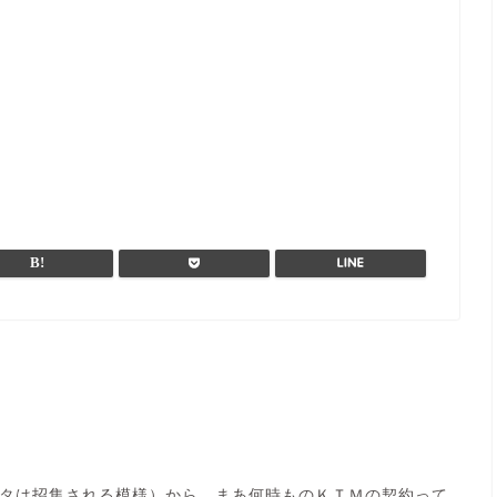
タは招集される模様）から、まあ何時ものＫＴＭの契約って