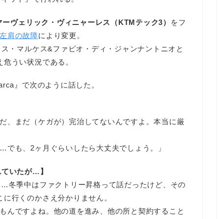
マーヴェリック・ヴィニャーレス（KTMテック3）
をフ
左肩の故障
により変更。
クス・マルケス&ファビオ・ディ・ジャンナントニオと
え危うい状況である。
arca』で次のように話した。
だ、まだ（ケガが）完治してないんですよ。本当に厳
…でも、2ヶ月ぐらいしたら大丈夫でしょう。」
れていたが…】
た…冬季中はファクトリー昇格って話だったけど、その
こに行くのかさえ分かりません。
もんですよね。他の道を進み、他の所と契約すること