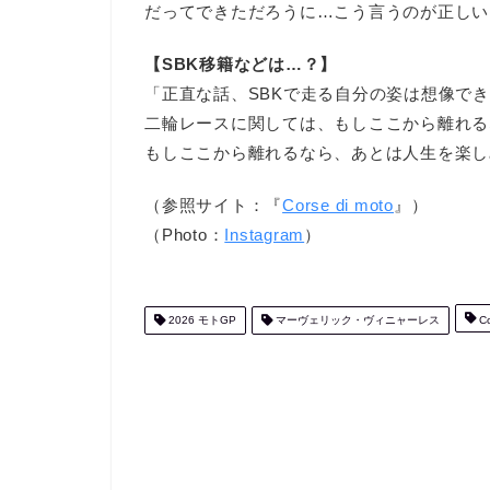
だってできただろうに…こう言うのが正しい
【SBK移籍などは…？】
「正直な話、SBKで走る自分の姿は想像で
二輪レースに関しては、もしここから離れる
もしここから離れるなら、あとは人生を楽し
（参照サイト：『
Corse di moto
』）
（Photo：
Instagram
）
2026 モトGP
マーヴェリック・ヴィニャーレス
Co