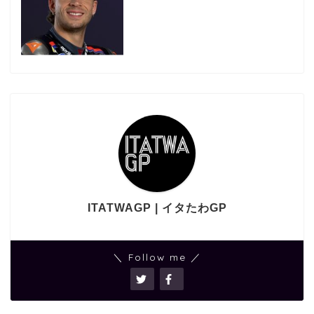
ITATWAGP | イタたわGP
＼ Follow me ／