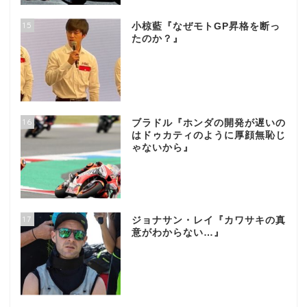
15
小椋藍『なぜモトGP昇格を断っ
たのか？』
16
ブラドル『ホンダの開発が遅いの
はドゥカティのように厚顔無恥じ
ゃないから』
17
ジョナサン・レイ『カワサキの真
意がわからない…』