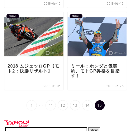
2018-06-15
2018-06-15
MotoGP
MotoGP
2018 ムジェッロGP【モ
ミール：ホンダと仮契
ト2：決勝リザルト】
約、モトGP昇格を目指
す！
2018-06-03
2018-05-23
...
1
11
12
13
14
15