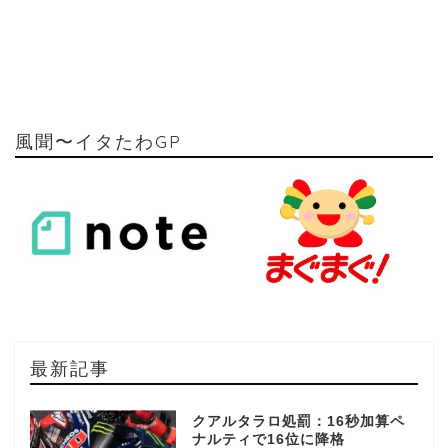
風聞〜イタたわGP
最新記事
クアルタラロ処罰：16秒加算ペ
ナルティで16位に降格