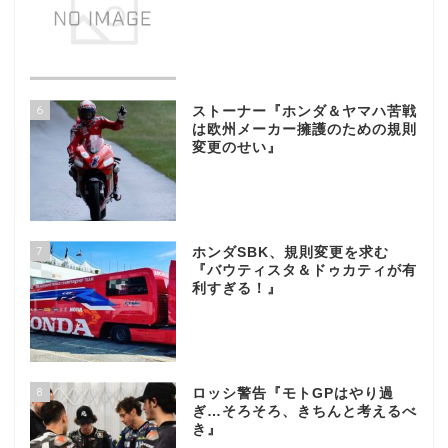
6
ストーナー『ホンダ＆ヤマハ苦戦
は欧州メーカー擁護のための規則
変更のせい』
7
ホンダSBK、規則変更を求む
『バウティスタ＆ドゥカティが有
利すぎる！』
8
ロッシ警告『モトGPはやり過
ぎ…そろそろ、きちんと考えるべ
き』