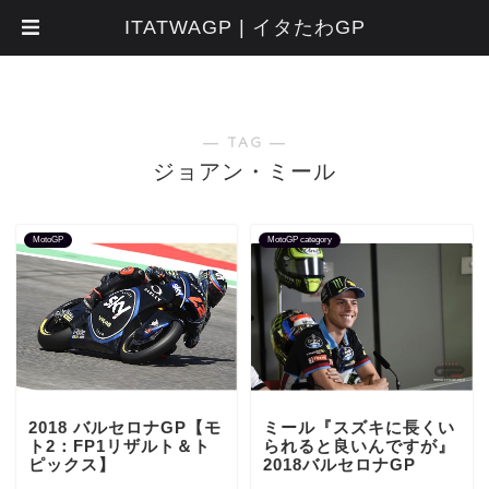
ITATWAGP | イタたわGP
― TAG ―
ジョアン・ミール
MotoGP
MotoGP category
2018 バルセロナGP【モ
ミール『スズキに長くい
ト2：FP1リザルト＆ト
られると良いんですが』
ピックス】
2018バルセロナGP