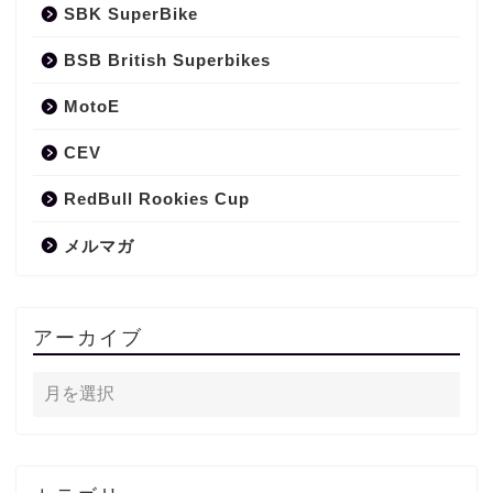
SBK SuperBike
BSB British Superbikes
MotoE
CEV
RedBull Rookies Cup
メルマガ
アーカイブ