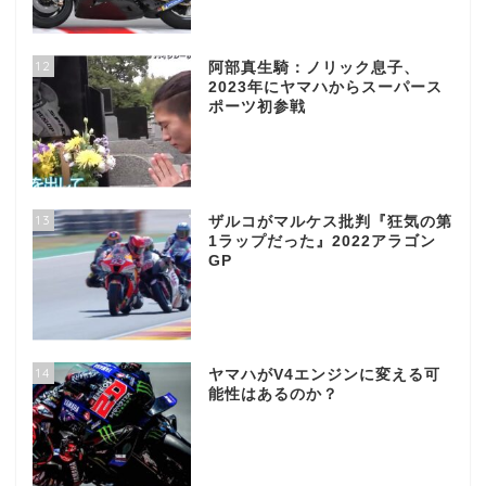
12
阿部真生騎：ノリック息子、
2023年にヤマハからスーパース
ポーツ初参戦
13
ザルコがマルケス批判『狂気の第
1ラップだった』2022アラゴン
GP
14
ヤマハがV4エンジンに変える可
能性はあるのか？