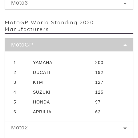
Moto3
MotoGP World Standing 2020
Manufacturers
MotoGP
1
YAMAHA
200
2
DUCATI
192
3
KTM
127
4
SUZUKI
125
5
HONDA
97
6
APRILIA
62
Moto2