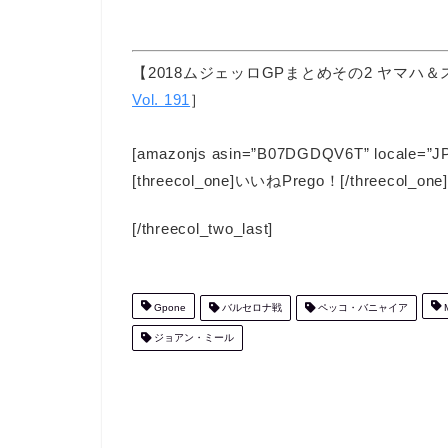
【2018ムジェッロGPまとめその2 ヤマハ
Vol. 191
］
[amazonjs asin=”B07DGDQV6T” locale=”J
[threecol_one]いいねPrego！[/threecol_one][
[/threecol_two_last]
Gpone
バルセロナ戦
ペッコ・バニャイア
M
ジョアン・ミール