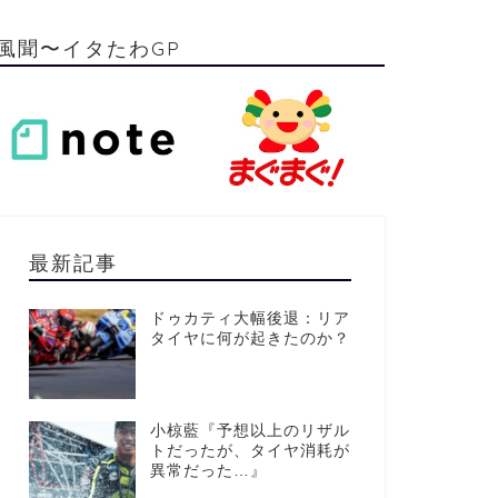
風聞〜イタたわGP
最新記事
ドゥカティ大幅後退：リア
タイヤに何が起きたのか？
小椋藍『予想以上のリザル
トだったが、タイヤ消耗が
異常だった…』