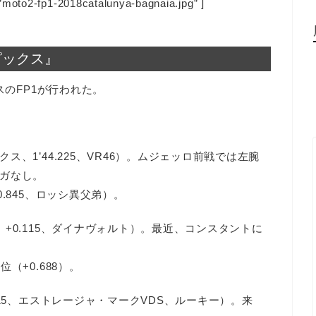
”moto2-fp1-2018catalunya-bagnaia.jpg” ]
トピックス』
スのFP1が行われた。
、1’44.225、VR46）。ムジェッロ前戦では左腕
ガなし。
.845、ロッシ異父弟）。
+0.115、ダイナヴォルト）。最近、コンスタントに
（+0.688）。
15、エストレージャ・マークVDS、ルーキー）。来