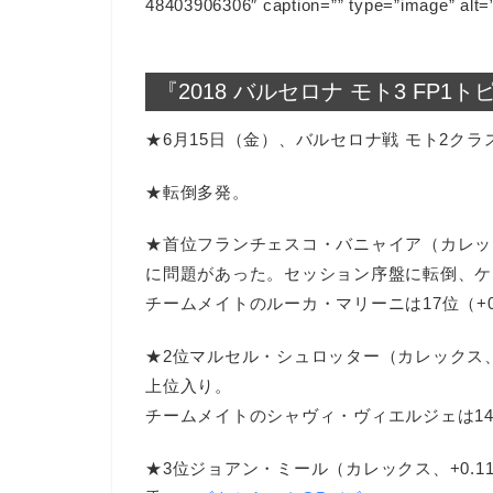
48403906306″ caption=”” type=”image” alt=
『2018 バルセロナ モト3 FP1
★6月15日（金）、バルセロナ戦 モト2クラ
★転倒多発。
★首位フランチェスコ・バニャイア（カレックス
に問題があった。セッション序盤に転倒、ケ
チームメイトのルーカ・マリーニは17位（+0
★2位マルセル・シュロッター（カレックス、
上位入り。
チームメイトのシャヴィ・ヴィエルジェは14位
★3位ジョアン・ミール（カレックス、+0.1