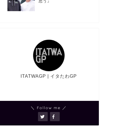
思う』
ITATWAGP | イタたわGP
＼ Follow me ／