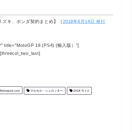
＆スズキ、ホンダ契約まとめ】［
2018年6月14日 発行
P” title=”MotoGP 18 (PS4) (輸入版）”]
threecol_two_last]
otorsport.com
マルセル・シュロッター
2018 モト2