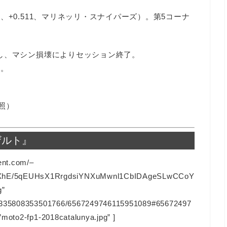
、+0.511、マリネッリ・スナイパーズ）。第5コーナ
し、マシン損壊によりセッション終了。
倒。
照）
リザルト』
ent.com/–
hE/5qEUHsX1RrgdsiYNXuMwnl1CbIDAgeSLwCCoY
g”
128335808353501766/6567249746115951089#65672497
”moto2-fp1-2018catalunya.jpg” ]