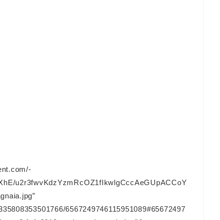
ent.com/-
hE/u2r3fwvKdzYzmRcOZ1fIkwlgCccAeGUpACCoY
gnaia.jpg”
128335808353501766/6567249746115951089#65672497