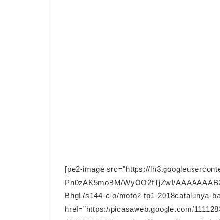
[pe2-image src=”https://lh3.googleusercont
Pn0zAK5moBM/WyOO2fTjZwI/AAAAAAABX
BhgL/s144-c-o/moto2-fp1-2018catalunya-ba
href=”https://picasaweb.google.com/111