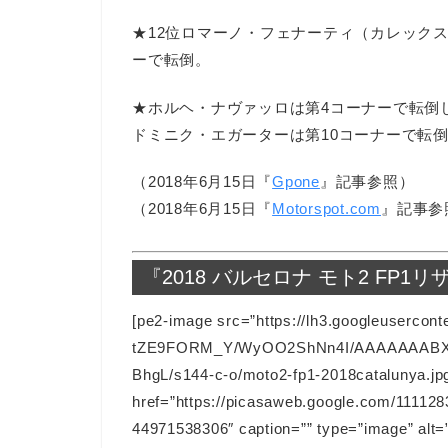
★12位ロマーノ・フェナーティ（カレックス
ーで転倒。
★ホルヘ・ナヴァッロは第4コーナーで転倒
ドミニク・エガーターは第10コーナーで転
（2018年6月15日『
Gpone
』記事参照）
（2018年6月15日『
Motorspot.com
』記事参
『2018 バルセロナ モト2 FP1
[pe2-image src=”https://lh3.googleusercont
tZE9FORM_Y/WyOO2ShNn4I/AAAAAAABX
BhgL/s144-c-o/moto2-fp1-2018catalunya.jp
href=”https://picasaweb.google.com/111
44971538306″ caption=”” type=”image” alt=