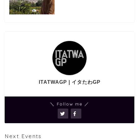
ITATWAGP | イタたわGP
＼ Follow me ／
Next Events