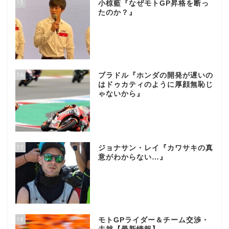
15
小椋藍『なぜモトGP昇格を断っ
たのか？』
16
ブラドル『ホンダの開発が遅いの
はドゥカティのように厚顔無恥じ
ゃないから』
17
ジョナサン・レイ『カワサキの真
意がわからない…』
18
モトGPライダー＆チーム交渉・