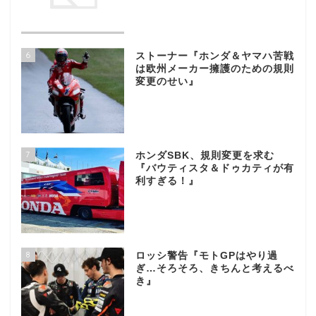
6
ストーナー『ホンダ＆ヤマハ苦戦
は欧州メーカー擁護のための規則
変更のせい』
7
ホンダSBK、規則変更を求む
『バウティスタ＆ドゥカティが有
利すぎる！』
8
ロッシ警告『モトGPはやり過
ぎ…そろそろ、きちんと考えるべ
き』