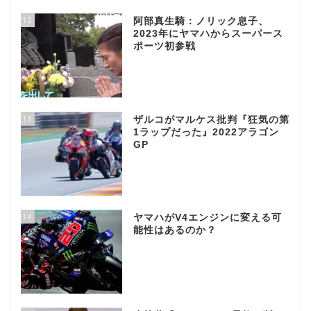
12
阿部真生騎：ノリック息子、
2023年にヤマハからスーパース
ポーツ初参戦
13
ザルコがマルケス批判『狂気の第
1ラップだった』2022アラゴン
GP
14
ヤマハがV4エンジンに変える可
能性はあるのか？