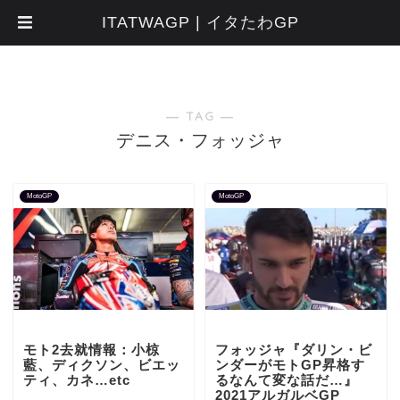
ITATWAGP | イタたわGP
― TAG ―
デニス・フォッジャ
MotoGP
MotoGP
モト2去就情報：小椋
フォッジャ『ダリン・ビ
藍、ディクソン、ビエッ
ンダーがモトGP昇格す
ティ、カネ…etc
るなんて変な話だ…』
2021アルガルベGP