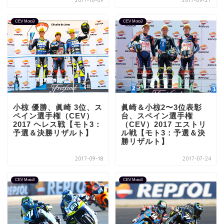
2017-10-09
2017-09-21
CEV Moto3
CEV Moto3
小椋 優勝、眞崎 3位、ス
眞崎＆小椋2〜3位表彰
ペイン選手権（CEV）
台、スペイン選手権
2017 ヘレス戦【モト3：
（CEV）2017 エストリ
予選＆決勝リザルト】
ル戦【モト3：予選＆決
勝リザルト】
2017-09-18
2017-07-24
CEV Moto3
CEV Moto3