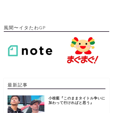
風聞〜イタたわGP
最新記事
小椋藍『このままタイトル争いに
加わって行ければと思う』