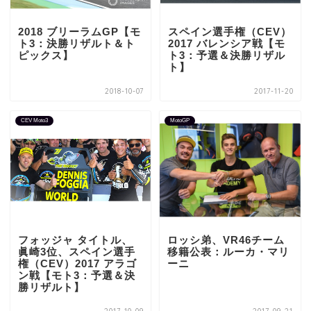
2018 ブリーラムGP【モ
スペイン選手権（CEV）
ト3：決勝リザルト＆ト
2017 バレンシア戦【モ
ピックス】
ト3：予選＆決勝リザル
ト】
2018-10-07
2017-11-20
CEV Moto3
MotoGP
フォッジャ タイトル、
ロッシ弟、VR46チーム
眞崎3位、スペイン選手
移籍公表：ルーカ・マリ
権（CEV）2017 アラゴ
ーニ
ン戦【モト3：予選＆決
勝リザルト】