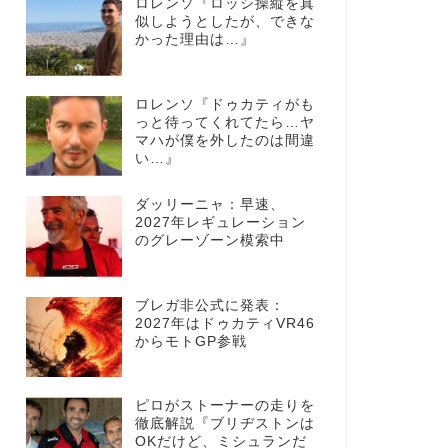
ロレンソ『ロッシ操縦を真
似しようとしたが、できな
かった理由は…』
ロレンソ『ドゥカティがも
っと待ってくれてたら…ヤ
マハが僕を外したのは間違
い…』
ダッリーニャ：早速、
2027年レギュレーション
のグレーゾーン模索中
ブレガ非公式に発表：
2027年はドゥカティVR46
からモトGP参戦
ピロがストーナーの走りを
徹底解説『ブリヂストンは
OKだけど、ミシュランだ