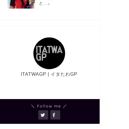
と…』
ITATWAGP | イタたわGP
＼ Follow me ／