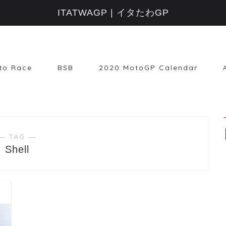
ITATWAGP | イタたわGP
to Race
BSB
2020 MotoGP Calendar
― TAG ―
Shell