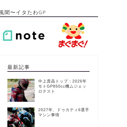
風聞〜イタたわGP
最新記事
中上貴晶トップ：2026年
モトGP850cc機ムジェッ
ロテスト
2027年、ドゥカティ6選手
マシン事情