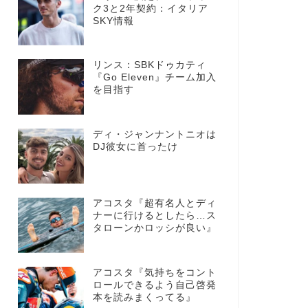
ク3と2年契約：イタリア
SKY情報
リンス：SBKドゥカティ
『Go Eleven』チーム加入
を目指す
ディ・ジャンナントニオは
DJ彼女に首ったけ
アコスタ『超有名人とディ
ナーに行けるとしたら…ス
タローンかロッシが良い』
アコスタ『気持ちをコント
ロールできるよう自己啓発
本を読みまくってる』