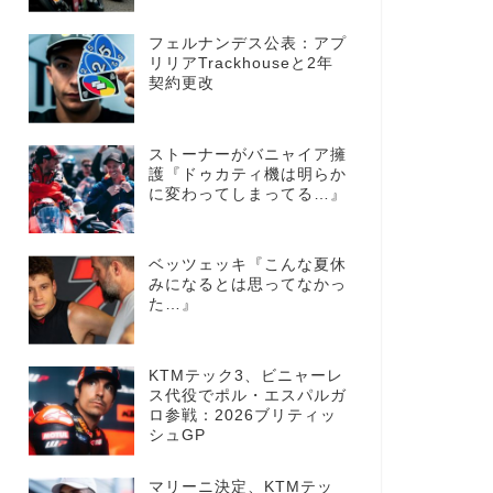
フェルナンデス公表：アプ
リリアTrackhouseと2年
契約更改
ストーナーがバニャイア擁
護『ドゥカティ機は明らか
に変わってしまってる…』
ベッツェッキ『こんな夏休
みになるとは思ってなかっ
た…』
KTMテック3、ビニャーレ
ス代役でポル・エスパルガ
ロ参戦：2026ブリティッ
シュGP
マリーニ決定、KTMテッ