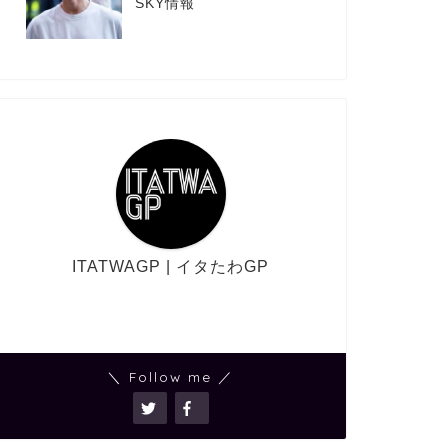
SKY情報
ITATWAGP | イタたわGP
＼ Follow me ／