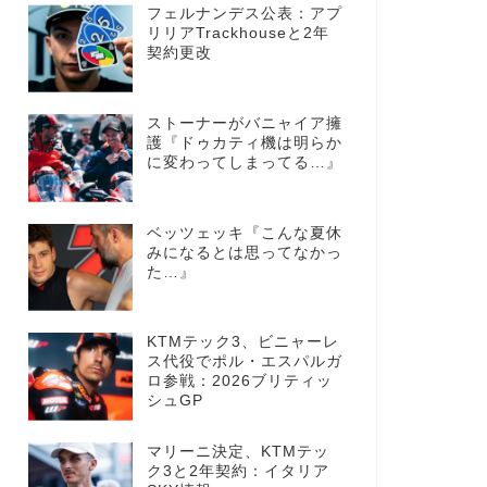
フェルナンデス公表：アプ
リリアTrackhouseと2年
契約更改
ストーナーがバニャイア擁
護『ドゥカティ機は明らか
に変わってしまってる…』
ベッツェッキ『こんな夏休
みになるとは思ってなかっ
た…』
KTMテック3、ビニャーレ
ス代役でポル・エスパルガ
ロ参戦：2026ブリティッ
シュGP
マリーニ決定、KTMテッ
ク3と2年契約：イタリア