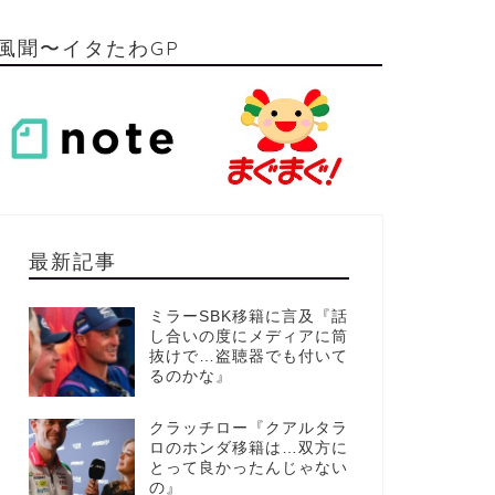
風聞〜イタたわGP
最新記事
ミラーSBK移籍に言及『話
し合いの度にメディアに筒
抜けで…盗聴器でも付いて
るのかな』
クラッチロー『クアルタラ
ロのホンダ移籍は…双方に
とって良かったんじゃない
の』