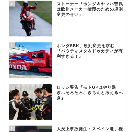
6
ストーナー『ホンダ＆ヤマハ苦戦
は欧州メーカー擁護のための規則
変更のせい』
7
ホンダSBK、規則変更を求む
『バウティスタ＆ドゥカティが有
利すぎる！』
8
ロッシ警告『モトGPはやり過
ぎ…そろそろ、きちんと考えるべ
き』
9
大炎上事故発生：スペイン選手権