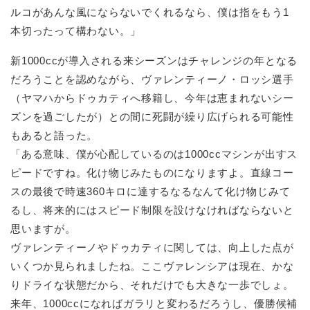
ルコがあんな風にならないでくれるなら、僕は指をもう1
本切ったって構わない。」
新1000ccが導入される来シーズンはチャレンジの年となる
だろうことを認めながら、ヴァレンティーノ・ロッシ選手
（ヤマハからドゥカティへ移籍し、今年は恵まれないシー
ズンを過ごしたが）との間に死闘が繰り広げられる可能性
もあると語った。
「ある意味、僕が心配しているのは1000ccマシンが出すス
ピードですね。化け物じみたものになりますよ。直線コー
スの最後で時速360キロに達するなるなんて化け物じみて
るし、将来的にはスピード制限を設けなければならないと
思いますが。
ヴァレンティーノやドゥカティに関しては、向上した点が
いくつか見られましたね。ここヴァレンシアは現在、かな
りドライな状態だから、それだけでも大きな一歩でしょ。
来年、1000ccになればガラリと変わるだろうし、優勝候補