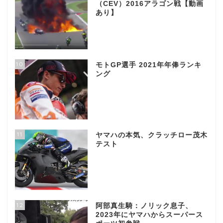
（CEV）2016アラゴン戦【動画
あり】
10
モトGP選手 2021年年俸ランキ
ング
11
ヤマハの本気、クラッチロー茂木
テスト
12
阿部真生騎：ノリック息子、
2023年にヤマハからスーパース