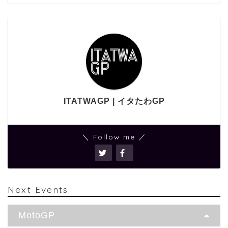
ITATWAGP | イタたわGP
＼ Follow me ／
Next Events
MotoGP