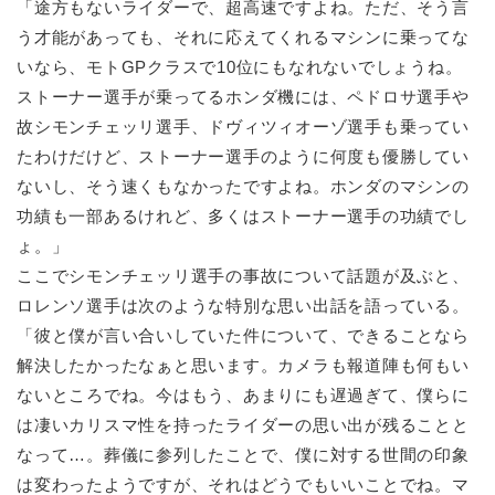
「途方もないライダーで、超高速ですよね。ただ、そう言
う才能があっても、それに応えてくれるマシンに乗ってな
いなら、モトGPクラスで10位にもなれないでしょうね。
ストーナー選手が乗ってるホンダ機には、ペドロサ選手や
故シモンチェッリ選手、ドヴィツィオーゾ選手も乗ってい
たわけだけど、ストーナー選手のように何度も優勝してい
ないし、そう速くもなかったですよね。ホンダのマシンの
功績も一部あるけれど、多くはストーナー選手の功績でし
ょ。」
ここでシモンチェッリ選手の事故について話題が及ぶと、
ロレンソ選手は次のような特別な思い出話を語っている。
「彼と僕が言い合いしていた件について、できることなら
解決したかったなぁと思います。カメラも報道陣も何もい
ないところでね。今はもう、あまりにも遅過ぎて、僕らに
は凄いカリスマ性を持ったライダーの思い出が残ることと
なって…。葬儀に参列したことで、僕に対する世間の印象
は変わったようですが、それはどうでもいいことでね。マ