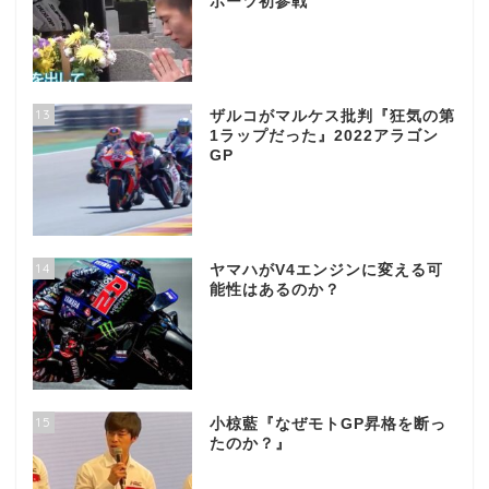
ポーツ初参戦
13
ザルコがマルケス批判『狂気の第
1ラップだった』2022アラゴン
GP
14
ヤマハがV4エンジンに変える可
能性はあるのか？
15
小椋藍『なぜモトGP昇格を断っ
たのか？』