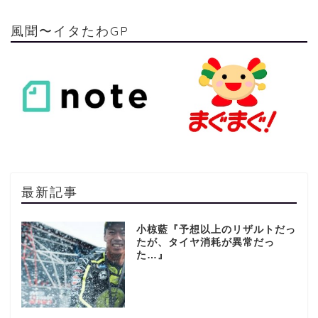
風聞〜イタたわGP
最新記事
小椋藍『予想以上のリザルトだっ
たが、タイヤ消耗が異常だっ
た…』