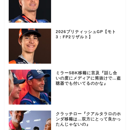
2026ブリティッシュGP【モト
3：FP2リザルト】
ミラーSBK移籍に言及『話し合
いの度にメディアに筒抜けで…盗
聴器でも付いてるのかな』
クラッチロー『クアルタラロのホ
ンダ移籍は…双方にとって良かっ
たんじゃないの』