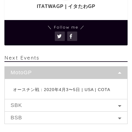
ITATWAGP | イタたわGP
＼ Follow me ／
Next Events
MotoGP
オースチン戦：2020年4月3〜5日 | USA | COTA
SBK
BSB