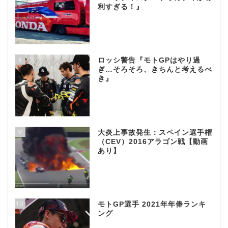
利すぎる！』
8
ロッシ警告『モトGPはやり過
ぎ…そろそろ、きちんと考えるべ
き』
9
大炎上事故発生：スペイン選手権
（CEV）2016アラゴン戦【動画
あり】
10
モトGP選手 2021年年俸ランキ
ング