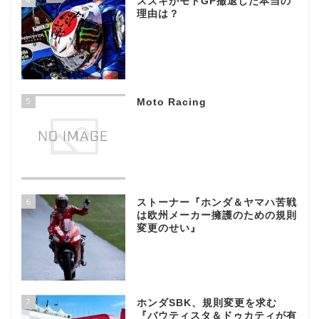
スズキがモトGP撤退した本当の
理由は？
5
Moto Racing
6
ストーナー『ホンダ＆ヤマハ苦戦
は欧州メーカー擁護のための規則
変更のせい』
7
ホンダSBK、規則変更を求む
『バウティスタ＆ドゥカティが有