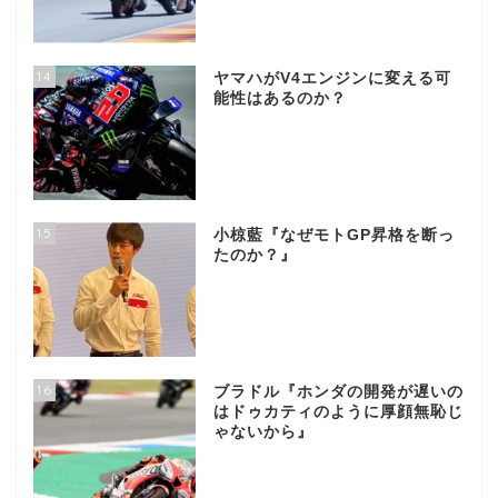
14
ヤマハがV4エンジンに変える可
能性はあるのか？
15
小椋藍『なぜモトGP昇格を断っ
たのか？』
16
ブラドル『ホンダの開発が遅いの
はドゥカティのように厚顔無恥じ
ゃないから』