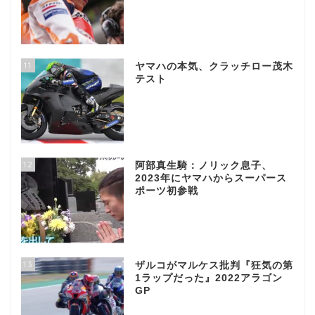
11
ヤマハの本気、クラッチロー茂木
テスト
12
阿部真生騎：ノリック息子、
2023年にヤマハからスーパース
ポーツ初参戦
13
ザルコがマルケス批判『狂気の第
1ラップだった』2022アラゴン
GP