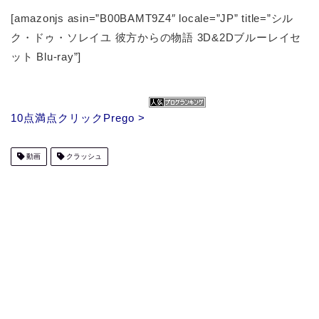
[amazonjs asin=”B00BAMT9Z4″ locale=”JP” title=”シル
ク・ドゥ・ソレイユ 彼方からの物語 3D&2Dブルーレイセ
ット Blu-ray”]
10点満点クリックPrego >
動画
クラッシュ