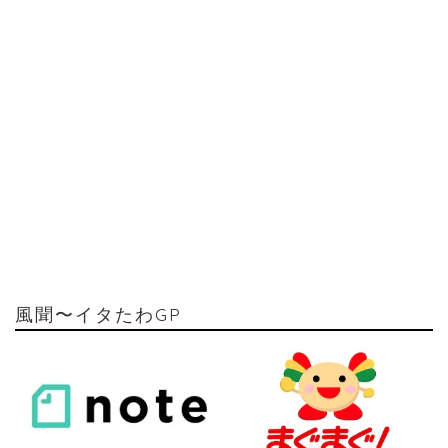
風聞〜イタたわGP