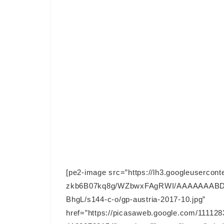
[pe2-image src=”https://lh3.googleusercont
zkb6B07kq8g/WZbwxFAgRWI/AAAAAAABD
BhgL/s144-c-o/gp-austria-2017-10.jpg”
href=”https://picasaweb.google.com/111