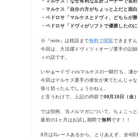
・マルケス：なぜ有利な左折コーナーで攻め
・マルケス「自分の方がちょっと上だと面白
・ペドロサ「マルケスとドヴィ、どちらが勝
・ペドロサ「ドヴィがソフトで優勝したのに
※『note』は枕話まで
無料で閲覧
できますん
今回は、大活躍ドヴィツィオーゾ選手の記録
ィの話です。
いやぁ〜ドヴィvsマルケスの一騎打ち、凄
今回はマルケス選手の彼女が来てたんじゃな
張り切ったんでしょうかねぇ。
と言うわけで、上記の内容で
08月18日（金
では恒例、当メルマガについて、ちょこっと
最初の1ヶ月はお試し期間で
無料
です！！
8月は3レースあるから、とりあえず、全4回