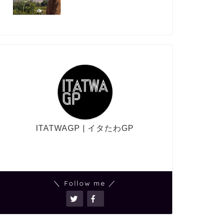
ITATWAGP | イタたわGP
＼ Follow me ／