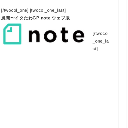
[/twocol_one] [twocol_one_last]
風聞〜イタたわGP note ウェブ版
[/twocol
_one_la
st]