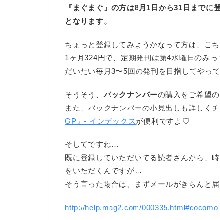
『まぐまぐ』の方は8月1日から31日までに
となります。
ちょっと登録してみようかなって方は、こち
1ヶ月324円で、定期発刊は第4水曜日のみ
だいたい毎月3〜5回の発刊を目指してやっ
そうそう、
バックナンバー
の購入をご希望の
また、バックナンバーの小見出しも詳しくチ
GP』- インデックス
が便利ですよ♡
そしてですね…
既に登録していただいてる読者さんから、時
をいただくんですが…
そう言った場合は、まずメールがきちんと届
http://help.mag2.com/000335.html#docomo