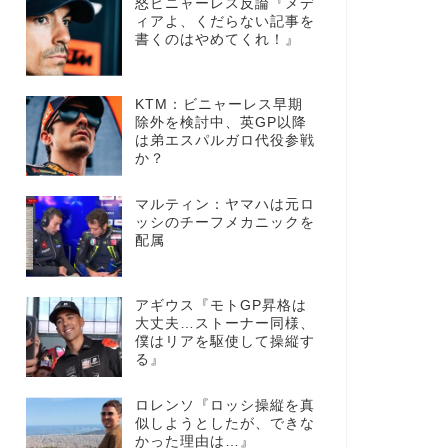
怒ビニャーレス反論『メデ
ィアよ、くだらない記事を
書くのはやめてくれ！』
KTM：ビニャーレス早期
除外を検討中、英GP以降
は弟エスパルガロ代役参戦
か？
マルティン：ヤマハは元ロ
ッシのチーフメカニックを
配属
アギウス『モトGP昇格は
大丈夫…ストーナー同様、
僕はリアを駆使して操縦す
る』
ロレンソ『ロッシ操縦を真
似しようとしたが、できな
かった理由は…』