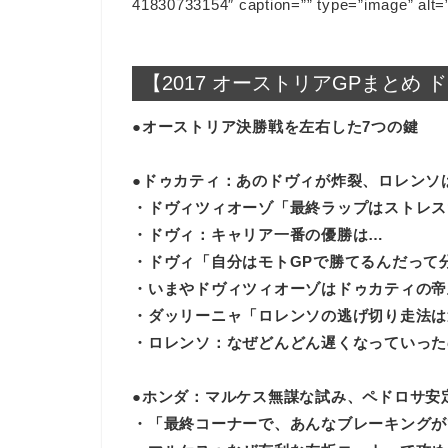
41830733154″ caption=”” type=”image” alt=”
【2017 オーストリアGPまとめ
●オーストリア決勝戦を左右した7つの鍵
●ドゥカティ：あのドヴィが炸裂、ロレンソ
・ドヴィツィオーゾ「最終ラップはストレス
・ドヴィ：キャリア一番の優勝は…
・ドヴィ「自分はモトGPで勝てるんだって
・いまやドヴィツィオーゾはドゥカティの帝
・ダッリーニャ「ロレンソの逃げ切り走法は
・ロレンソ：なぜどんどん遅くなっていった
●ホンダ：マルケス無謀な試み、ペドロサ安
・「最終コーナーで、あんなブレーキングが