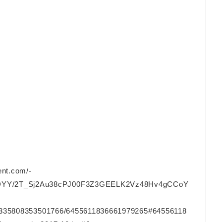
ent.com/-
YY/2T_Sj2Au38cPJ00F3Z3GEELK2Vz48Hv4gCCoY
128335808353501766/6455611836661979265#64556118